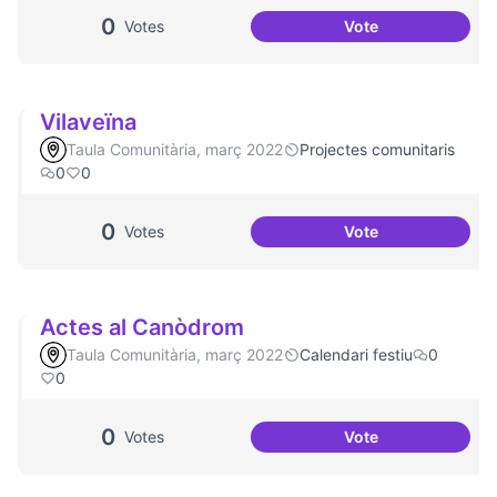
0
Votes
Vote
Artenea
Vilaveïna
Taula Comunitària, març 2022
Projectes comunitaris
0
0
0
Votes
Vote
Vilaveïna
Actes al Canòdrom
Taula Comunitària, març 2022
Calendari festiu
0
0
0
Votes
Vote
Actes al Canòdro