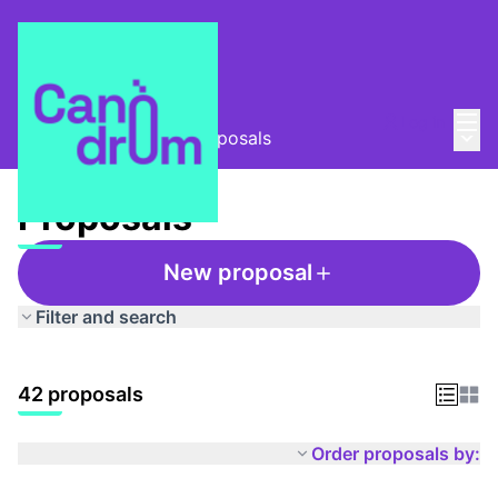
Mai
Log in
Main
Taula Comunitària
/
Proposals
Proposals
New proposal
Filter and search
42 proposals
Order proposals by: