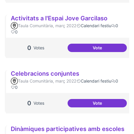
Activitats a l'Espai Jove Garcilaso
Taula Comunitària, març 2022
Calendari festiu
0
0
0
Votes
Vote
Activitats a l'Espa
Celebracions conjuntes
Taula Comunitària, març 2022
Calendari festiu
0
0
0
Votes
Vote
Celebracions con
Dinàmiques participatives amb escoles