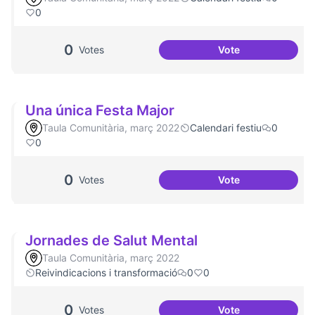
0
0
Votes
Vote
Aniversari de Can
Una única Festa Major
Taula Comunitària, març 2022
Calendari festiu
0
0
0
Votes
Vote
Una única Festa M
Jornades de Salut Mental
Taula Comunitària, març 2022
Reivindicacions i transformació
0
0
0
Votes
Vote