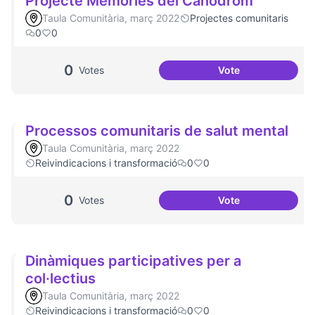
Projecte Memòries del Canòdrom
Taula Comunitària, març 2022
Projectes comunitaris
0
0
0
Votes
Vote
Projecte Memòrie
Processos comunitaris de salut mental
Taula Comunitària, març 2022
Reivindicacions i transformació
0
0
0
Votes
Vote
Processos comunit
Dinàmiques participatives per a
col·lectius
Taula Comunitària, març 2022
Reivindicacions i transformació
0
0