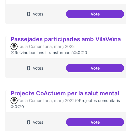
0
Votes
Vote
Malestar emociona
Passejades participades amb VilaVeïna
Taula Comunitària, març 2022
Reivindicacions i transformació
0
0
0
Votes
Vote
Passejades partic
Projecte CoActuem per la salut mental
Taula Comunitària, març 2022
Projectes comunitaris
0
0
0
Votes
Vote
Projecte CoActuem