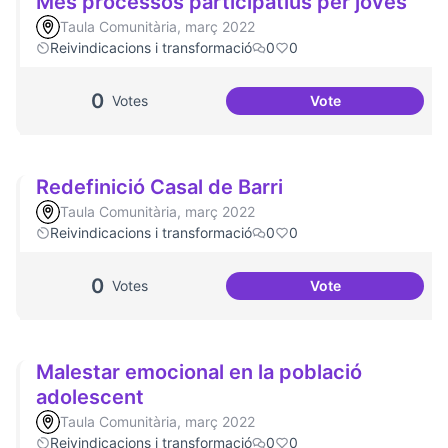
Més processos participatius per joves
Taula Comunitària, març 2022
Reivindicacions i transformació
0
0
0
Votes
Vote
Més processos par
Redefinició Casal de Barri
Taula Comunitària, març 2022
Reivindicacions i transformació
0
0
0
Votes
Vote
Redefinició Casal 
Malestar emocional en la població
adolescent
Taula Comunitària, març 2022
Reivindicacions i transformació
0
0