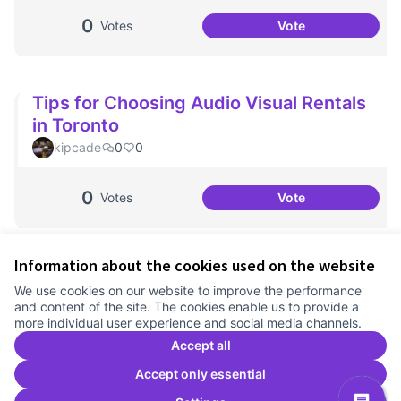
0
Votes
Vote
Portes Obertes A
Tips for Choosing Audio Visual Rentals
in Toronto
kipcade
0
0
0
Votes
Vote
Tips for Choosing
Information about the cookies used on the website
Terms of Service
We use cookies on our website to improve the performance
Cookie settings
and content of the site. The cookies enable us to provide a
Comunitat Canòdrom at Facebook
(External link)
Comunitat Canòdrom at Instagram
(External link)
Comunitat Canòdrom at YouTube
(External link)
English
more individual user experience and social media channels.
Triar la llengua
Elegir el idioma
Choose language
Accept all
Accept only essential