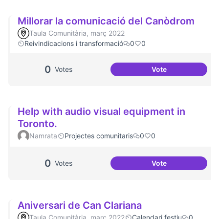
Millorar la comunicació del Canòdrom
Taula Comunitària, març 2022
Reivindicacions i transformació
0
0
0
Votes
Vote
Millorar la comun
Help with audio visual equipment in
Toronto.
Namrata
Projectes comunitaris
0
0
0
Votes
Vote
Help with audio v
Aniversari de Can Clariana
Taula Comunitària, març 2022
Calendari festiu
0