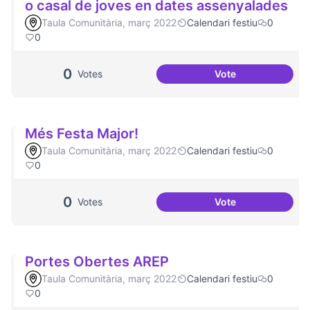
o casal de joves en dates assenyalades
Taula Comunitària, març 2022
Calendari festiu
0
0
0
Votes
Vote
Dinàmiques partic
Més Festa Major!
Taula Comunitària, març 2022
Calendari festiu
0
0
0
Votes
Vote
Més Festa Major!
Portes Obertes AREP
Taula Comunitària, març 2022
Calendari festiu
0
0