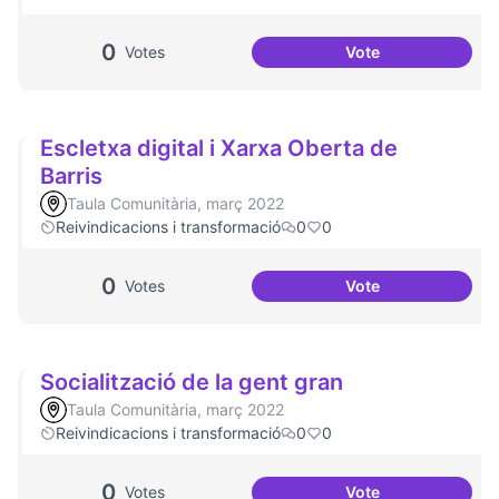
0
Votes
Vote
Dinàmiques partici
Escletxa digital i Xarxa Oberta de
Barris
Taula Comunitària, març 2022
Reivindicacions i transformació
0
0
0
Votes
Vote
Escletxa digital i 
Socialització de la gent gran
Taula Comunitària, març 2022
Reivindicacions i transformació
0
0
0
Votes
Vote