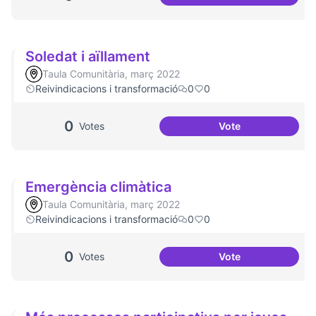
Socialització de l
Soledat i aïllament
Taula Comunitària, març 2022
Reivindicacions i transformació
0
0
0
Votes
Vote
Soledat i aïllamen
Emergència climàtica
Taula Comunitària, març 2022
Reivindicacions i transformació
0
0
0
Votes
Vote
Emergència climà