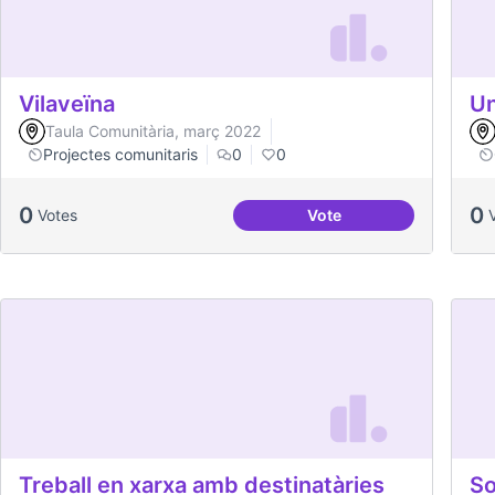
Vilaveïna
Un
Taula Comunitària, març 2022
Projectes comunitaris
0
0
0
0
Votes
Vote
Vilaveïna
Treball en xarxa amb destinatàries
So