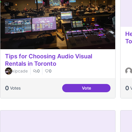
He
To
Tips for Choosing Audio Visual
Rentals in Toronto
kipcade
0
0
0
0
Votes
Vote
Tips for Choosing Audi