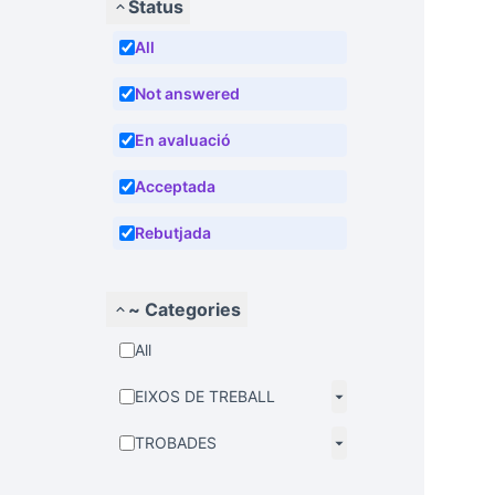
Status
All
Not answered
En avaluació
Acceptada
Rebutjada
~ Categories
All
EIXOS DE TREBALL
TROBADES