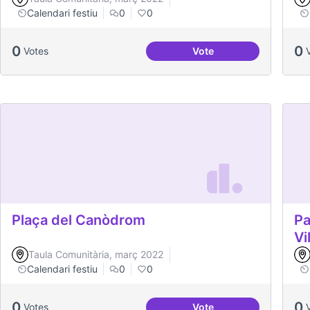
Calendari festiu
0
0
0
0
Votes
Vote
Portes Obertes AREP
Plaça del Canòdrom
Pa
Vi
Taula Comunitària, març 2022
Calendari festiu
0
0
0
0
Votes
Vote