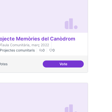
ojecte Memòries del Canòdrom
Taula Comunitària, març 2022
Projectes comunitaris
0
0
Votes
Vote
Projecte Memòries del Can