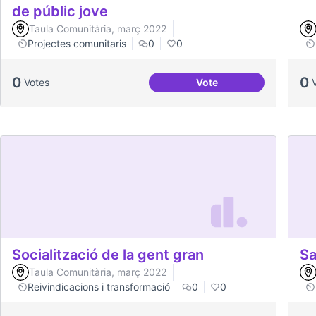
de públic jove
Taula Comunitària, març 2022
Projectes comunitaris
0
0
0
0
Votes
Vote
Treball en xarxa amb de
Socialització de la gent gran
Sa
Taula Comunitària, març 2022
Reivindicacions i transformació
0
0