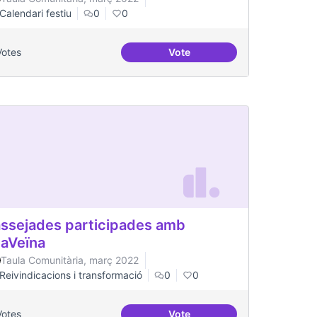
Calendari festiu
0
0
Votes
Vote
Podcast Radio Comunitària
ssejades participades amb
laVeïna
Taula Comunitària, març 2022
Reivindicacions i transformació
0
0
Votes
Vote