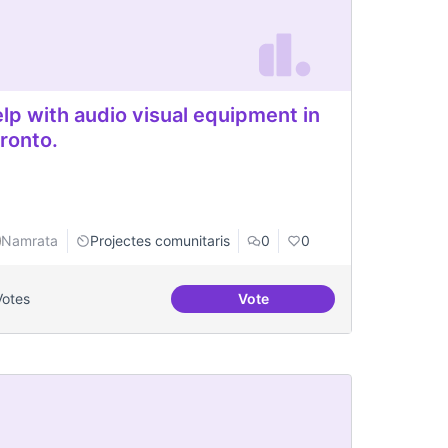
lp with audio visual equipment in
ronto.
Namrata
Projectes comunitaris
0
0
Votes
Vote
o Visual Rentals in Toronto
Help with audio visual equip