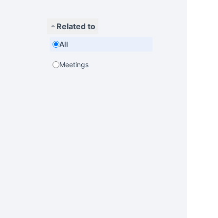
Related to
All
Meetings