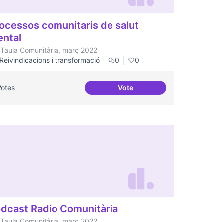
ocessos comunitaris de salut
ntal
Taula Comunitària, març 2022
Reivindicacions i transformació
0
0
Votes
Vote
la salut mental
Processos comunitaris de sa
dcast Radio Comunitària
Taula Comunitària, març 2022