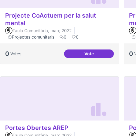
Projecte CoActuem per la salut
Pr
mental
me
Taula Comunitària, març 2022
Projectes comunitaris
0
0
0
0
Votes
Vote
Projecte CoActuem per 
Portes Obertes AREP
Po
Taula Comunitària, març 2022