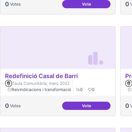
0
0
Votes
Vote
Socialització de la gen
Redefinició Casal de Barri
Pr
Taula Comunitària, març 2022
Reivindicacions i transformació
0
0
0
0
Votes
Vote
Redefinició Casal de Ba