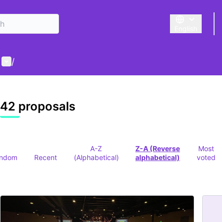
English
Triar la llengu
User menu
/
42 proposals
A-Z
Z-A (Reverse
Most
ndom
Recent
(Alphabetical)
alphabetical)
voted