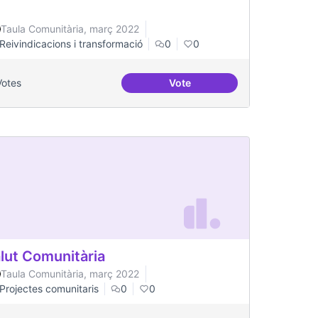
Taula Comunitària, març 2022
Reivindicacions i transformació
0
0
Votes
Vote
stinatàries de públic jove
Soledat i aïllament
lut Comunitària
Taula Comunitària, març 2022
Projectes comunitaris
0
0