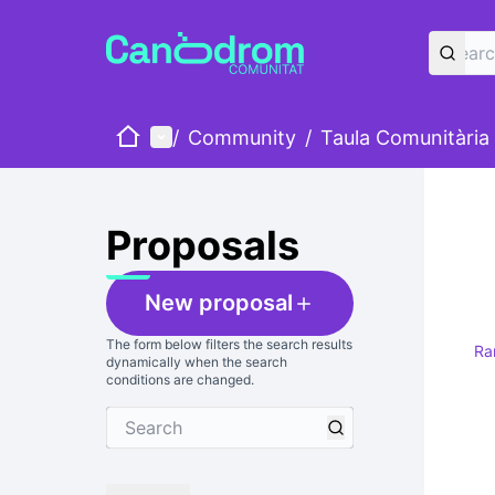
Home
Main menu
/
Community
/
Taula Comunitària
Proposals
New proposal
The form below filters the search results
Ra
dynamically when the search
conditions are changed.