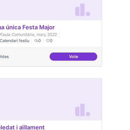
a única Festa Major
Taula Comunitària, març 2022
Calendari festiu
0
0
Votes
Vote
Una única Festa Major
ledat i aïllament