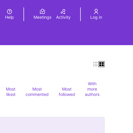
Help
Meetings
Activity
Log in
a
Elegir el idioma
Choose language
With
Most
Most
Most
more
liked
commented
followed
authors