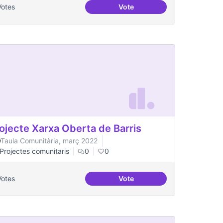
Votes
Vote
t gran
Salut Comunitària
ojecte Xarxa Oberta de Barris
Taula Comunitària, març 2022
Projectes comunitaris
0
0
Votes
Vote
rri
Projecte Xarxa Oberta de Bar