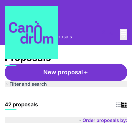
Mai
Log in
Main
Taula Comunitària
/
Proposals
Proposals
New proposal
Filter and search
42 proposals
Order proposals by: