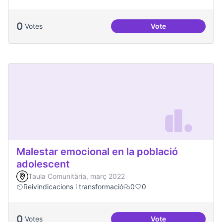
0
Votes
Vote
Podcast Radio Com
Malestar emocional en la població
adolescent
Taula Comunitària, març 2022
Reivindicacions i transformació
0
0
0
Votes
Vote