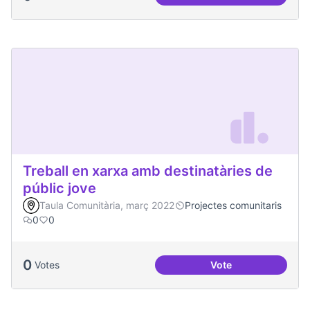
Malestar emocional
Treball en xarxa amb destinatàries de
públic jove
Taula Comunitària, març 2022
Projectes comunitaris
0
0
0
Votes
Vote
Treball en xarxa am