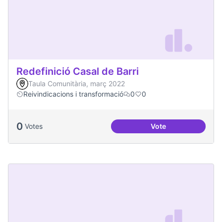
Redefinició Casal de Barri
Taula Comunitària, març 2022
Reivindicacions i transformació
0
0
0
Votes
Vote
Redefinició Casal d