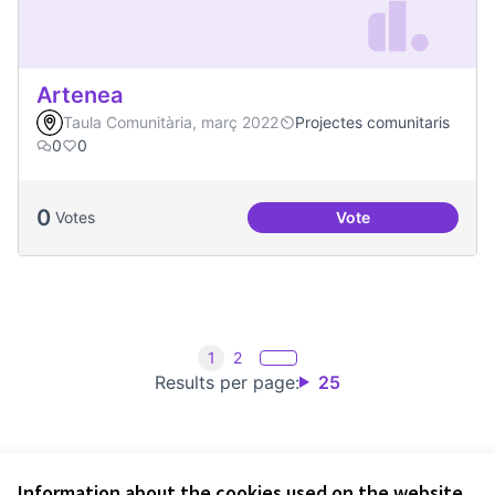
Artenea
Taula Comunitària, març 2022
Projectes comunitaris
0
0
0
Votes
Vote
Artenea
1
2
Results per page:
25
Information about the cookies used on the website