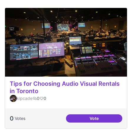
Tips for Choosing Audio Visual Rentals
in Toronto
kipcade
0
0
0
Votes
Vote
Tips for Choosing 