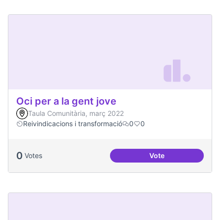
Oci per a la gent jove
Taula Comunitària, març 2022
Reivindicacions i transformació
0
0
0
Votes
Vote
Oci per a la gent jo