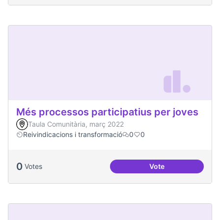
Més processos participatius per joves
Taula Comunitària, març 2022
Reivindicacions i transformació
0
0
0
Votes
Vote
Més processos part