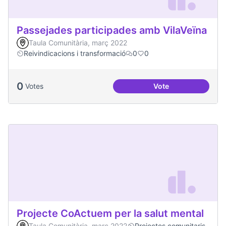
Passejades participades amb VilaVeïna
Taula Comunitària, març 2022
Reivindicacions i transformació
0
0
0
Votes
Vote
Passejades partici
Projecte CoActuem per la salut mental
Taula Comunitària, març 2022
Projectes comunitaris