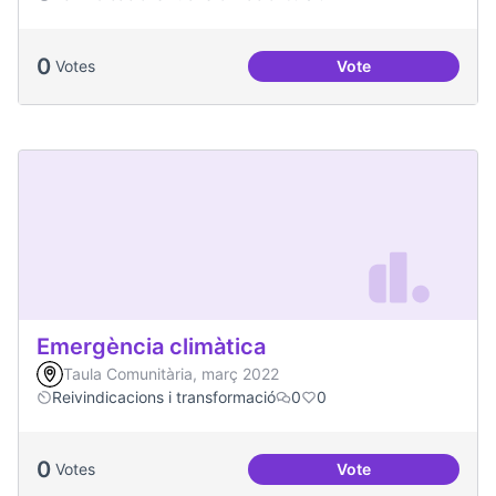
0
Votes
Vote
Soledat i aïllament
Emergència climàtica
Taula Comunitària, març 2022
Reivindicacions i transformació
0
0
0
Votes
Vote
Emergència climàt