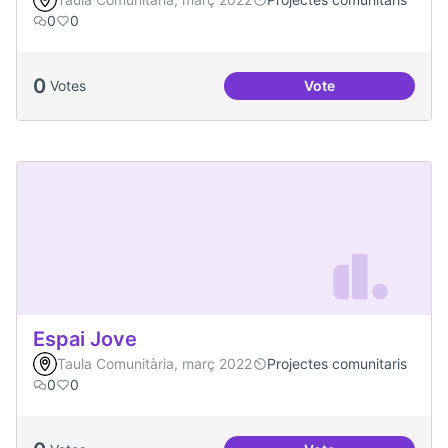
0
0
0
Votes
Vote
Projecte CoActuem 
Espai Jove
Taula Comunitària, març 2022
Projectes comunitaris
0
0