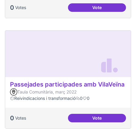
0
Votes
Vote
Oci per a la gent jo
Passejades participades amb VilaVeïna
Taula Comunitària, març 2022
Reivindicacions i transformació
0
0
0
Votes
Vote
Passejades partici