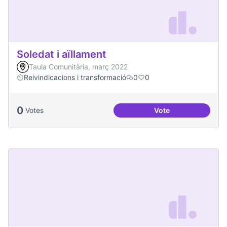
Soledat i aïllament
Taula Comunitària, març 2022
Reivindicacions i transformació
0
0
0
Votes
Vote
Soledat i aïllament