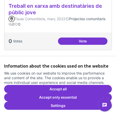
Treball en xarxa amb destinatàries de
públic jove
Taula Comunitària, març 2022
Projectes comunitaris
0
0
0
Votes
Vote
Treball en xarxa am
Information about the cookies used on the website
We use cookies on our website to improve the performance
and content of the site. The cookies enable us to provide a
more individual user experience and social media channels.
Accept all
Accept only essential
Settings
Una única Festa Major
Taula Comunitària, març 2022
Calendari festiu
0
0