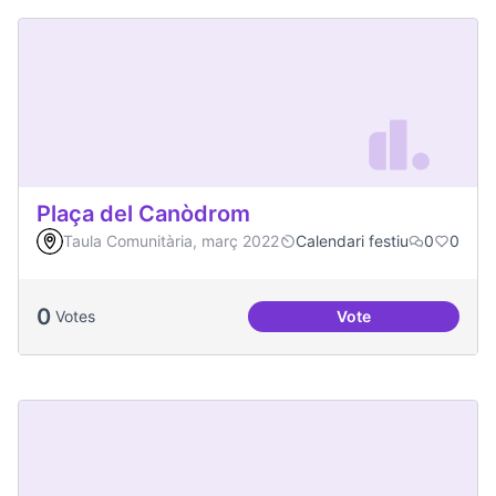
Plaça del Canòdrom
Taula Comunitària, març 2022
Calendari festiu
0
0
0
Votes
Vote
Plaça del Canòdro