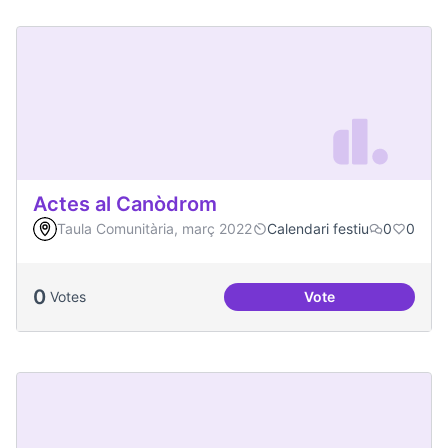
Actes al Canòdrom
Taula Comunitària, març 2022
Calendari festiu
0
0
0
Votes
Vote
Actes al Canòdrom