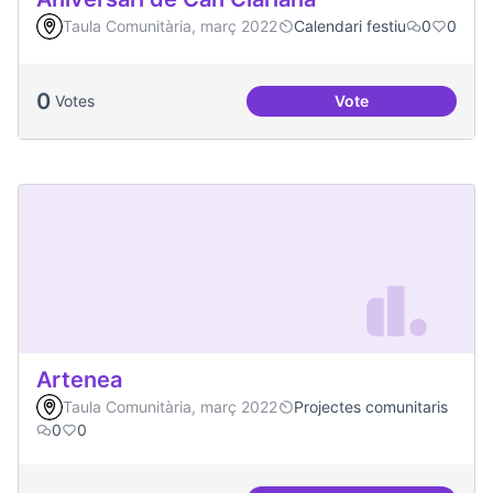
Taula Comunitària, març 2022
Calendari festiu
0
0
0
Votes
Vote
Aniversari de Can 
Artenea
Taula Comunitària, març 2022
Projectes comunitaris
0
0