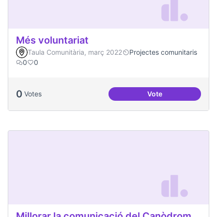
Més voluntariat
Taula Comunitària, març 2022
Projectes comunitaris
0
0
0
Votes
Vote
Més voluntariat
Millorar la comunicació del Canòdrom