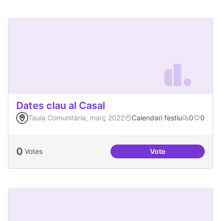
Dates clau al Casal
Taula Comunitària, març 2022
Calendari festiu
0
0
0
Votes
Vote
Dates clau al Casal