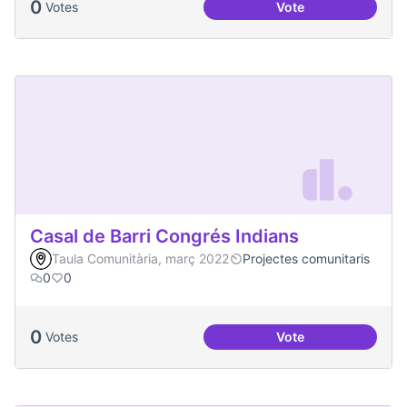
0
Votes
Vote
Artenea
Casal de Barri Congrés Indians
Taula Comunitària, març 2022
Projectes comunitaris
0
0
0
Votes
Vote
Casal de Barri Con