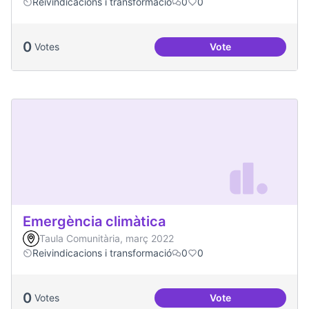
Reivindicacions i transformació
0
0
0
Votes
Vote
Dinàmiques particip
Emergència climàtica
Taula Comunitària, març 2022
Reivindicacions i transformació
0
0
0
Votes
Vote
Emergència climàt