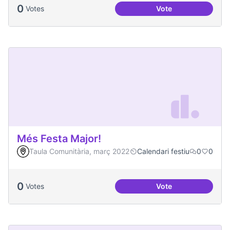
0
Votes
Vote
Malestar emocional
Més Festa Major!
Taula Comunitària, març 2022
Calendari festiu
0
0
0
Votes
Vote
Més Festa Major!