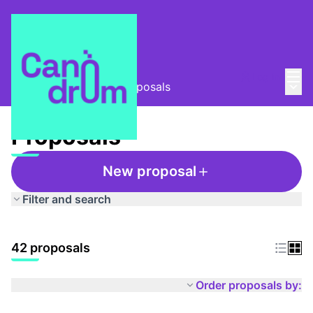
Mai
Log in
Main
Taula Comunitària
/
Proposals
Proposals
New proposal
Filter and search
42 proposals
Order proposals by: