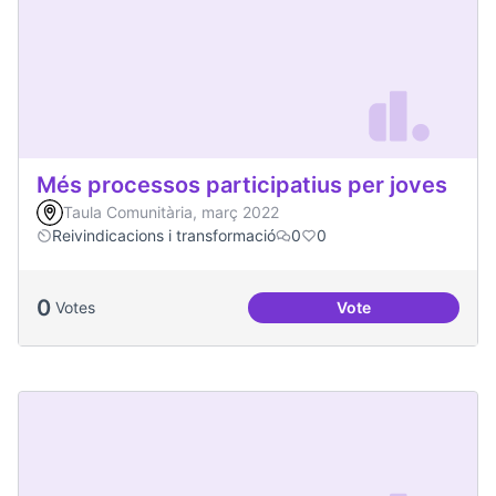
Més processos participatius per joves
Taula Comunitària, març 2022
Reivindicacions i transformació
0
0
0
Votes
Vote
Més processos part