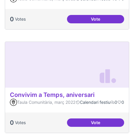
0
Votes
Vote
Congregació Diabòl
Convivim a Temps, aniversari
Taula Comunitària, març 2022
Calendari festiu
0
0
0
Votes
Vote
Convivim a Temps, 