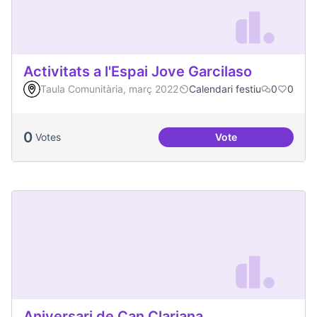
Activitats a l'Espai Jove Garcilaso
Taula Comunitària, març 2022
Calendari festiu
0
0
0
Votes
Vote
Activitats a l'Espa
Aniversari de Can Clariana