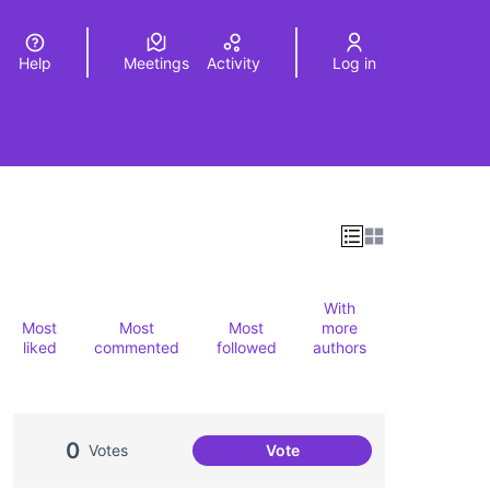
Help
Meetings
Activity
Log in
a
Elegir el idioma
Choose language
With
Most
Most
Most
more
liked
commented
followed
authors
0
Votes
Vote
Actes al Canòdrom