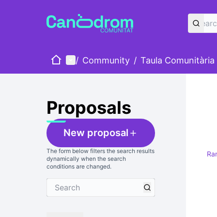
Home
Main menu
/
Community
/
Taula Comunitària
Proposals
New proposal
The form below filters the search results
Ra
dynamically when the search
conditions are changed.