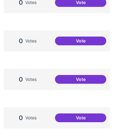
0
Votes
Vote
Casal de Barri Congrés Indi
0
Votes
Vote
Celebracions conjuntes
0
Votes
Vote
Comissió de Festes
0
Votes
Vote
Congregació Diabòlica, aniv