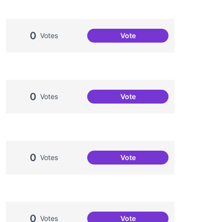
0
Votes
Vote
Més Festa Major!
0
Votes
Vote
Més processos participatius
0
Votes
Vote
Més voluntariat
0
Votes
Vote
Millorar la comunicació de