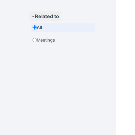
Related to
All
Meetings