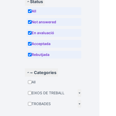
Status
All
Not answered
En avaluació
Acceptada
Rebutjada
~ Categories
All
EIXOS DE TREBALL
TROBADES