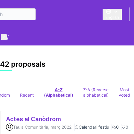
English
Triar la llengu
User menu
/
42 proposals
A-Z
Z-A (Reverse
Most
ndom
Recent
(Alphabetical)
alphabetical)
voted
Actes al Canòdrom
Taula Comunitària, març 2022
Calendari festiu
0
0