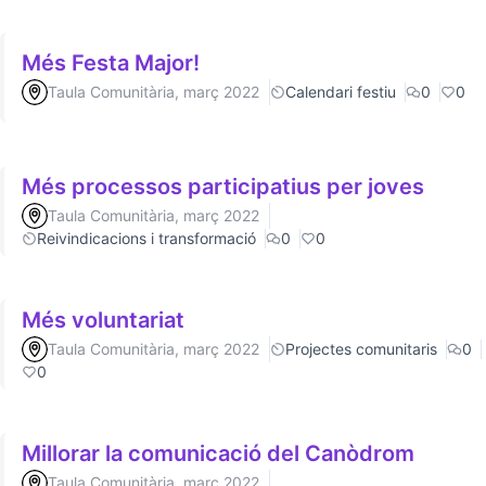
Més Festa Major!
Taula Comunitària, març 2022
Calendari festiu
0
0
Més processos participatius per joves
Taula Comunitària, març 2022
Reivindicacions i transformació
0
0
Més voluntariat
Taula Comunitària, març 2022
Projectes comunitaris
0
0
Millorar la comunicació del Canòdrom
Taula Comunitària, març 2022