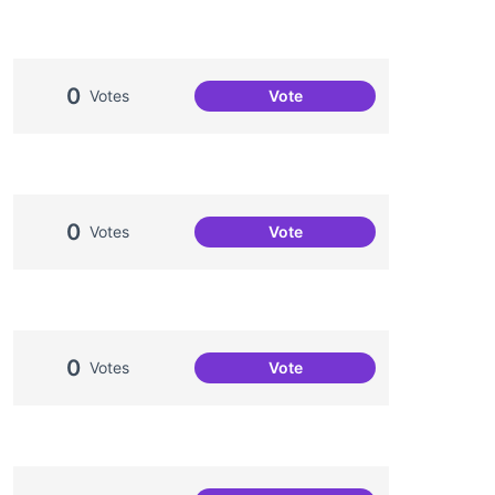
0
Votes
Vote
Activitats a l'Espai Jove Gar
0
Votes
Vote
Aniversari de Can Clariana
0
Votes
Vote
Artenea