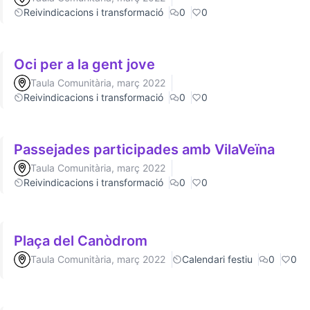
Reivindicacions i transformació
0
0
Oci per a la gent jove
Taula Comunitària, març 2022
Reivindicacions i transformació
0
0
Passejades participades amb VilaVeïna
Taula Comunitària, març 2022
Reivindicacions i transformació
0
0
Plaça del Canòdrom
Taula Comunitària, març 2022
Calendari festiu
0
0