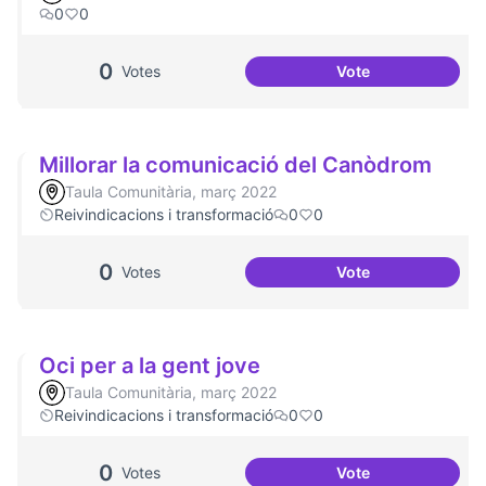
0
0
0
Votes
Vote
Més voluntariat
Millorar la comunicació del Canòdrom
Taula Comunitària, març 2022
Reivindicacions i transformació
0
0
0
Votes
Vote
Millorar la comun
Oci per a la gent jove
Taula Comunitària, març 2022
Reivindicacions i transformació
0
0
0
Votes
Vote
Oci per a la gent j