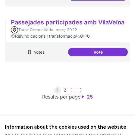
Passejades participades amb VilaVeïna
Taula Comunitària, març 2022
Reivindicacions i transformació
0
0
0
Votes
Vote
Passejades partic
1
2
Results per page:
25
Information about the cookies used on the website
Terms of Service