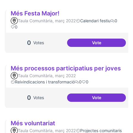
Més Festa Major!
Taula Comunitària, març 2022
Calendari festiu
0
0
0
Votes
Vote
Més Festa Major!
Més processos participatius per joves
Taula Comunitària, març 2022
Reivindicacions i transformació
0
0
0
Votes
Vote
Més processos par
Més voluntariat
Taula Comunitària, març 2022
Projectes comunitaris