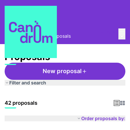
Mai
Log in
Main
Taula Comunitària
/
Proposals
Proposals
New proposal
Filter and search
42 proposals
Order proposals by: