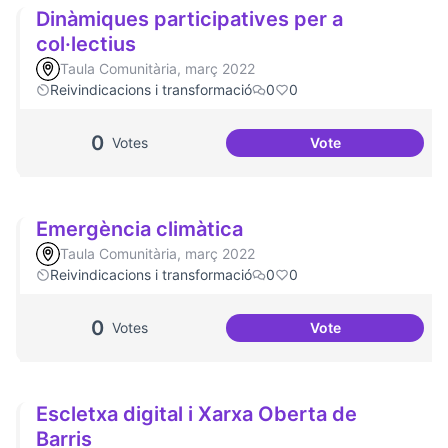
Dinàmiques participatives per a
col·lectius
Taula Comunitària, març 2022
Reivindicacions i transformació
0
0
0
Votes
Vote
Dinàmiques partici
Emergència climàtica
Taula Comunitària, març 2022
Reivindicacions i transformació
0
0
0
Votes
Vote
Emergència climà
Escletxa digital i Xarxa Oberta de
Barris