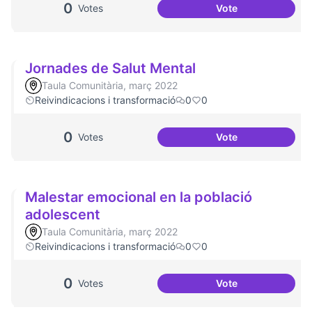
0
Votes
Vote
Festa de la Intercu
Jornades de Salut Mental
Taula Comunitària, març 2022
Reivindicacions i transformació
0
0
0
Votes
Vote
Jornades de Salut
Malestar emocional en la població
adolescent
Taula Comunitària, març 2022
Reivindicacions i transformació
0
0
0
Votes
Vote
Malestar emociona