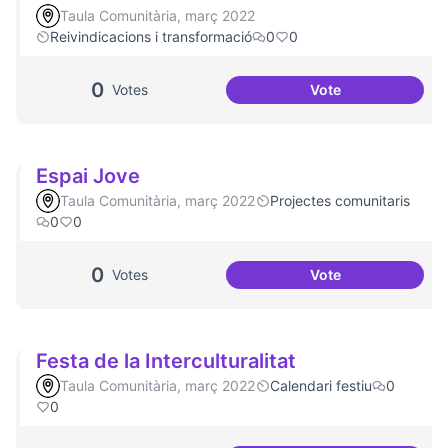
Taula Comunitària, març 2022
Reivindicacions i transformació
0
0
0
Votes
Vote
Escletxa digital i 
Espai Jove
Taula Comunitària, març 2022
Projectes comunitaris
0
0
0
Votes
Vote
Espai Jove
Festa de la Interculturalitat
Taula Comunitària, març 2022
Calendari festiu
0
0