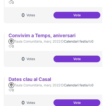
0
0
Votes
Vote
Congregació Diabò
Convivim a Temps, aniversari
Taula Comunitària, març 2022
Calendari festiu
0
0
0
Votes
Vote
Convivim a Temps,
Dates clau al Casal
Taula Comunitària, març 2022
Calendari festiu
0
0
0
Votes
Vote
Dates clau al Casa