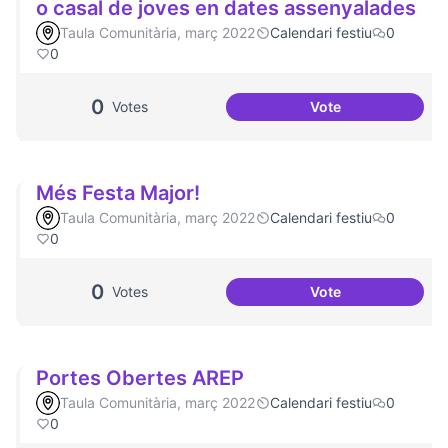
o casal de joves en dates assenyalades
Taula Comunitària, març 2022
Calendari festiu
0
0
0
Votes
Vote
Dinàmiques partic
Més Festa Major!
Taula Comunitària, març 2022
Calendari festiu
0
0
0
Votes
Vote
Més Festa Major!
Portes Obertes AREP
Taula Comunitària, març 2022
Calendari festiu
0
0