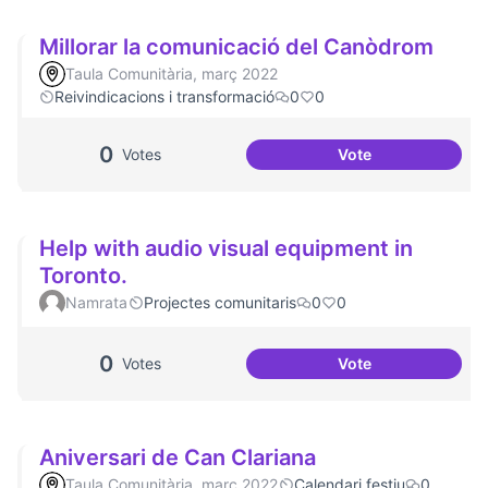
Millorar la comunicació del Canòdrom
Taula Comunitària, març 2022
Reivindicacions i transformació
0
0
0
Votes
Vote
Millorar la comun
Help with audio visual equipment in
Toronto.
Namrata
Projectes comunitaris
0
0
0
Votes
Vote
Help with audio v
Aniversari de Can Clariana
Taula Comunitària, març 2022
Calendari festiu
0