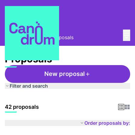
Mai
Log in
Main
Taula Comunitària
/
Proposals
Proposals
New proposal
Filter and search
42 proposals
Order proposals by: