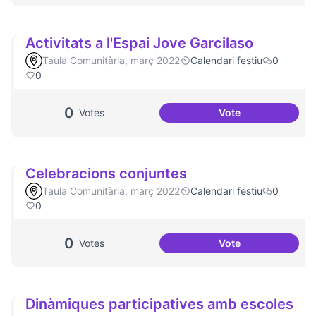
Activitats a l'Espai Jove Garcilaso
Taula Comunitària, març 2022
Calendari festiu
0
0
0
Votes
Vote
Activitats a l'Espa
Celebracions conjuntes
Taula Comunitària, març 2022
Calendari festiu
0
0
0
Votes
Vote
Celebracions con
Dinàmiques participatives amb escoles