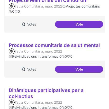
Projecte Memòries del Canòdrom
Taula Comunitària, març 2022
Projectes comunitaris
0
0
0
Votes
Vote
Projecte Memòrie
Processos comunitaris de salut mental
Taula Comunitària, març 2022
Reivindicacions i transformació
0
0
0
Votes
Vote
Processos comunit
Dinàmiques participatives per a
col·lectius
Taula Comunitària, març 2022
Reivindicacions i transformació
0
0