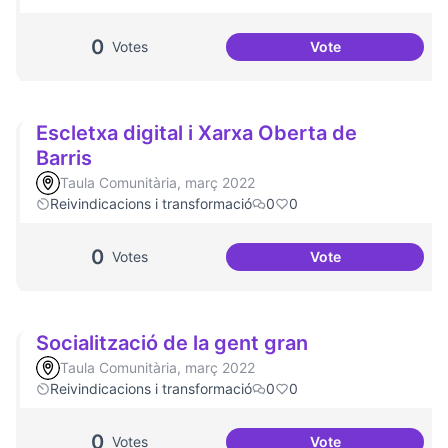
0
Votes
Vote
Dinàmiques partici
Escletxa digital i Xarxa Oberta de
Barris
Taula Comunitària, març 2022
Reivindicacions i transformació
0
0
0
Votes
Vote
Escletxa digital i 
Socialització de la gent gran
Taula Comunitària, març 2022
Reivindicacions i transformació
0
0
0
Votes
Vote