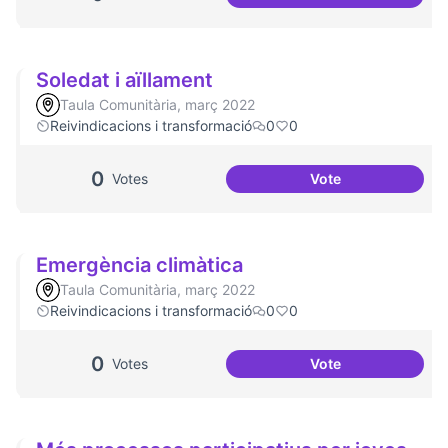
Socialització de l
Soledat i aïllament
Taula Comunitària, març 2022
Reivindicacions i transformació
0
0
0
Votes
Vote
Soledat i aïllamen
Emergència climàtica
Taula Comunitària, març 2022
Reivindicacions i transformació
0
0
0
Votes
Vote
Emergència climà