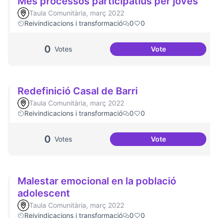
Més processos participatius per joves
Taula Comunitària, març 2022
Reivindicacions i transformació
0
0
0
Votes
Vote
Més processos par
Redefinició Casal de Barri
Taula Comunitària, març 2022
Reivindicacions i transformació
0
0
0
Votes
Vote
Redefinició Casal 
Malestar emocional en la població
adolescent
Taula Comunitària, març 2022
Reivindicacions i transformació
0
0