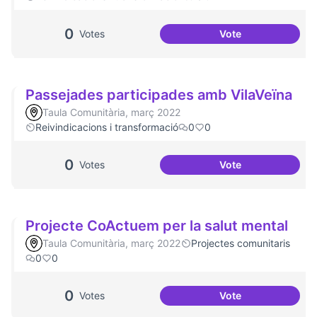
0
Votes
Vote
Malestar emociona
Passejades participades amb VilaVeïna
Taula Comunitària, març 2022
Reivindicacions i transformació
0
0
0
Votes
Vote
Passejades partic
Projecte CoActuem per la salut mental
Taula Comunitària, març 2022
Projectes comunitaris
0
0
0
Votes
Vote
Projecte CoActuem