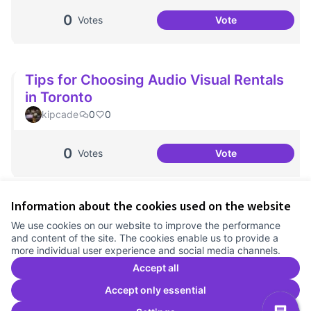
0
Votes
Vote
Portes Obertes A
Tips for Choosing Audio Visual Rentals
in Toronto
kipcade
0
0
0
Votes
Vote
Tips for Choosing
Information about the cookies used on the website
Terms of Service
We use cookies on our website to improve the performance
Cookie settings
and content of the site. The cookies enable us to provide a
Comunitat Canòdrom at Facebook
(External link)
Comunitat Canòdrom at Instagram
(External link)
Comunitat Canòdrom at YouTube
(External link)
English
more individual user experience and social media channels.
Triar la llengua
Elegir el idioma
Choose language
Accept all
Accept only essential