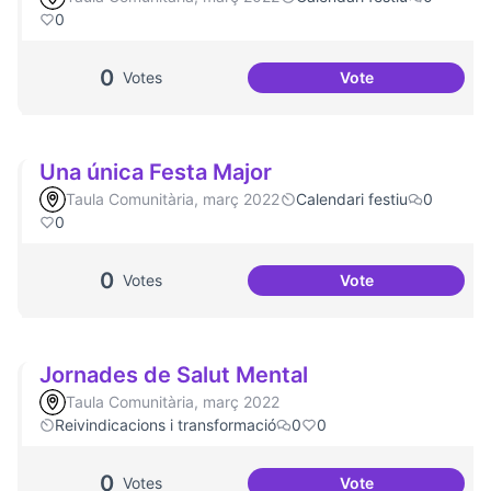
0
0
Votes
Vote
Aniversari de Can
Una única Festa Major
Taula Comunitària, març 2022
Calendari festiu
0
0
0
Votes
Vote
Una única Festa M
Jornades de Salut Mental
Taula Comunitària, març 2022
Reivindicacions i transformació
0
0
0
Votes
Vote