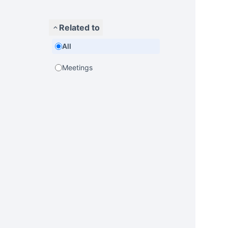
Related to
All
Meetings