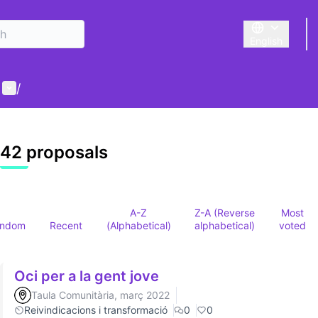
English
Triar la llengu
User menu
/
42 proposals
A-Z
Z-A (Reverse
Most
andom
Recent
(Alphabetical)
alphabetical)
voted
Oci per a la gent jove
Taula Comunitària, març 2022
Reivindicacions i transformació
0
0