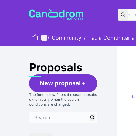
Home
Main menu
/
Community
/
Taula Comunitària
Proposals
New proposal
The form below filters the search results
R
dynamically when the search
conditions are changed.