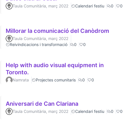
Taula Comunitària, març 2022
Calendari festiu
0
0
Millorar la comunicació del Canòdrom
Taula Comunitària, març 2022
Reivindicacions i transformació
0
0
Help with audio visual equipment in
Toronto.
Namrata
Projectes comunitaris
0
0
Aniversari de Can Clariana
Taula Comunitària, març 2022
Calendari festiu
0
0