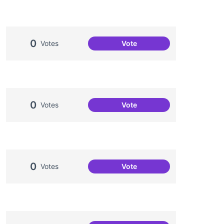
0
Votes
Vote
Projecte Xarxa Oberta de Ba
0
Votes
Vote
Més voluntariat
0
Votes
Vote
Festa de la Interculturalitat