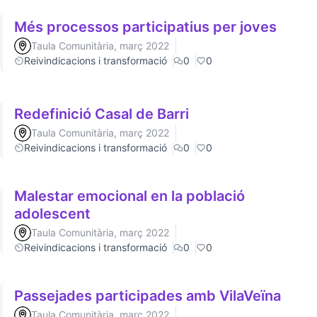
Més processos participatius per joves
Taula Comunitària, març 2022
Reivindicacions i transformació
0
0
Redefinició Casal de Barri
Taula Comunitària, març 2022
Reivindicacions i transformació
0
0
Malestar emocional en la població
adolescent
Taula Comunitària, març 2022
Reivindicacions i transformació
0
0
Passejades participades amb VilaVeïna
Taula Comunitària, març 2022