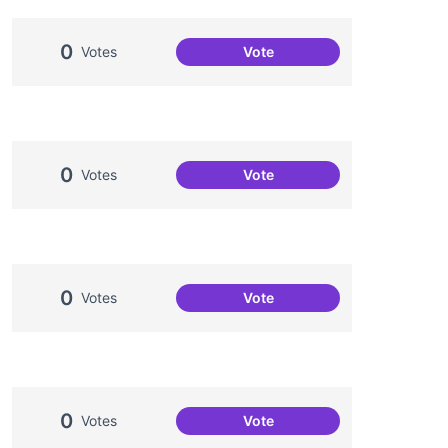
0
Votes
Vote
Una única Festa Major
0
Votes
Vote
Jornades de Salut Mental
0
Votes
Vote
Projecte Radars
0
Votes
Vote
Comissió de Festes