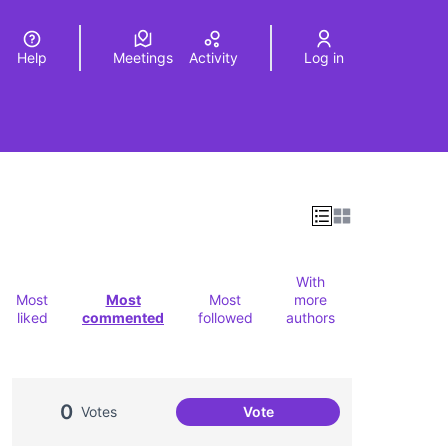
Help
Meetings
Activity
Log in
a
Elegir el idioma
Choose language
With
Most
Most
Most
more
liked
commented
followed
authors
0
Votes
Vote
Oci per a la gent jove