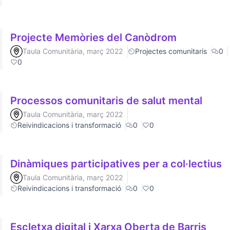
Projecte Memòries del Canòdrom
Taula Comunitària, març 2022
Projectes comunitaris
0
0
Processos comunitaris de salut mental
Taula Comunitària, març 2022
Reivindicacions i transformació
0
0
Dinàmiques participatives per a col·lectius
Taula Comunitària, març 2022
Reivindicacions i transformació
0
0
Escletxa digital i Xarxa Oberta de Barris