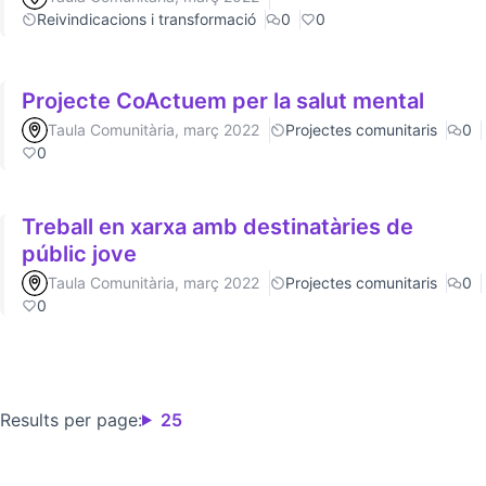
Reivindicacions i transformació
0
0
Projecte CoActuem per la salut mental
Taula Comunitària, març 2022
Projectes comunitaris
0
0
Treball en xarxa amb destinatàries de
públic jove
Taula Comunitària, març 2022
Projectes comunitaris
0
0
Results per page:
25