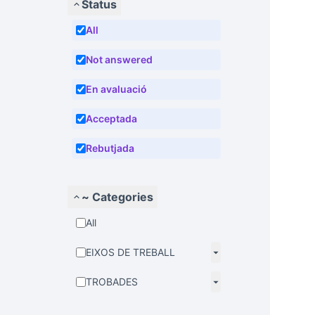
Status
All
Not answered
En avaluació
Acceptada
Rebutjada
~ Categories
All
EIXOS DE TREBALL
TROBADES