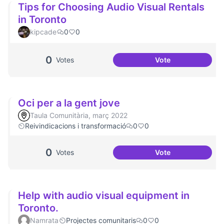
Tips for Choosing Audio Visual Rentals
in Toronto
kipcade
0
0
0
Votes
Vote
Tips for Choosing
Oci per a la gent jove
Taula Comunitària, març 2022
Reivindicacions i transformació
0
0
0
Votes
Vote
Oci per a la gent j
Help with audio visual equipment in
Toronto.
Namrata
Projectes comunitaris
0
0