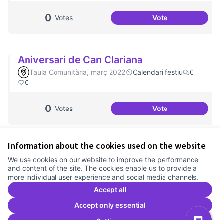
0
Votes
Vote
Millorar la comun
Aniversari de Can Clariana
Taula Comunitària, març 2022
Calendari festiu
0
0
0
Votes
Vote
Aniversari de Can
Information about the cookies used on the website
Terms of Service
We use cookies on our website to improve the performance
Cookie settings
and content of the site. The cookies enable us to provide a
Comunitat Canòdrom at Facebook
(External link)
Comunitat Canòdrom at Instagram
(External link)
Comunitat Canòdrom at YouTube
(External link)
English
more individual user experience and social media channels.
Triar la llengua
Elegir el idioma
Choose language
Accept all
Accept only essential