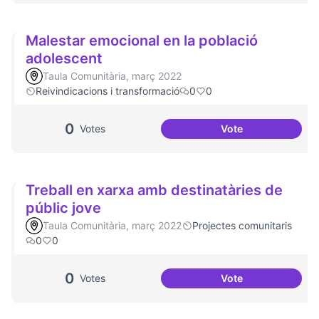
Malestar emocional en la població
adolescent
Taula Comunitària, març 2022
Reivindicacions i transformació
0
0
0
Votes
Vote
Malestar emociona
Treball en xarxa amb destinatàries de
públic jove
Taula Comunitària, març 2022
Projectes comunitaris
0
0
0
Votes
Vote
Treball en xarxa a