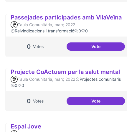
Passejades participades amb VilaVeïna
Taula Comunitària, març 2022
Reivindicacions i transformació
0
0
0
Votes
Vote
Passejades partic
Projecte CoActuem per la salut mental
Taula Comunitària, març 2022
Projectes comunitaris
0
0
0
Votes
Vote
Projecte CoActuem
Espai Jove