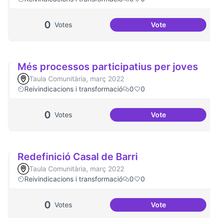
0
Votes
Vote
Emergència climà
Més processos participatius per joves
Taula Comunitària, març 2022
Reivindicacions i transformació
0
0
0
Votes
Vote
Més processos par
Redefinició Casal de Barri
Taula Comunitària, març 2022
Reivindicacions i transformació
0
0
0
Votes
Vote
Redefinició Casal 