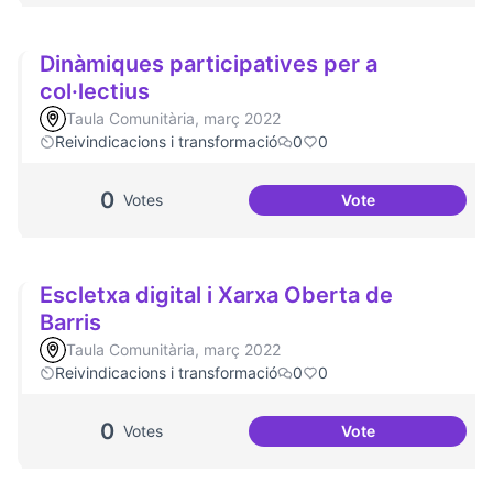
Dinàmiques participatives per a
col·lectius
Taula Comunitària, març 2022
Reivindicacions i transformació
0
0
0
Votes
Vote
Dinàmiques partici
Escletxa digital i Xarxa Oberta de
Barris
Taula Comunitària, març 2022
Reivindicacions i transformació
0
0
0
Votes
Vote
Escletxa digital i 