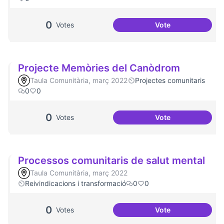
0
Votes
Vote
Comissió de Fest
Projecte Memòries del Canòdrom
Taula Comunitària, març 2022
Projectes comunitaris
0
0
0
Votes
Vote
Projecte Memòrie
Processos comunitaris de salut mental
Taula Comunitària, març 2022
Reivindicacions i transformació
0
0
0
Votes
Vote
Processos comunit