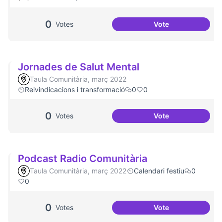
0
Votes
Vote
Help with audio v
Jornades de Salut Mental
Taula Comunitària, març 2022
Reivindicacions i transformació
0
0
0
Votes
Vote
Jornades de Salut
Podcast Radio Comunitària
Taula Comunitària, març 2022
Calendari festiu
0
0
0
Votes
Vote
Podcast Radio Co