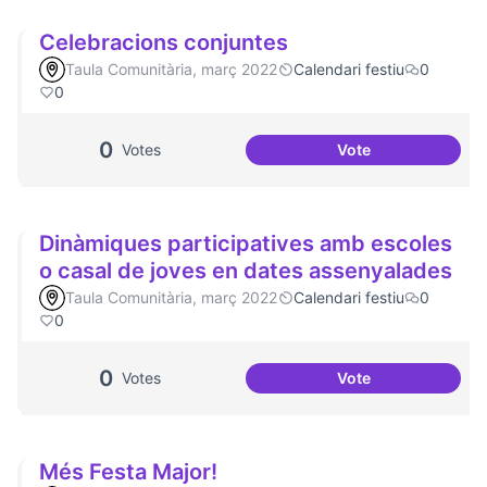
Celebracions conjuntes
Taula Comunitària, març 2022
Calendari festiu
0
0
0
Votes
Vote
Celebracions con
Dinàmiques participatives amb escoles
o casal de joves en dates assenyalades
Taula Comunitària, març 2022
Calendari festiu
0
0
0
Votes
Vote
Dinàmiques partic
Més Festa Major!