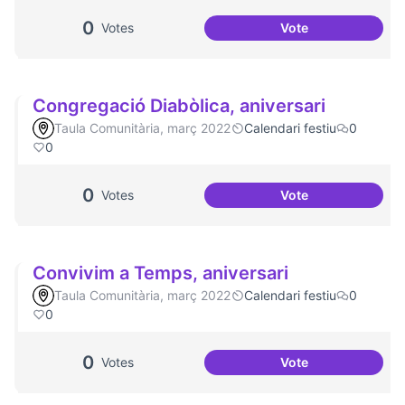
0
Votes
Vote
Plaça del Canòdr
Congregació Diabòlica, aniversari
Taula Comunitària, març 2022
Calendari festiu
0
0
0
Votes
Vote
Congregació Diabò
Convivim a Temps, aniversari
Taula Comunitària, març 2022
Calendari festiu
0
0
0
Votes
Vote
Convivim a Temps,