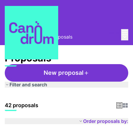
Mai
Log in
Main
Taula Comunitària
/
Proposals
Proposals
New proposal
Filter and search
42 proposals
Order proposals by: