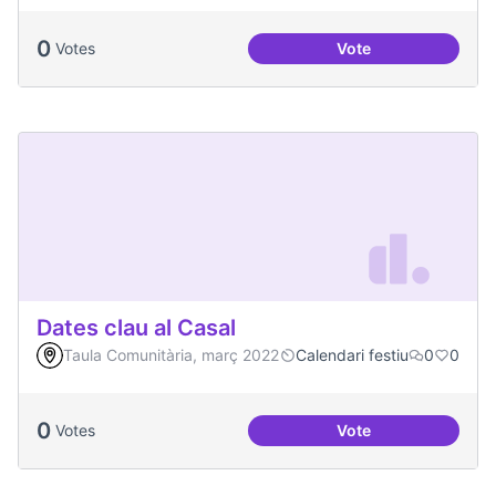
0
Votes
Vote
Festa de la Intercul
Dates clau al Casal
Taula Comunitària, març 2022
Calendari festiu
0
0
0
Votes
Vote
Dates clau al Casal