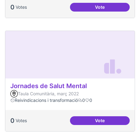
0
Votes
Vote
Una única Festa Ma
Jornades de Salut Mental
Taula Comunitària, març 2022
Reivindicacions i transformació
0
0
0
Votes
Vote
Jornades de Salut 