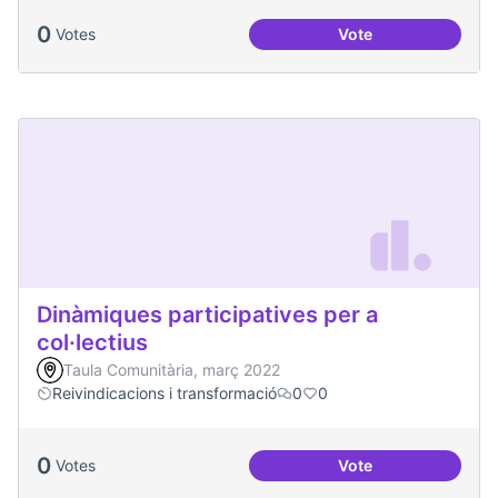
0
Votes
Vote
Processos comunita
Dinàmiques participatives per a
col·lectius
Taula Comunitària, març 2022
Reivindicacions i transformació
0
0
0
Votes
Vote
Dinàmiques particip