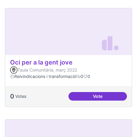
Oci per a la gent jove
Taula Comunitària, març 2022
Reivindicacions i transformació
0
0
0
Votes
Vote
Oci per a la gent jo