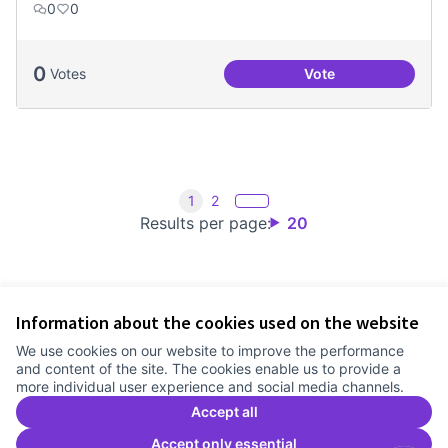
0
0
0
Votes
Vote
Treball en xarxa am
1
2
Results per page:
20
Information about the cookies used on the website
Terms of Service
We use cookies on our website to improve the performance
Cookie settings
and content of the site. The cookies enable us to provide a
Comunitat Canòdrom at Facebook
(External link)
Comunitat Canòdrom at Instagram
(External link)
Comunitat Canòdrom at YouTube
(External link)
English
more individual user experience and social media channels.
Triar la llengua
Elegir el idioma
Choose language
Accept all
Accept only essential