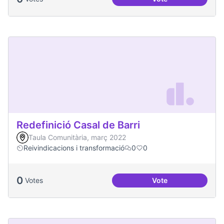
Més processos part
Redefinició Casal de Barri
Taula Comunitària, març 2022
Reivindicacions i transformació
0
0
0
Votes
Vote
Redefinició Casal d