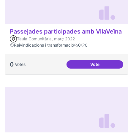
Passejades participades amb VilaVeïna
Taula Comunitària, març 2022
Reivindicacions i transformació
0
0
0
Votes
Vote
Passejades partici