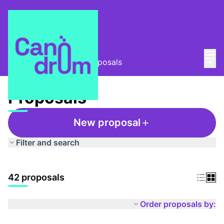
Mai
Log in
Main
Taula Comunitària
/
Proposals
Proposals
New proposal
Filter and search
42 proposals
Order proposals by: