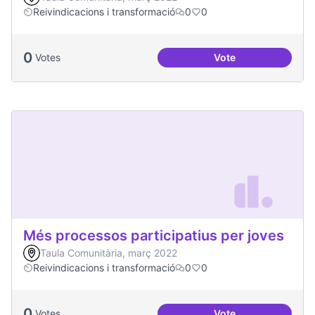
Reivindicacions i transformació
0
0
0
Votes
Vote
Emergència climàt
Més processos participatius per joves
Taula Comunitària, març 2022
Reivindicacions i transformació
0
0
0
Votes
Vote