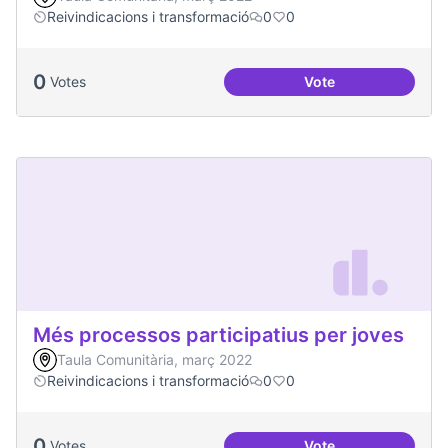
Reivindicacions i transformació
0
0
0
Votes
Vote
Emergència climàt
Més processos participatius per joves
Taula Comunitària, març 2022
Reivindicacions i transformació
0
0
0
Votes
Vote