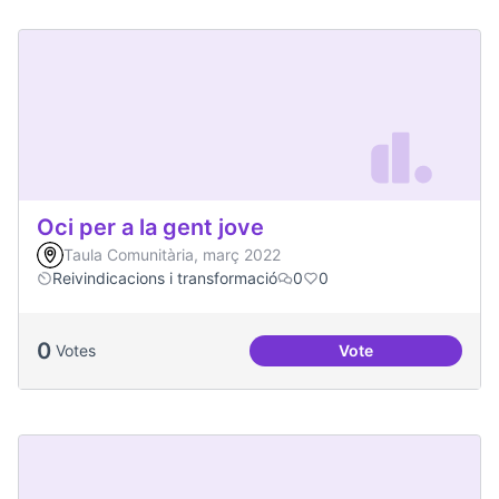
Oci per a la gent jove
Taula Comunitària, març 2022
Reivindicacions i transformació
0
0
0
Votes
Vote
Oci per a la gent jo