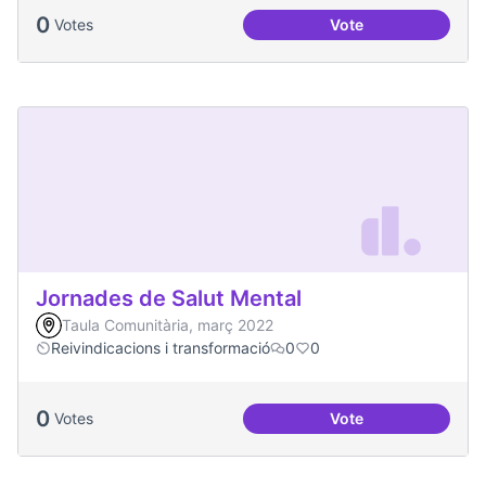
0
Votes
Vote
Una única Festa Ma
Jornades de Salut Mental
Taula Comunitària, març 2022
Reivindicacions i transformació
0
0
0
Votes
Vote
Jornades de Salut 