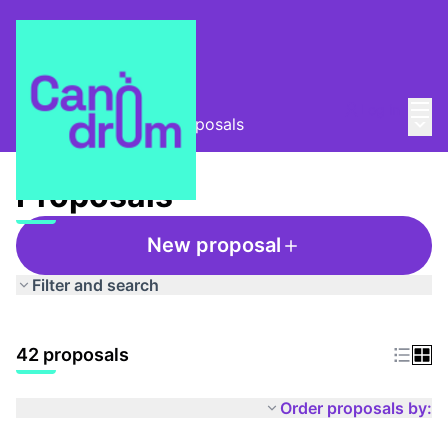
Mai
Log in
Main
Taula Comunitària
/
Proposals
Proposals
New proposal
Filter and search
42 proposals
Order proposals by: