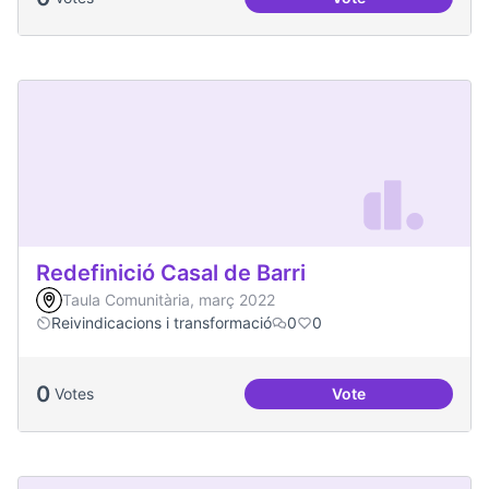
Més processos part
Redefinició Casal de Barri
Taula Comunitària, març 2022
Reivindicacions i transformació
0
0
0
Votes
Vote
Redefinició Casal d