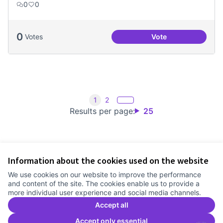
0
0
0
Votes
Vote
Treball en xarxa am
1
2
Results per page:
25
Information about the cookies used on the website
Terms of Service
We use cookies on our website to improve the performance
Cookie settings
and content of the site. The cookies enable us to provide a
Comunitat Canòdrom at Facebook
(External link)
Comunitat Canòdrom at Instagram
(External link)
Comunitat Canòdrom at YouTube
(External link)
English
more individual user experience and social media channels.
Triar la llengua
Elegir el idioma
Choose language
Accept all
Accept only essential