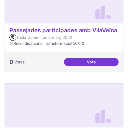
Passejades participades amb VilaVeïna
Taula Comunitària, març 2022
Reivindicacions i transformació
0
0
0
Votes
Vote
Passejades partici