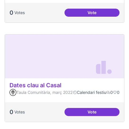
0
Votes
Vote
Festa de la Intercul
Dates clau al Casal
Taula Comunitària, març 2022
Calendari festiu
0
0
0
Votes
Vote
Dates clau al Casal