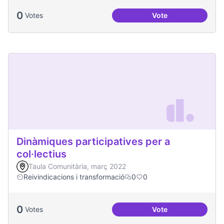
0
Votes
Vote
Processos comunita
Dinàmiques participatives per a
col·lectius
Taula Comunitària, març 2022
Reivindicacions i transformació
0
0
0
Votes
Vote
Dinàmiques particip