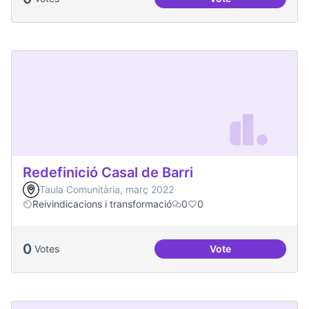
Més processos part
Redefinició Casal de Barri
Taula Comunitària, març 2022
Reivindicacions i transformació
0
0
0
Votes
Vote
Redefinició Casal d