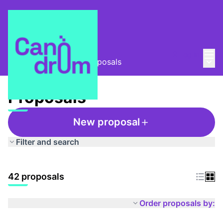
Mai
Log in
Main
Taula Comunitària
/
Proposals
Proposals
New proposal
Filter and search
42 proposals
Order proposals by: