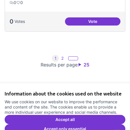
0
0
0
Votes
Vote
Treball en xarxa am
1
2
Results per page:
25
Information about the cookies used on the website
Terms of Service
We use cookies on our website to improve the performance
Cookie settings
and content of the site. The cookies enable us to provide a
Comunitat Canòdrom at Facebook
(External link)
Comunitat Canòdrom at Instagram
(External link)
Comunitat Canòdrom at YouTube
(External link)
English
more individual user experience and social media channels.
Triar la llengua
Elegir el idioma
Choose language
Accept all
Accept only essential