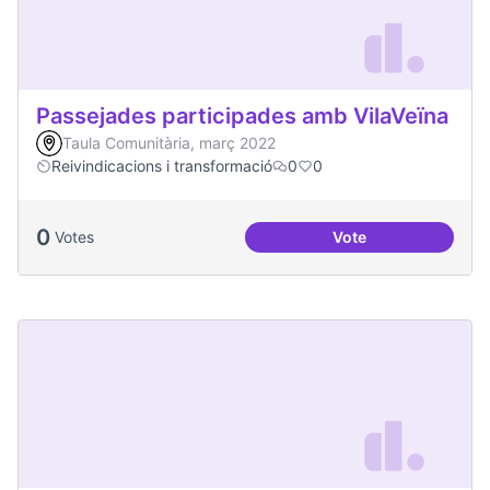
Passejades participades amb VilaVeïna
Taula Comunitària, març 2022
Reivindicacions i transformació
0
0
0
Votes
Vote
Passejades partici