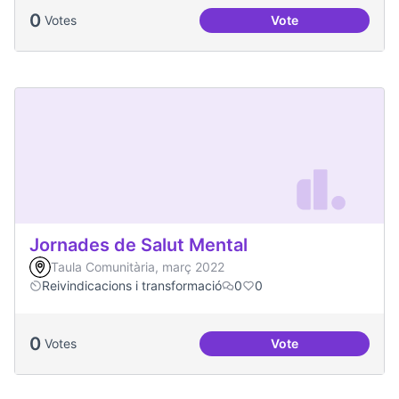
0
Votes
Vote
Una única Festa Ma
Jornades de Salut Mental
Taula Comunitària, març 2022
Reivindicacions i transformació
0
0
0
Votes
Vote
Jornades de Salut 