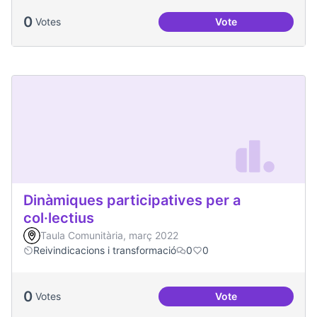
0
Votes
Vote
Processos comunita
Dinàmiques participatives per a
col·lectius
Taula Comunitària, març 2022
Reivindicacions i transformació
0
0
0
Votes
Vote
Dinàmiques particip