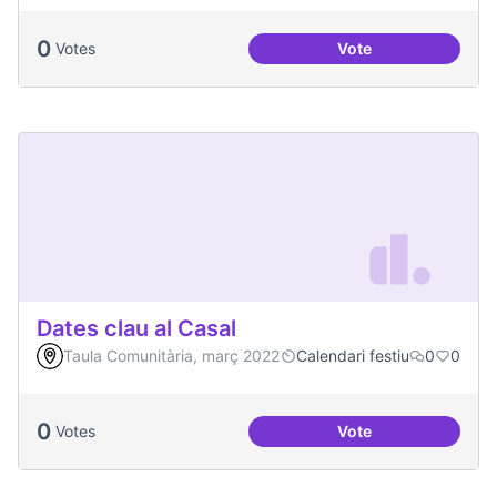
0
Votes
Vote
Festa de la Intercul
Dates clau al Casal
Taula Comunitària, març 2022
Calendari festiu
0
0
0
Votes
Vote
Dates clau al Casal