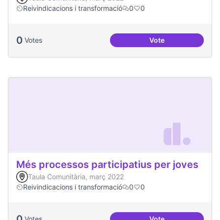
Reivindicacions i transformació
0
0
0
Votes
Vote
Emergència climàt
Més processos participatius per joves
Taula Comunitària, març 2022
Reivindicacions i transformació
0
0
0
Votes
Vote