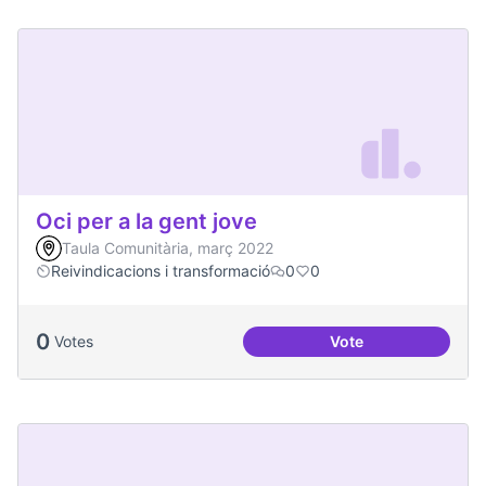
Oci per a la gent jove
Taula Comunitària, març 2022
Reivindicacions i transformació
0
0
0
Votes
Vote
Oci per a la gent jo