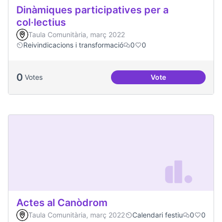
Dinàmiques participatives per a
col·lectius
Taula Comunitària, març 2022
Reivindicacions i transformació
0
0
0
Votes
Vote
Dinàmiques particip
Actes al Canòdrom
Taula Comunitària, març 2022
Calendari festiu
0
0