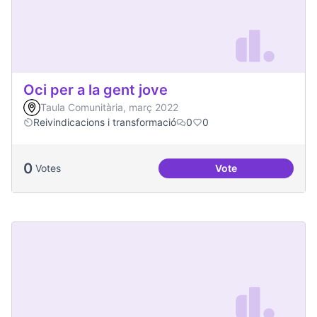
Oci per a la gent jove
Taula Comunitària, març 2022
Reivindicacions i transformació
0
0
0
Votes
Vote
Oci per a la gent jo