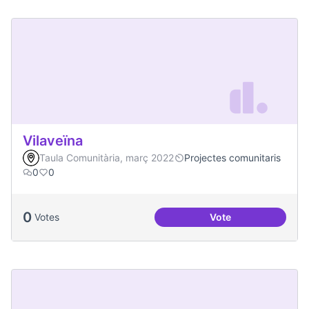
Vilaveïna
Taula Comunitària, març 2022
Projectes comunitaris
0
0
0
Votes
Vote
Vilaveïna