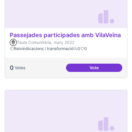
Passejades participades amb VilaVeïna
Taula Comunitària, març 2022
Reivindicacions i transformació
0
0
0
Votes
Vote
Passejades partici