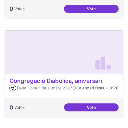
0
Votes
Vote
Projecte Radars
Congregació Diabòlica, aniversari
Taula Comunitària, març 2022
Calendari festiu
0
0
0
Votes
Vote
Congregació Diabòl