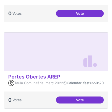
0
Votes
Vote
Actes al Canòdrom
Portes Obertes AREP
Taula Comunitària, març 2022
Calendari festiu
0
0
0
Votes
Vote
Portes Obertes AR