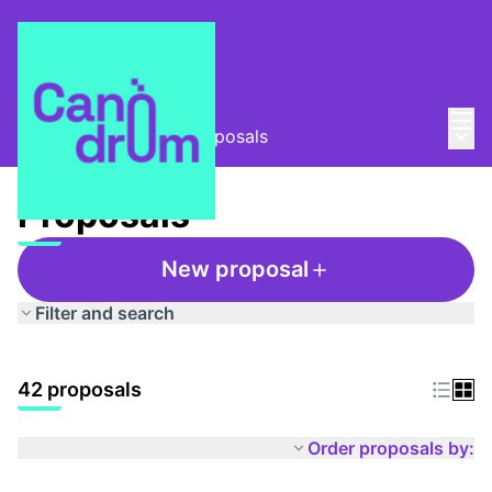
Mai
Log in
Main
Taula Comunitària
/
Proposals
Proposals
New proposal
Filter and search
42 proposals
Order proposals by: