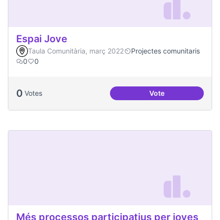
Espai Jove
Taula Comunitària, març 2022
Projectes comunitaris
0
0
0
Votes
Vote
Espai Jove
Més processos participatius per joves