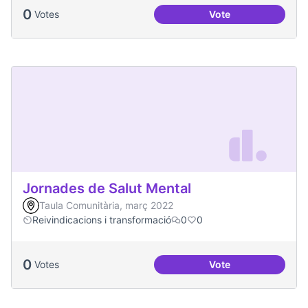
0
Votes
Vote
Emergència climàt
Jornades de Salut Mental
Taula Comunitària, març 2022
Reivindicacions i transformació
0
0
0
Votes
Vote
Jornades de Salut 