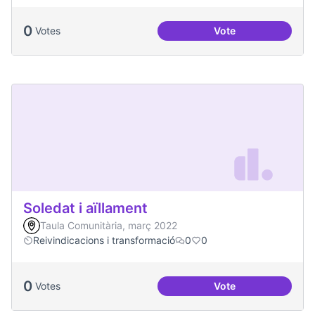
0
Votes
Vote
Dia Mundial de la s
Soledat i aïllament
Taula Comunitària, març 2022
Reivindicacions i transformació
0
0
0
Votes
Vote
Soledat i aïllament