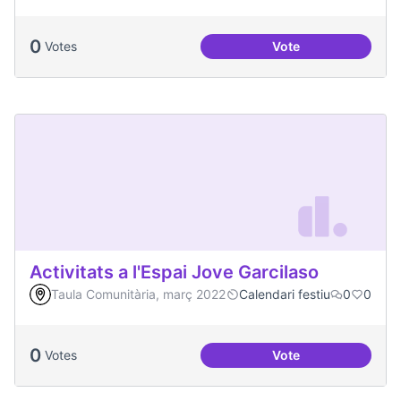
0
Votes
Vote
Artenea
Activitats a l'Espai Jove Garcilaso
Taula Comunitària, març 2022
Calendari festiu
0
0
0
Votes
Vote
Activitats a l'Espa