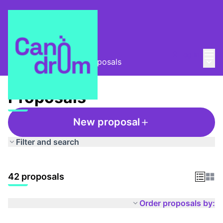
Mai
Log in
Main
Taula Comunitària
/
Proposals
Proposals
New proposal
Filter and search
42 proposals
Order proposals by: