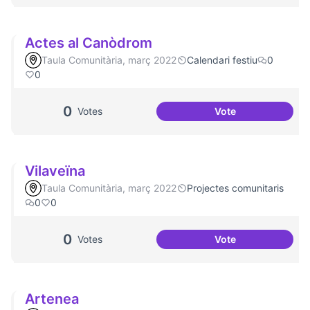
Actes al Canòdrom
Taula Comunitària, març 2022
Calendari festiu
0
0
0
Votes
Vote
Actes al Canòdro
Vilaveïna
Taula Comunitària, març 2022
Projectes comunitaris
0
0
0
Votes
Vote
Vilaveïna
Artenea