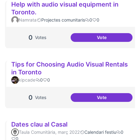
Help with audio visual equipment in
Toronto.
Namrata
Projectes comunitaris
0
0
0
Votes
Vote
Help with audio v
Tips for Choosing Audio Visual Rentals
in Toronto
kipcade
0
0
0
Votes
Vote
Tips for Choosing
Dates clau al Casal
Taula Comunitària, març 2022
Calendari festiu
0
0