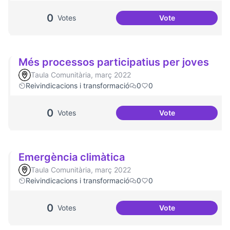
0
Votes
Vote
Redefinició Casal 
Més processos participatius per joves
Taula Comunitària, març 2022
Reivindicacions i transformació
0
0
0
Votes
Vote
Més processos par
Emergència climàtica
Taula Comunitària, març 2022
Reivindicacions i transformació
0
0
0
Votes
Vote
Emergència climà