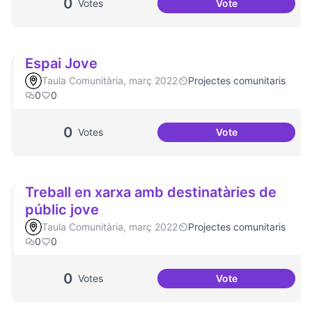
0
Votes
Vote
Salut Comunitària
Espai Jove
Taula Comunitària, març 2022
Projectes comunitaris
0
0
0
Votes
Vote
Espai Jove
Treball en xarxa amb destinatàries de
públic jove
Taula Comunitària, març 2022
Projectes comunitaris
0
0
0
Votes
Vote
Treball en xarxa a