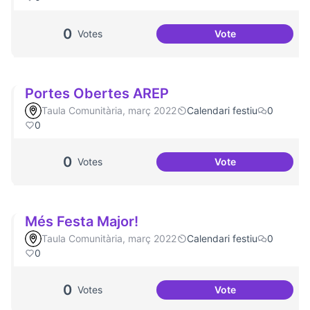
0
Votes
Vote
Dates clau al Casa
Portes Obertes AREP
Taula Comunitària, març 2022
Calendari festiu
0
0
0
Votes
Vote
Portes Obertes A
Més Festa Major!
Taula Comunitària, març 2022
Calendari festiu
0
0
0
Votes
Vote
Més Festa Major!