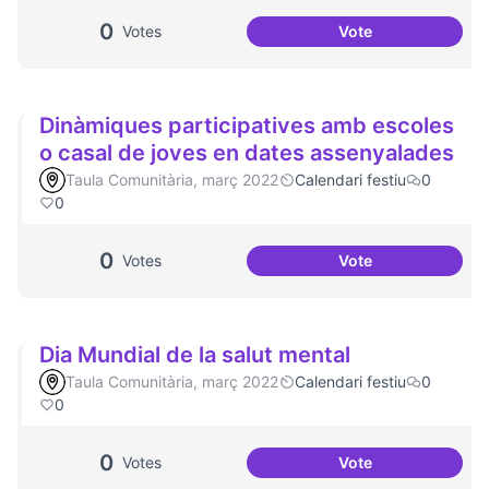
0
Votes
Vote
Plaça del Canòdr
Dinàmiques participatives amb escoles
o casal de joves en dates assenyalades
Taula Comunitària, març 2022
Calendari festiu
0
0
0
Votes
Vote
Dinàmiques partic
Dia Mundial de la salut mental
Taula Comunitària, març 2022
Calendari festiu
0
0
0
Votes
Vote
Dia Mundial de la 