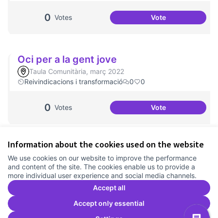
0
Votes
Vote
Processos comunit
Oci per a la gent jove
Taula Comunitària, març 2022
Reivindicacions i transformació
0
0
0
Votes
Vote
Oci per a la gent j
Information about the cookies used on the website
Terms of Service
We use cookies on our website to improve the performance
Cookie settings
and content of the site. The cookies enable us to provide a
Comunitat Canòdrom at Facebook
(External link)
Comunitat Canòdrom at Instagram
(External link)
Comunitat Canòdrom at YouTube
(External link)
English
more individual user experience and social media channels.
Triar la llengua
Elegir el idioma
Choose language
Accept all
Accept only essential