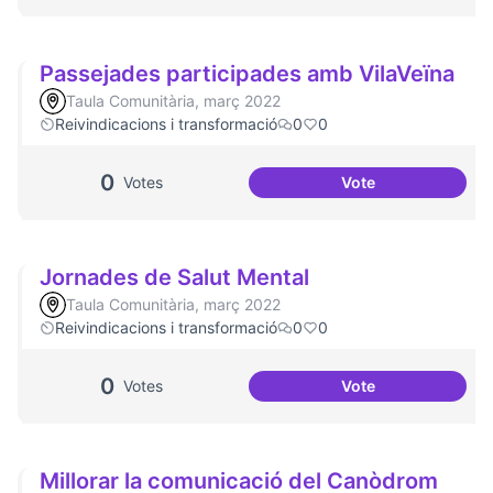
Passejades participades amb VilaVeïna
Taula Comunitària, març 2022
Reivindicacions i transformació
0
0
0
Votes
Vote
Passejades partic
Jornades de Salut Mental
Taula Comunitària, març 2022
Reivindicacions i transformació
0
0
0
Votes
Vote
Jornades de Salut
Millorar la comunicació del Canòdrom