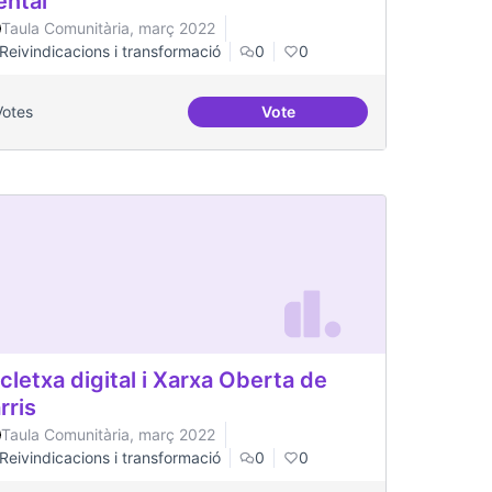
ntal
Taula Comunitària, març 2022
Reivindicacions i transformació
0
0
Votes
Vote
l Canòdrom
Processos comunitaris de sa
cletxa digital i Xarxa Oberta de
rris
Taula Comunitària, març 2022
Reivindicacions i transformació
0
0