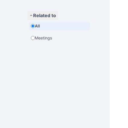
Related to
All
Meetings