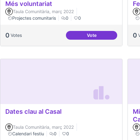
Més voluntariat
Fe
Taula Comunitària, març 2022
Projectes comunitaris
0
0
0
0
Votes
Vote
Més voluntariat
Dates clau al Casal
Mi
C
Taula Comunitària, març 2022
Calendari festiu
0
0