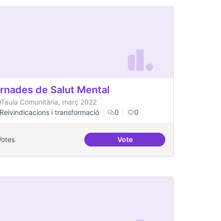
rnades de Salut Mental
Taula Comunitària, març 2022
Reivindicacions i transformació
0
0
Votes
Vote
Jornades de Salut Mental