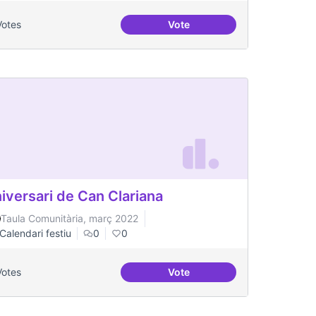
Votes
Vote
Millorar la comunicació del
iversari de Can Clariana
Taula Comunitària, març 2022
Calendari festiu
0
0
Votes
Vote
 equipment in Toronto.
Aniversari de Can Clariana