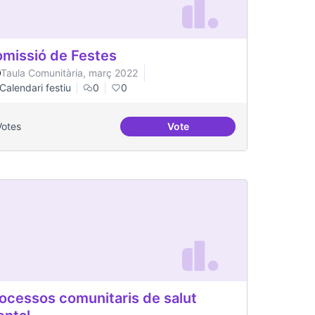
missió de Festes
Taula Comunitària, març 2022
Calendari festiu
0
0
Votes
Vote
Comissió de Festes
ocessos comunitaris de salut