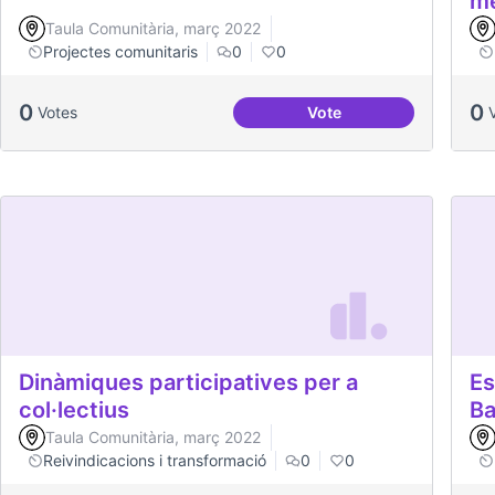
me
Taula Comunitària, març 2022
Projectes comunitaris
0
0
0
0
Votes
Vote
Projecte Memòries de
Dinàmiques participatives per a
Es
col·lectius
Ba
Taula Comunitària, març 2022
Reivindicacions i transformació
0
0