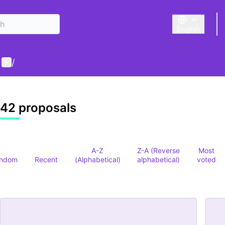
English
Triar la llengu
User menu
/
42 proposals
A-Z
Z-A (Reverse
Most
ndom
Recent
(Alphabetical)
alphabetical)
voted