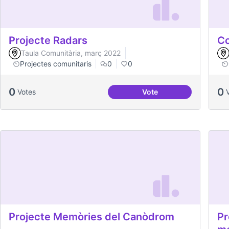
Projecte Radars
Co
Taula Comunitària, març 2022
Projectes comunitaris
0
0
0
0
Votes
Vote
Projecte Radars
Projecte Memòries del Canòdrom
Pr