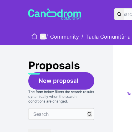
Home
Main menu
/
Community
/
Taula Comunitària
Proposals
New proposal
The form below filters the search results
Ra
dynamically when the search
conditions are changed.