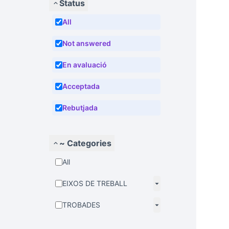
Status
All
Not answered
En avaluació
Acceptada
Rebutjada
~ Categories
All
EIXOS DE TREBALL
TROBADES