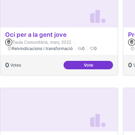
Oci per a la gent jove
Pr
Taula Comunitària, març 2022
Reivindicacions i transformació
0
0
0
0
Votes
Vote
Oci per a la gent jove