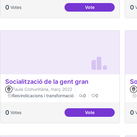
0
0
Votes
Vote
Dinàmiques participativ
Socialització de la gent gran
So
Taula Comunitària, març 2022
Reivindicacions i transformació
0
0
0
0
Votes
Vote
Socialització de la gen