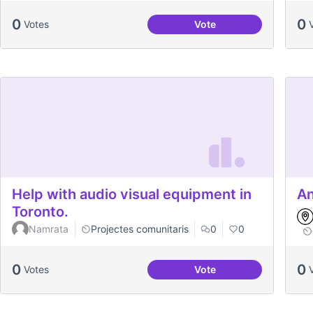
0
0
Votes
Vote
Dates clau al Casal
Help with audio visual equipment in
An
Toronto.
Namrata
Projectes comunitaris
0
0
0
0
Votes
Vote
Help with audio visual