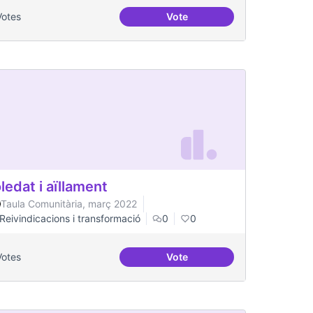
Votes
Vote
es per a col·lectius
Escletxa digital i Xarxa Obert
ledat i aïllament
Taula Comunitària, març 2022
Reivindicacions i transformació
0
0
Votes
Vote
t gran
Soledat i aïllament