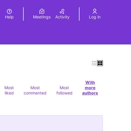
Help
Meetings
Activity
Log in
a
Elegir el idioma
Choose language
With
Most
Most
Most
more
liked
commented
followed
authors