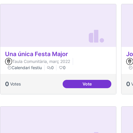
Una única Festa Major
Jo
Taula Comunitària, març 2022
Calendari festiu
0
0
0
0
Votes
Vote
Una única Festa Major