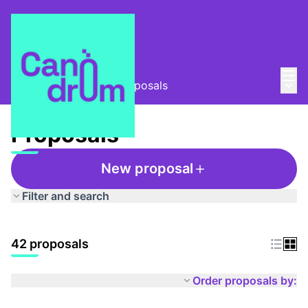
Mai
Log in
Main
Taula Comunitària
/
Proposals
Proposals
New proposal
Filter and search
42 proposals
Order proposals by: