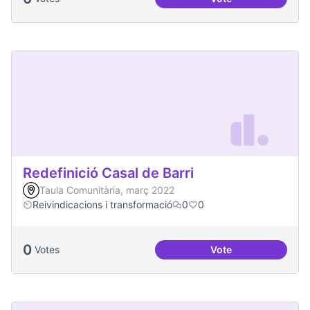
Més processos part
Redefinició Casal de Barri
Taula Comunitària, març 2022
Reivindicacions i transformació
0
0
0
Votes
Vote
Redefinició Casal d