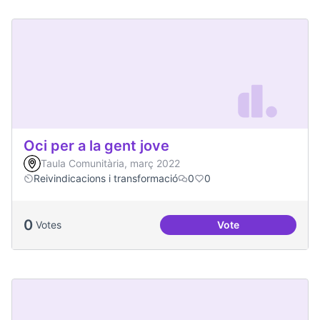
Oci per a la gent jove
Taula Comunitària, març 2022
Reivindicacions i transformació
0
0
0
Votes
Vote
Oci per a la gent jo