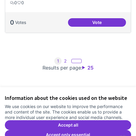
0
0
0
Votes
Vote
Treball en xarxa am
1
2
Results per page:
25
Information about the cookies used on the website
Terms of Service
We use cookies on our website to improve the performance
Cookie settings
and content of the site. The cookies enable us to provide a
Comunitat Canòdrom at Facebook
(External link)
Comunitat Canòdrom at Instagram
(External link)
Comunitat Canòdrom at YouTube
(External link)
English
more individual user experience and social media channels.
Triar la llengua
Elegir el idioma
Choose language
Accept all
Accept only essential