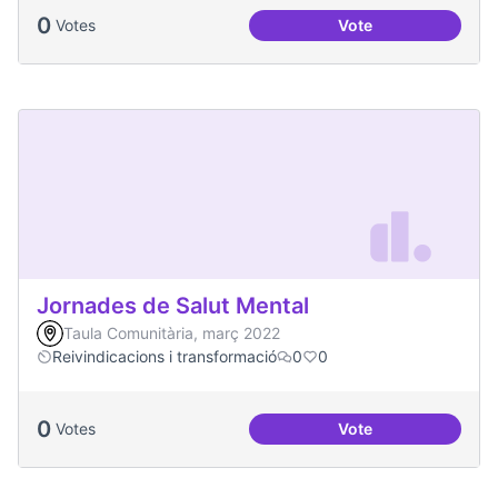
0
Votes
Vote
Una única Festa Ma
Jornades de Salut Mental
Taula Comunitària, març 2022
Reivindicacions i transformació
0
0
0
Votes
Vote
Jornades de Salut 