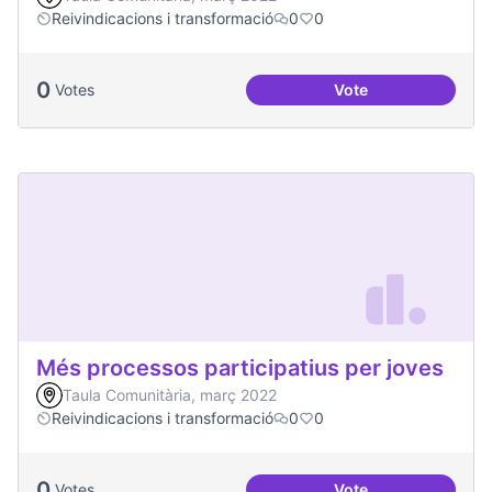
Reivindicacions i transformació
0
0
0
Votes
Vote
Emergència climàt
Més processos participatius per joves
Taula Comunitària, març 2022
Reivindicacions i transformació
0
0
0
Votes
Vote