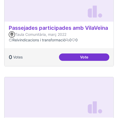
Passejades participades amb VilaVeïna
Taula Comunitària, març 2022
Reivindicacions i transformació
0
0
0
Votes
Vote
Passejades partici