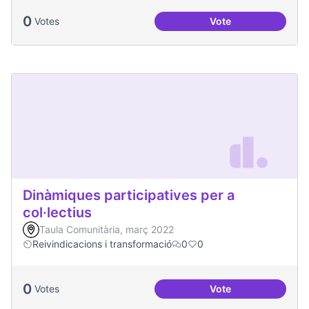
0
Votes
Vote
Processos comunita
Dinàmiques participatives per a
col·lectius
Taula Comunitària, març 2022
Reivindicacions i transformació
0
0
0
Votes
Vote
Dinàmiques particip