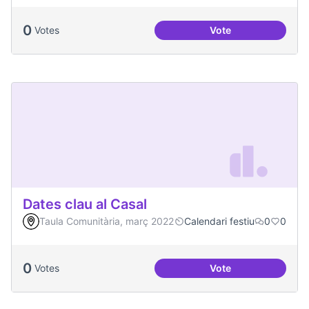
0
Votes
Vote
Festa de la Intercul
Dates clau al Casal
Taula Comunitària, març 2022
Calendari festiu
0
0
0
Votes
Vote
Dates clau al Casal