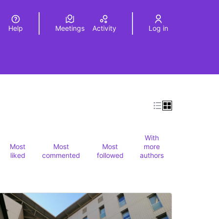
Help
Meetings
Activity
Log in
a
Elegir el idioma
Choose language
Leaflet
|
©
HERE maps
age as map points. The element can be used with a screen r
With
Most
Most
Most
more
liked
commented
followed
authors