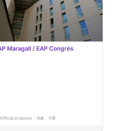
P Maragall / EAP Congrés
Official proposal
0
0