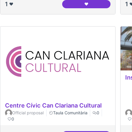
1
1
❤️
❤️
❤
Espai Jove Garcilaso
In
Centre Cívic Can Clariana Cultural
Official proposal
Taula Comunitària
0
0