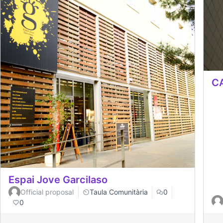
CA
Espai Jove Garcilaso
Official proposal
Taula Comunitària
0
0