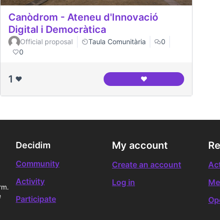
Canòdrom - Ateneu d'Innovació
Digital i Democràtica
Official proposal
Taula Comunitària
0
0
1
❤️
❤️
Canòdrom - Ateneu d'In
My account
Re
Decidim
Community
Create an account
Act
Activity
Log in
Me
rm.
e
Participate
Op