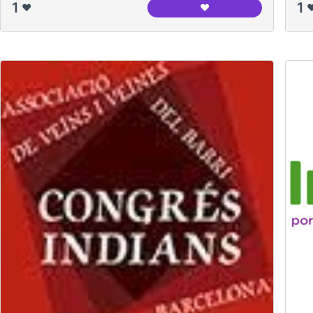
1
1
❤️
❤️
❤
Centre Cívic Can Claria