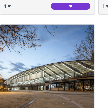
1
1
❤️
❤️
❤
Casal de Barri Congrés 