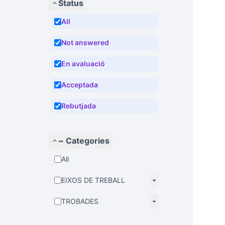
Status
All
Not answered
En avaluació
Acceptada
Rebutjada
~ Categories
All
EIXOS DE TREBALL
TROBADES