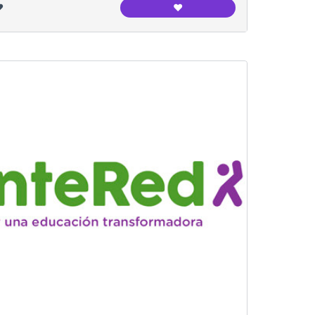
️
❤️
na Cultural
Institut l'Alzina