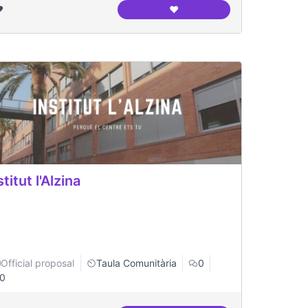
️
❤️
CAP Maragall / EAP Congrés
stitut l'Alzina
Official proposal
Taula Comunitària
0
0