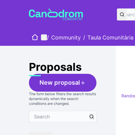
Home
Main menu
/
Community
/
Taula Comunitària
Skip
The foll
+
−
Proposals
New proposal
The form below filters the search results
Rand
dynamically when the search
conditions are changed.