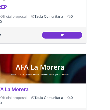
REP
Official proposal
Taula Comunitària
0
0
️
❤️
grés Indians
AREP
A La Morera
Official proposal
Taula Comunitària
0
0