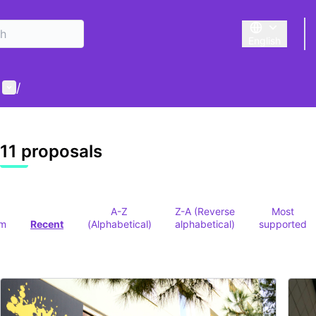
English
Triar la llengu
User menu
/
 map
owing element is a map which presents the items on this p
11 proposals
A-Z
Z-A (Reverse
Most
om
Recent
(Alphabetical)
alphabetical)
supported