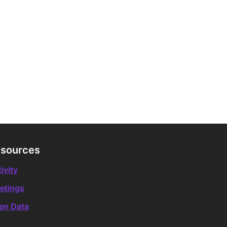
novació Digital i Democràtica
sources
ivity
etings
en Data