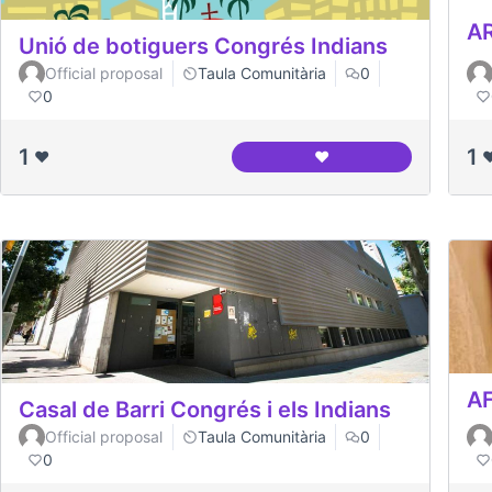
A
Unió de botiguers Congrés Indians
Official proposal
Taula Comunitària
0
0
1
1
❤️
❤️
❤
Unió de botiguers Con
AF
Casal de Barri Congrés i els Indians
Official proposal
Taula Comunitària
0
0