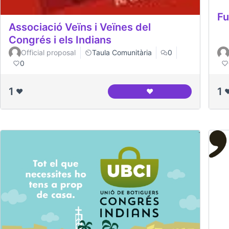
Fu
Associació Veïns i Veïnes del
Congrés i els Indians
Official proposal
Taula Comunitària
0
0
1
1
❤️
❤️
❤
Associació Veïns i Veïn