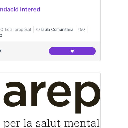
ndació Intered
Official proposal
Taula Comunitària
0
0
️
❤️
es del Congrés i els Indians
Fundació Intered