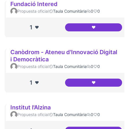
Fundació Intered
Propuesta oficial
Taula Comunitària
0
0
1
❤️
❤️
Fundació Intered
Canòdrom - Ateneu d'Innovació Digital
i Democràtica
Propuesta oficial
Taula Comunitària
0
0
1
❤️
❤️
Canòdrom - Ateneu
Institut l'Alzina
Propuesta oficial
Taula Comunitària
0
0