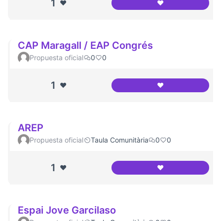
1
❤️
❤️
Institut l'Alzina
CAP Maragall / EAP Congrés
Propuesta oficial
0
0
1
❤️
❤️
CAP Maragall / E
AREP
Propuesta oficial
Taula Comunitària
0
0
1
❤️
❤️
AREP
Espai Jove Garcilaso