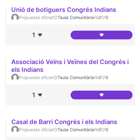
Unió de botiguers Congrés Indians
Propuesta oficial
Taula Comunitària
0
0
1
❤️
❤️
Unió de botiguers
Associació Veïns i Veïnes del Congrés i
els Indians
Propuesta oficial
Taula Comunitària
0
0
1
❤️
❤️
Associació Veïns i
Casal de Barri Congrés i els Indians
Propuesta oficial
Taula Comunitària
0
0