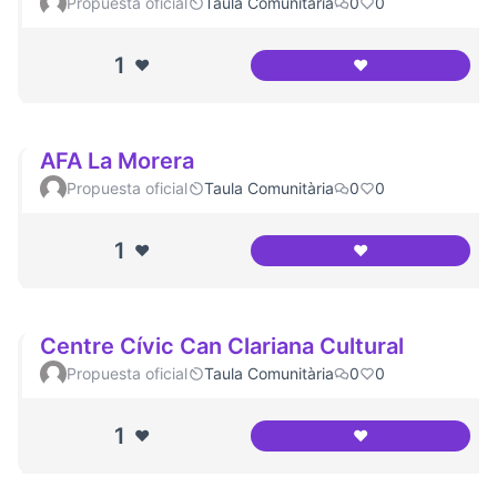
Propuesta oficial
Taula Comunitària
0
0
1
❤️
❤️
Espai Jove Garcil
AFA La Morera
Propuesta oficial
Taula Comunitària
0
0
1
❤️
❤️
AFA La Morera
Centre Cívic Can Clariana Cultural
Propuesta oficial
Taula Comunitària
0
0
1
❤️
❤️
Centre Cívic Can C