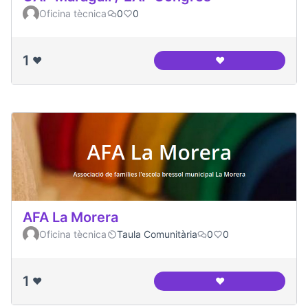
Oficina tècnica
0
0
1
❤️
❤️
CAP Maragall / EA
AFA La Morera
Oficina tècnica
Taula Comunitària
0
0
1
❤️
❤️
AFA La Morera