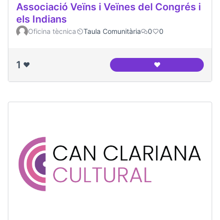
Associació Veïns i Veïnes del Congrés i
els Indians
Oficina tècnica
Taula Comunitària
0
0
1
❤️
❤️
Associació Veïns i 