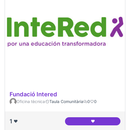
Fundació Intered
Oficina tècnica
Taula Comunitària
0
0
1
❤️
❤️
Fundació Intered