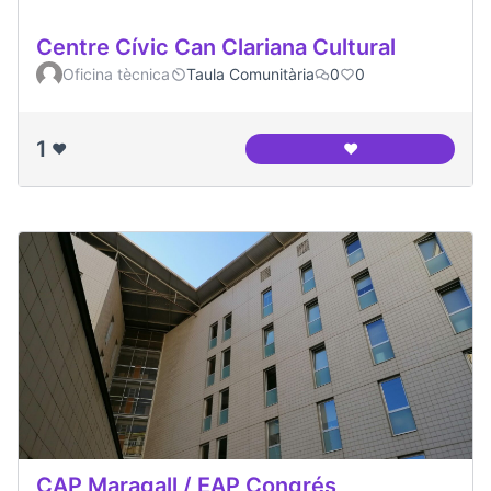
Centre Cívic Can Clariana Cultural
Oficina tècnica
Taula Comunitària
0
0
1
❤️
❤️
Centre Cívic Can Cl
CAP Maragall / EAP Congrés