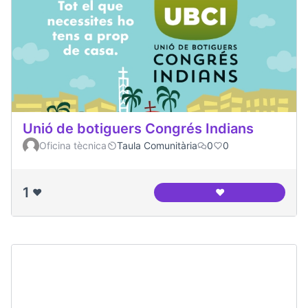
Unió de botiguers Congrés Indians
Oficina tècnica
Taula Comunitària
0
0
1
❤️
❤️
Unió de botiguers 