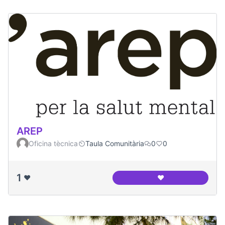
AREP
Oficina tècnica
Taula Comunitària
0
0
1
❤️
❤️
AREP