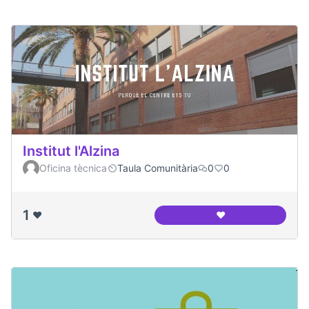
Institut l'Alzina
Oficina tècnica
Taula Comunitària
0
0
1
❤️
❤️
Institut l'Alzina