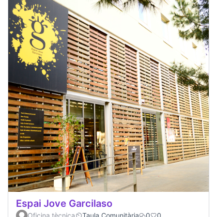
Espai Jove Garcilaso
Oficina tècnica
Taula Comunitària
0
0