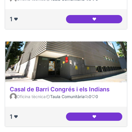
1
❤️
❤️
Espai Jove Garcila
Casal de Barri Congrés i els Indians
Oficina tècnica
Taula Comunitària
0
0
1
❤️
❤️
Casal de Barri Cong