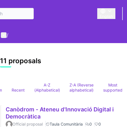
English
Triar la llengu
User menu
/
 map
owing element is a map which presents the items on this p
11 proposals
A-Z
Z-A (Reverse
Most
m
Recent
(Alphabetical)
alphabetical)
supported
Canòdrom - Ateneu d'Innovació Digital i
Democràtica
Official proposal
Taula Comunitària
0
0