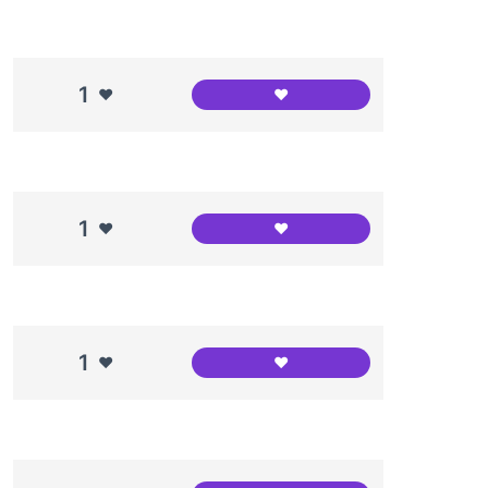
1
❤️
❤️
Fundació Intered
1
❤️
❤️
Institut l'Alzina
1
❤️
❤️
AFA La Morera