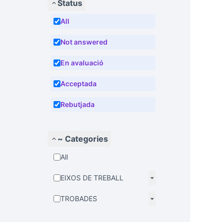
Status
All
Not answered
En avaluació
Acceptada
Rebutjada
~ Categories
All
EIXOS DE TREBALL
TROBADES