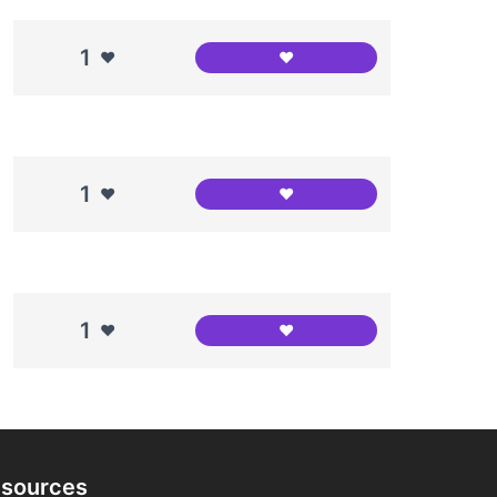
1
❤️
❤️
Centre Cívic Can Clariana Cu
1
❤️
❤️
CAP Maragall / EAP Congré
1
❤️
❤️
Espai Jove Garcilaso
sources