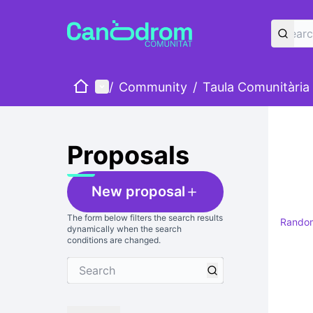
Home
Main menu
/
Community
/
Taula Comunitària
Skip
The foll
+
−
Proposals
New proposal
The form below filters the search results
Rando
dynamically when the search
conditions are changed.