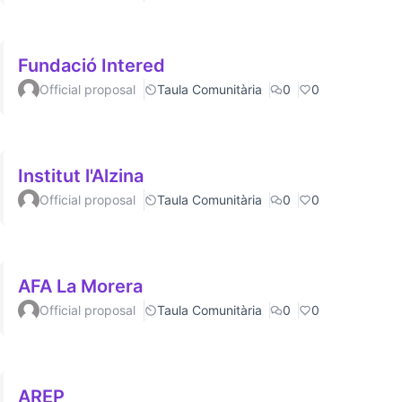
Fundació Intered
Official proposal
Taula Comunitària
0
0
Institut l'Alzina
Official proposal
Taula Comunitària
0
0
AFA La Morera
Official proposal
Taula Comunitària
0
0
AREP