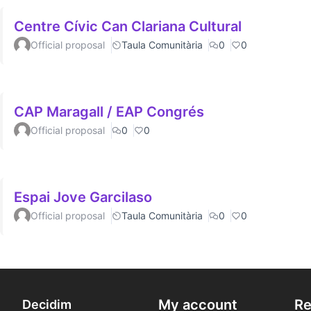
Centre Cívic Can Clariana Cultural
Official proposal
Taula Comunitària
0
0
CAP Maragall / EAP Congrés
Official proposal
0
0
Espai Jove Garcilaso
Official proposal
Taula Comunitària
0
0
My account
Re
Decidim