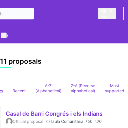
English
Triar la llengu
User menu
/
 map
owing element is a map which presents the items on this p
11 proposals
A-Z
Z-A (Reverse
Most
om
Recent
(Alphabetical)
alphabetical)
supported
Casal de Barri Congrés i els Indians
Official proposal
Taula Comunitària
0
0