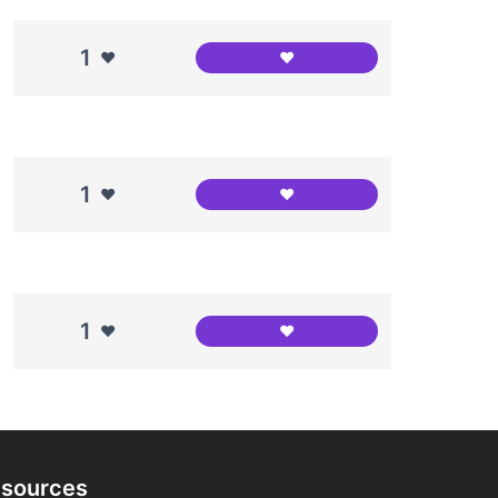
1
❤️
❤️
AFA La Morera
1
❤️
❤️
Unió de botiguers Congrés 
1
❤️
❤️
Institut l'Alzina
sources