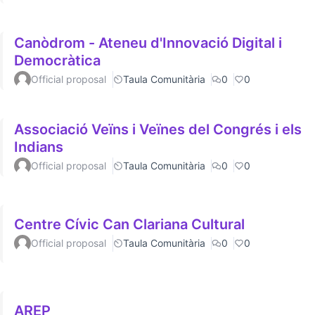
Canòdrom - Ateneu d'Innovació Digital i
Democràtica
Official proposal
Taula Comunitària
0
0
Associació Veïns i Veïnes del Congrés i els
Indians
Official proposal
Taula Comunitària
0
0
Centre Cívic Can Clariana Cultural
Official proposal
Taula Comunitària
0
0
AREP