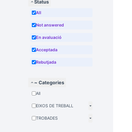
Status
All
Not answered
En avaluació
Acceptada
Rebutjada
~ Categories
All
EIXOS DE TREBALL
TROBADES