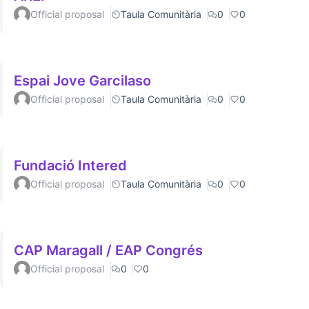
Official proposal
Taula Comunitària
0
0
Espai Jove Garcilaso
Official proposal
Taula Comunitària
0
0
Fundació Intered
Official proposal
Taula Comunitària
0
0
CAP Maragall / EAP Congrés
Official proposal
0
0