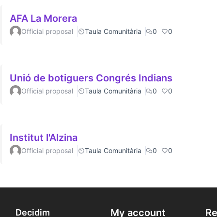
AFA La Morera
Official proposal
Taula Comunitària
0
0
Unió de botiguers Congrés Indians
Official proposal
Taula Comunitària
0
0
Institut l'Alzina
Official proposal
Taula Comunitària
0
0
My account
Re
Decidim