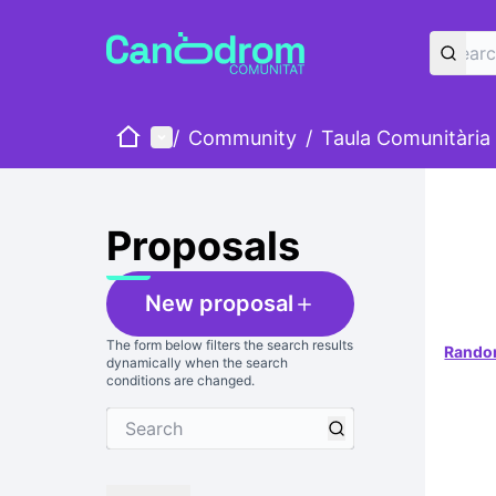
Home
Main menu
/
Community
/
Taula Comunitària
Skip
The foll
+
−
Proposals
New proposal
The form below filters the search results
Rand
dynamically when the search
conditions are changed.