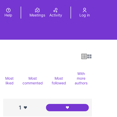
Help
Meetings
Activity
Log in
a
Elegir el idioma
Choose language
Leaflet
|
©
HERE maps
age as map points. The element can be used with a screen r
With
Most
Most
Most
more
liked
commented
followed
authors
1
❤️
❤️
Casal de Barri Congrés i els