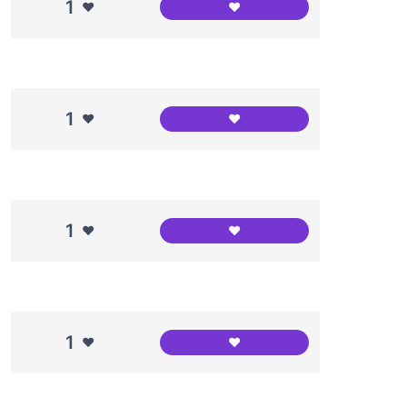
1
❤️
❤️
AREP
1
❤️
❤️
Espai Jove Garcilaso
1
❤️
❤️
Fundació Intered
1
❤️
❤️
CAP Maragall / EAP Congré