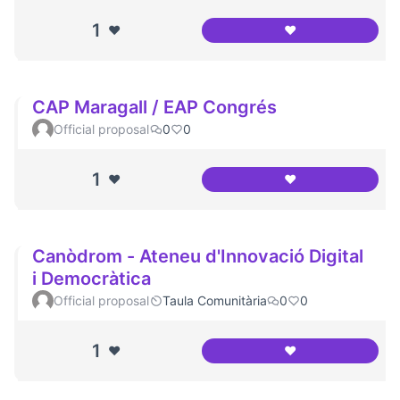
1
❤️
❤️
Casal de Barri Con
CAP Maragall / EAP Congrés
Official proposal
0
0
1
❤️
❤️
CAP Maragall / E
Canòdrom - Ateneu d'Innovació Digital
i Democràtica
Official proposal
Taula Comunitària
0
0
1
❤️
❤️
Canòdrom - Ateneu