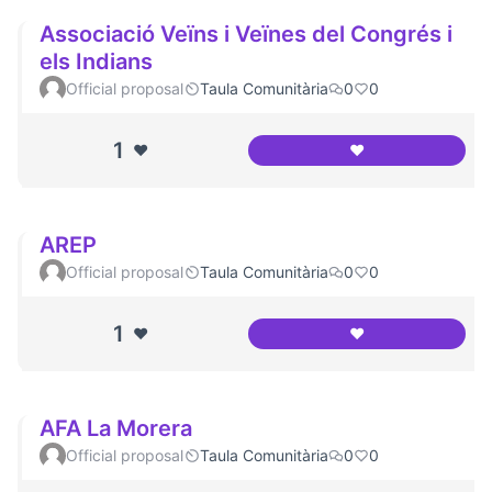
Associació Veïns i Veïnes del Congrés i
els Indians
Official proposal
Taula Comunitària
0
0
1
❤️
❤️
Associació Veïns i
AREP
Official proposal
Taula Comunitària
0
0
1
❤️
❤️
AREP
AFA La Morera
Official proposal
Taula Comunitària
0
0