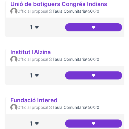
Unió de botiguers Congrés Indians
Official proposal
Taula Comunitària
0
0
1
❤️
❤️
Unió de botiguers
Institut l'Alzina
Official proposal
Taula Comunitària
0
0
1
❤️
❤️
Institut l'Alzina
Fundació Intered
Official proposal
Taula Comunitària
0
0
1
❤️
❤️
Fundació Intered