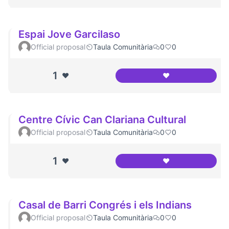
Espai Jove Garcilaso
Official proposal
Taula Comunitària
0
0
1
❤️
❤️
Espai Jove Garcil
Centre Cívic Can Clariana Cultural
Official proposal
Taula Comunitària
0
0
1
❤️
❤️
Centre Cívic Can C
Casal de Barri Congrés i els Indians
Official proposal
Taula Comunitària
0
0