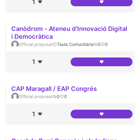
1
❤️
❤️
Associació Veïns i
Canòdrom - Ateneu d'Innovació Digital
i Democràtica
Official proposal
Taula Comunitària
0
0
1
❤️
❤️
Canòdrom - Ateneu
CAP Maragall / EAP Congrés
Official proposal
0
0
1
❤️
❤️
CAP Maragall / E