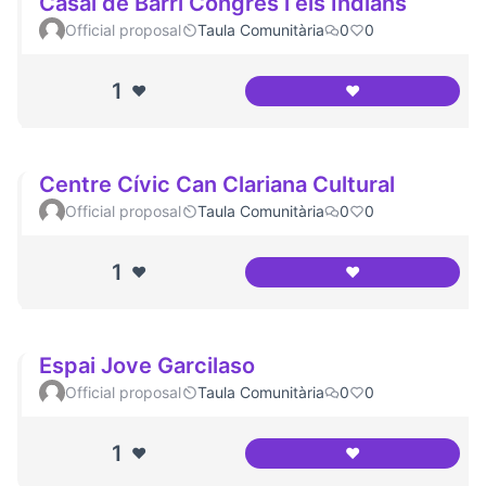
Casal de Barri Congrés i els Indians
Official proposal
Taula Comunitària
0
0
1
❤️
❤️
Casal de Barri Con
Centre Cívic Can Clariana Cultural
Official proposal
Taula Comunitària
0
0
1
❤️
❤️
Centre Cívic Can C
Espai Jove Garcilaso
Official proposal
Taula Comunitària
0
0
1
❤️
❤️
Espai Jove Garcil