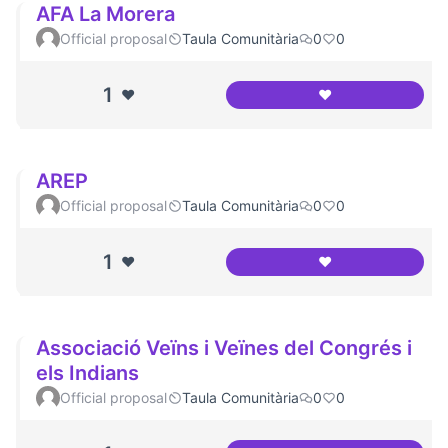
AFA La Morera
Official proposal
Taula Comunitària
0
0
1
❤️
❤️
AFA La Morera
AREP
Official proposal
Taula Comunitària
0
0
1
❤️
❤️
AREP
Associació Veïns i Veïnes del Congrés i
els Indians
Official proposal
Taula Comunitària
0
0