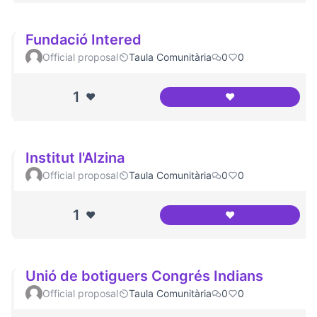
Fundació Intered
Official proposal
Taula Comunitària
0
0
1
❤️
❤️
Fundació Intered
Institut l'Alzina
Official proposal
Taula Comunitària
0
0
1
❤️
❤️
Institut l'Alzina
Unió de botiguers Congrés Indians
Official proposal
Taula Comunitària
0
0