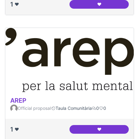
1
❤️
❤️
AFA La Morera
AREP
Official proposal
Taula Comunitària
0
0
1
❤️
❤️
AREP