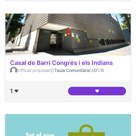
Casal de Barri Congrés i els Indians
Official proposal
Taula Comunitària
0
0
1
❤️
❤️
Casal de Barri Cong