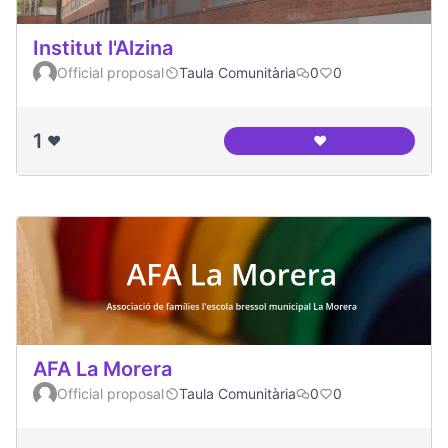
Institut l'Alzina
Official proposal
Taula Comunitària
0
0
1
❤️
❤️
Institut l'Alzina
AFA La Morera
Official proposal
Taula Comunitària
0
0