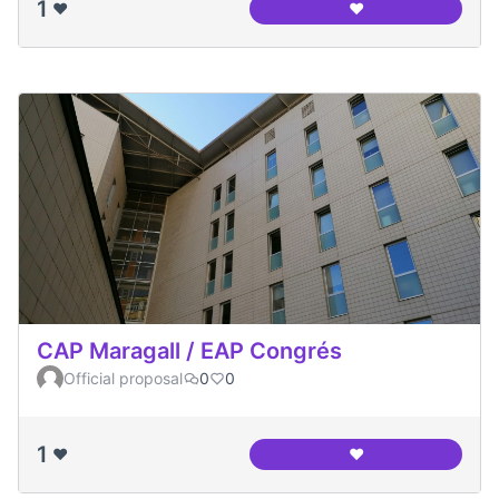
1
❤️
❤️
Centre Cívic Can Cl
CAP Maragall / EAP Congrés
Official proposal
0
0
1
❤️
❤️
CAP Maragall / EA