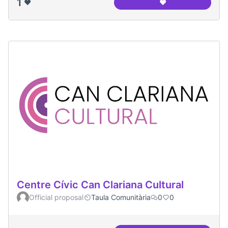
1
❤️
❤️
Associació Veïns i 
Centre Cívic Can Clariana Cultural
Official proposal
Taula Comunitària
0
0