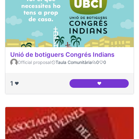
Unió de botiguers Congrés Indians
Official proposal
Taula Comunitària
0
0
1
❤️
❤️
Unió de botiguers 