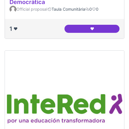
Democràtica
Official proposal
Taula Comunitària
0
0
1
❤️
❤️
Canòdrom - Ateneu 