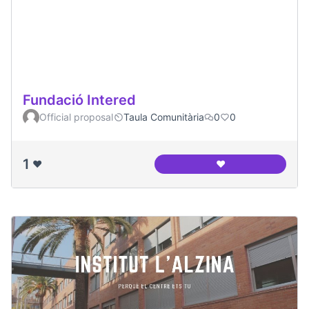
Fundació Intered
Official proposal
Taula Comunitària
0
0
1
❤️
❤️
Fundació Intered