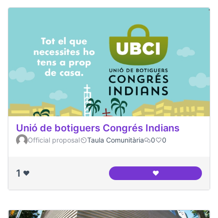
Unió de botiguers Congrés Indians
Official proposal
Taula Comunitària
0
0
1
❤️
❤️
Unió de botiguers 