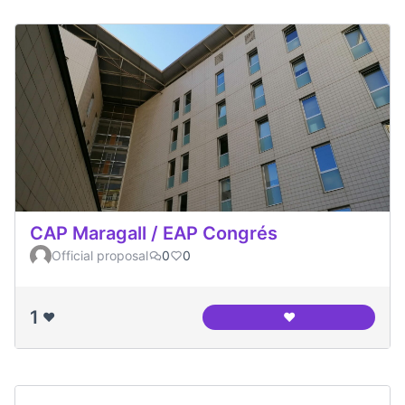
CAP Maragall / EAP Congrés
Official proposal
0
0
1
❤️
❤️
CAP Maragall / EA