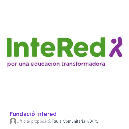
Fundació Intered
Official proposal
Taula Comunitària
0
0