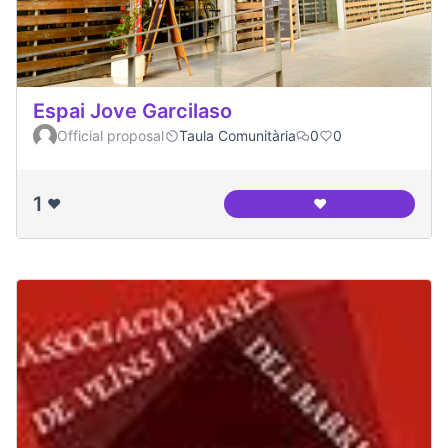
Espai Jove Garcilaso
Official proposal
Taula Comunitària
0
0
1
❤️
❤️
Espai Jove Garcila