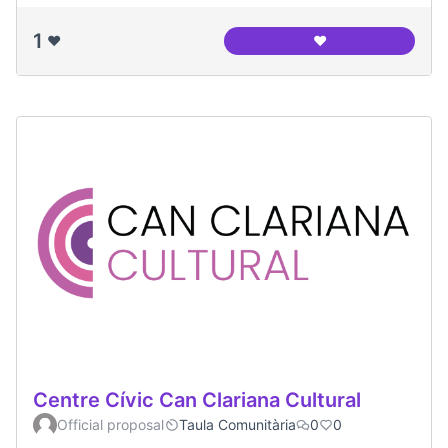
1
❤️
❤️
Fundació Intered
Centre Cívic Can Clariana Cultural
Official proposal
Taula Comunitària
0
0