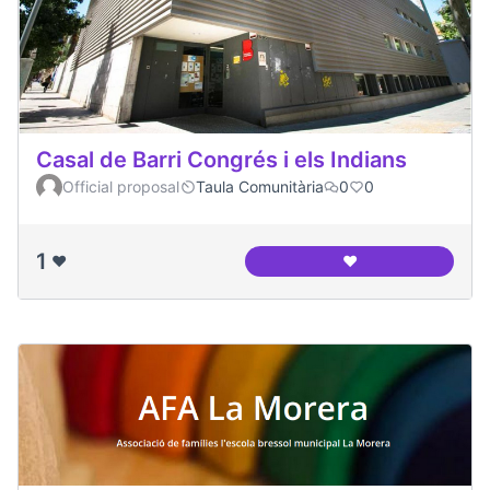
Casal de Barri Congrés i els Indians
Official proposal
Taula Comunitària
0
0
1
❤️
❤️
Casal de Barri Cong