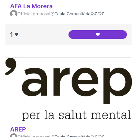
AFA La Morera
Official proposal
Taula Comunitària
0
0
1
❤️
❤️
AFA La Morera
AREP
Official proposal
Taula Comunitària
0
0