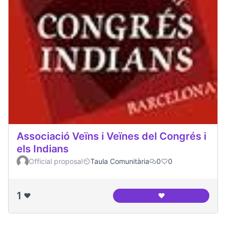
Associació Veïns i Veïnes del Congrés i
els Indians
Official proposal
Taula Comunitària
0
0
1
❤️
❤️
Associació Veïns i 