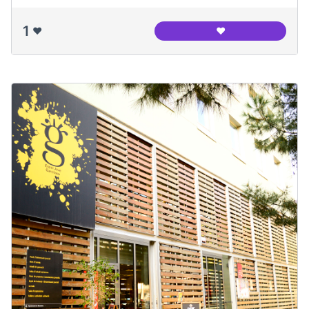
1
❤️
❤️
Centre Cívic Can Cl