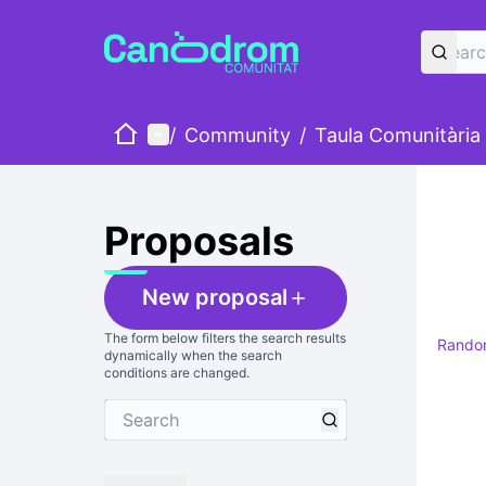
Home
Main menu
/
Community
/
Taula Comunitària
Skip
The foll
+
−
Proposals
New proposal
The form below filters the search results
Rand
dynamically when the search
conditions are changed.