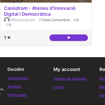
Canòdrom - Ateneu d'Innovació
Digital i Democràtica
Official proposal
Taula Comunitària
0
0
1
❤️
❤️
Canòdrom - Ateneu d'In
My account
Re
Decidim
Community
Create an account
Act
Activity
Log in
Me
rm.
e
Participate
Op