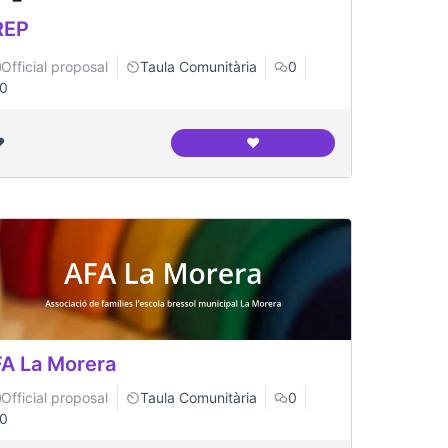
REP
Official proposal
Taula Comunitària
0
0
️
❤️
grés Indians
AREP
A La Morera
Official proposal
Taula Comunitària
0
0