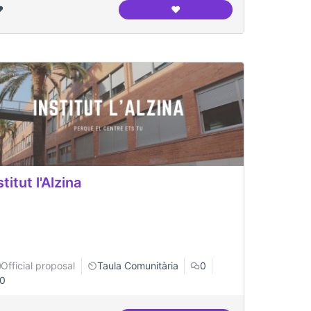
️
❤️
CAP Maragall / EAP Congrés
stitut l'Alzina
Official proposal
Taula Comunitària
0
0