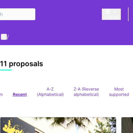
English
Triar la llengu
User menu
/
 map
owing element is a map which presents the items on this p
11 proposals
A-Z
Z-A (Reverse
Most
om
Recent
(Alphabetical)
alphabetical)
supported