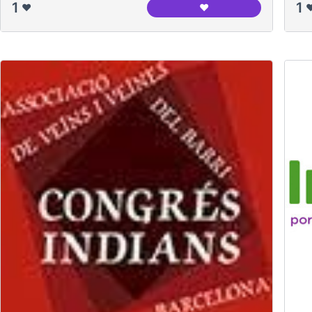
1
1
❤️
❤️
❤
Centre Cívic Can Claria