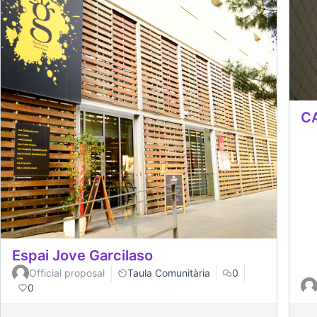
CA
Espai Jove Garcilaso
Official proposal
Taula Comunitària
0
0