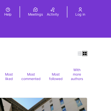
Help
Meetings
Activity
Log in
a
Elegir el idioma
Choose language
Leaflet
|
©
HERE maps
age as map points. The element can be used with a screen r
With
Most
Most
Most
more
liked
commented
followed
authors