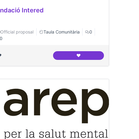
ndació Intered
Official proposal
Taula Comunitària
0
0
️
❤️
es del Congrés i els Indians
Fundació Intered