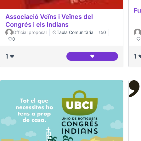
Fu
Associació Veïns i Veïnes del
Congrés i els Indians
Official proposal
Taula Comunitària
0
0
1
1
❤️
❤️
❤
Associació Veïns i Veïn