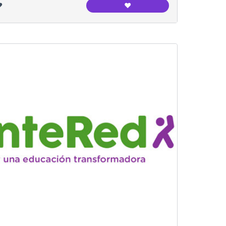
️
❤️
na Cultural
Institut l'Alzina