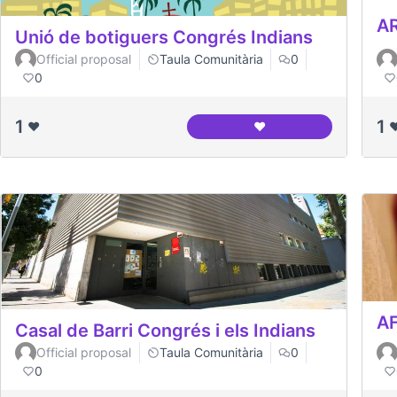
A
Unió de botiguers Congrés Indians
Official proposal
Taula Comunitària
0
0
1
1
❤️
❤️
❤
Unió de botiguers Con
AF
Casal de Barri Congrés i els Indians
Official proposal
Taula Comunitària
0
0