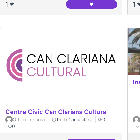
1
1
❤️
❤️
❤
Espai Jove Garcilaso
In
Centre Cívic Can Clariana Cultural
Official proposal
Taula Comunitària
0
0