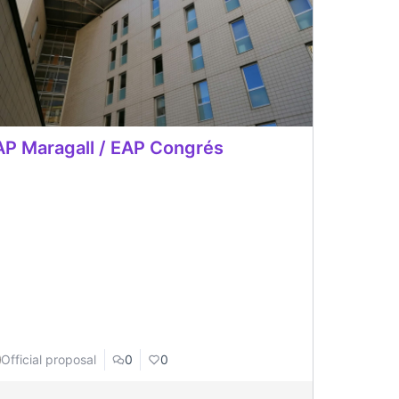
P Maragall / EAP Congrés
Official proposal
0
0