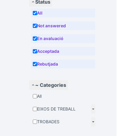
Status
All
Not answered
En avaluació
Acceptada
Rebutjada
~ Categories
All
EIXOS DE TREBALL
TROBADES