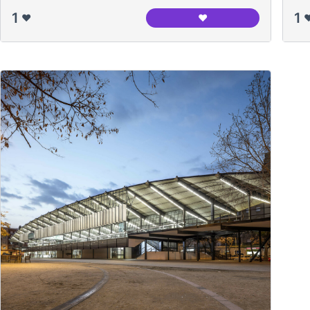
1
1
❤️
❤️
❤
Casal de Barri Congrés 