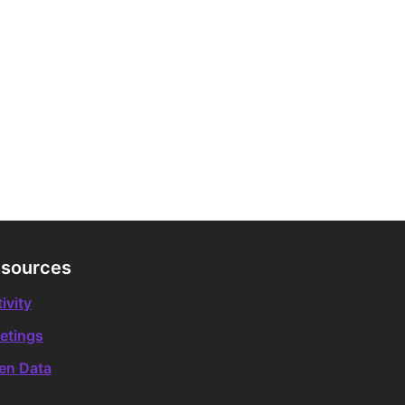
novació Digital i Democràtica
sources
ivity
etings
en Data