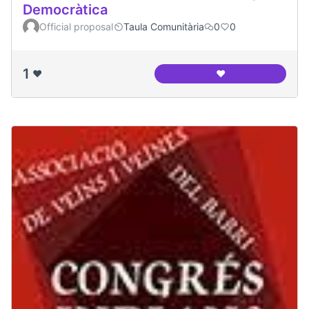
Democràtica
Official proposal
Taula Comunitària
0
0
1
❤️
❤️
Canòdrom - Ateneu 