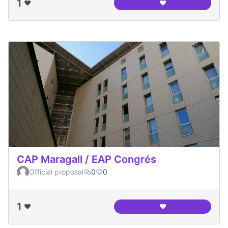
1
❤️
❤️
Casal de Barri Cong
CAP Maragall / EAP Congrés
Official proposal
0
0
1
❤️
❤️
CAP Maragall / EA