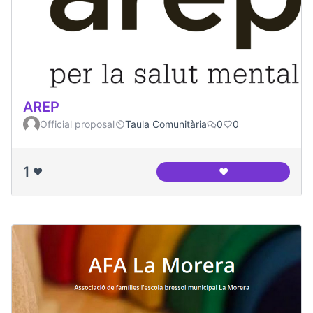
AREP
Official proposal
Taula Comunitària
0
0
1
❤️
❤️
AREP