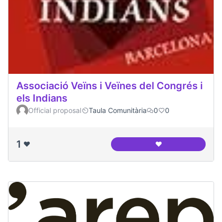
Associació Veïns i Veïnes del Congrés i
els Indians
Official proposal
Taula Comunitària
0
0
1
❤️
❤️
Associació Veïns i 