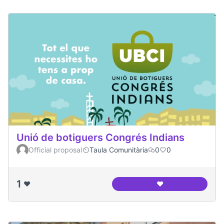
Unió de botiguers Congrés Indians
Official proposal
Taula Comunitària
0
0
1
❤️
❤️
Unió de botiguers 