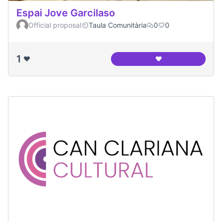
Espai Jove Garcilaso
Official proposal
Taula Comunitària
0
0
1
❤️
❤️
Espai Jove Garcila