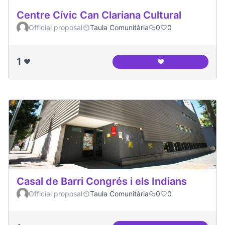
Centre Cívic Can Clariana Cultural
Official proposal
Taula Comunitària
0
0
1
❤️
❤️
Centre Cívic Can Cl
Casal de Barri Congrés i els Indians
Official proposal
Taula Comunitària
0
0