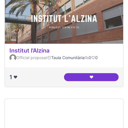
Institut l'Alzina
Official proposal
Taula Comunitària
0
0
1
❤️
❤️
Institut l'Alzina