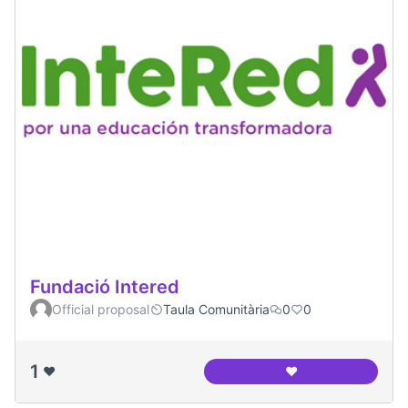
Fundació Intered
Official proposal
Taula Comunitària
0
0
1
❤️
❤️
Fundació Intered