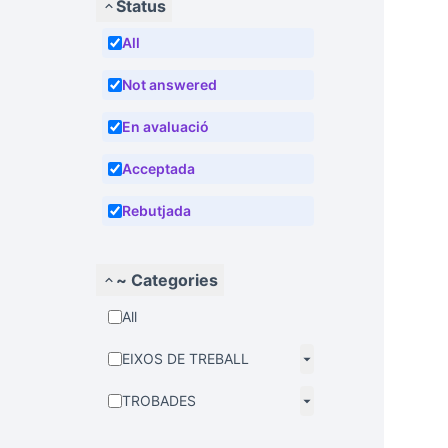
Status
All
Not answered
En avaluació
Acceptada
Rebutjada
~ Categories
All
EIXOS DE TREBALL
TROBADES