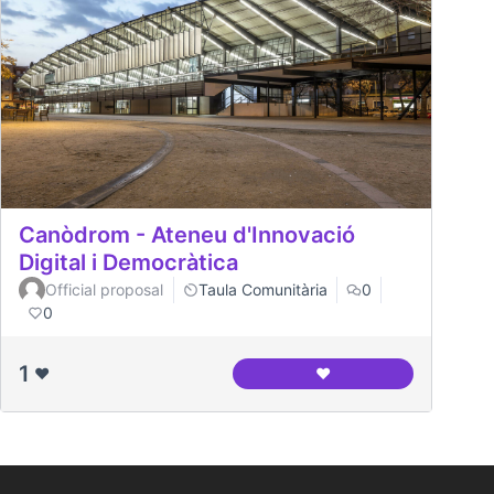
Canòdrom - Ateneu d'Innovació
Digital i Democràtica
Official proposal
Taula Comunitària
0
0
1
❤️
❤️
Canòdrom - Ateneu d'In