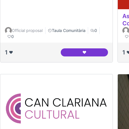
As
Co
Official proposal
Taula Comunitària
0
0
1
1
❤️
❤️
❤
Casal de Barri Congrés 