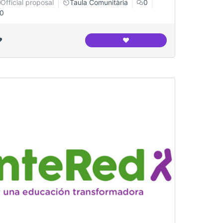
Official proposal
Taula Comunitària
0
0
️
❤️
Institut l'Alzina