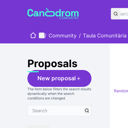
Home
Main menu
/
Community
/
Taula Comunitària
Skip
The foll
+
−
Proposals
New proposal
The form below filters the search results
Rando
dynamically when the search
conditions are changed.