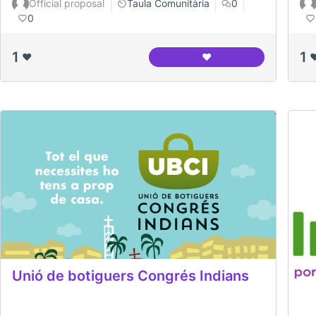
Official proposal
Taula Comunitària
0
0
1
1
❤️
❤️
❤
AFA La Morera
Unió de botiguers Congrés Indians