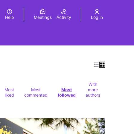
Help
Meetings
Activity
Log in
a
Elegir el idioma
Choose language
Leaflet
|
©
HERE maps
age as map points. The element can be used with a screen r
With
Most
Most
Most
more
liked
commented
followed
authors