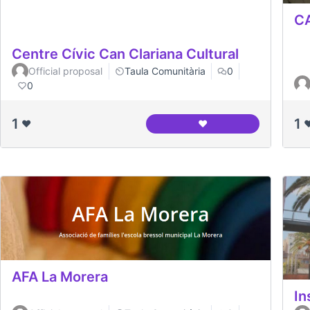
CA
Centre Cívic Can Clariana Cultural
Official proposal
Taula Comunitària
0
0
1
1
❤️
❤️
❤
Centre Cívic Can Claria
AFA La Morera
In