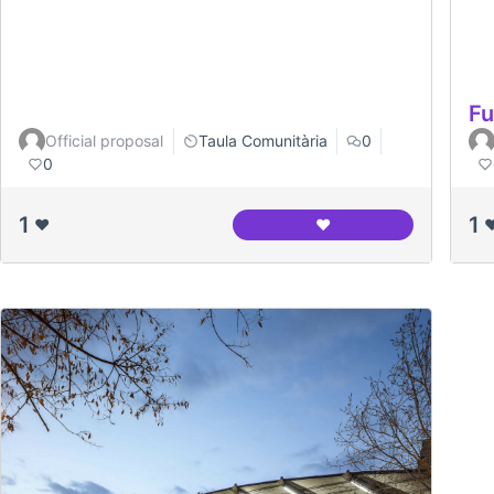
Fu
Official proposal
Taula Comunitària
0
0
1
1
❤️
❤️
❤
Unió de botiguers Con