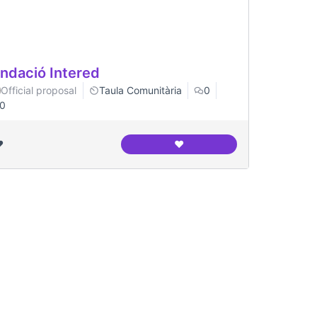
ndació Intered
Official proposal
Taula Comunitària
0
0
️
❤️
grés Indians
Fundació Intered