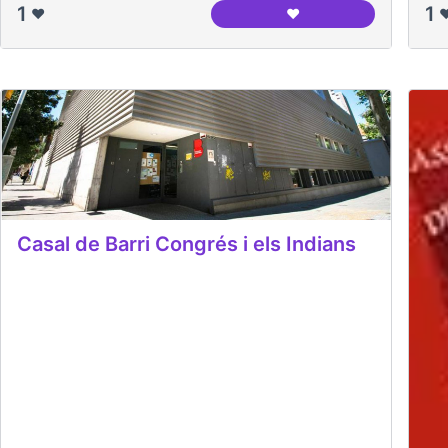
1
1
❤️
❤️
❤
AREP
Casal de Barri Congrés i els Indians