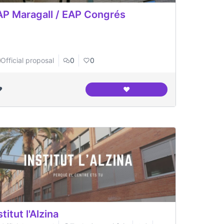
P Maragall / EAP Congrés
Official proposal
0
0
️
❤️
na Cultural
CAP Maragall / EAP Congrés
stitut l'Alzina