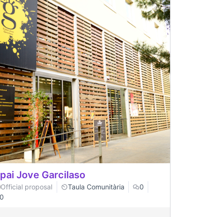
pai Jove Garcilaso
Official proposal
Taula Comunitària
0
0