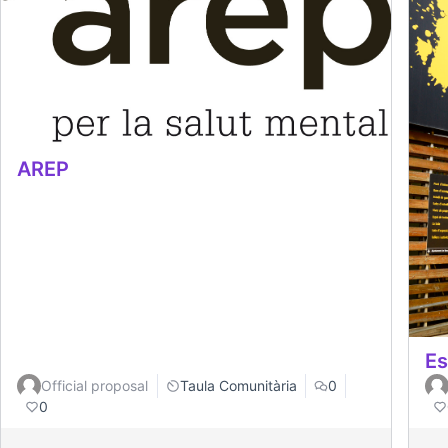
AREP
Es
Official proposal
Taula Comunitària
0
0