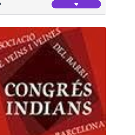
️
❤️
Espai Jove Garcilaso