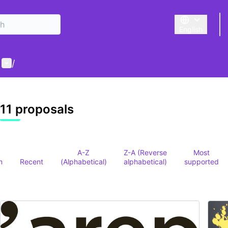
English
Triar la llengu
User menu
/
 map
owing element is a map which presents the items on this p
11 proposals
A-Z
Z-A (Reverse
Most
m
Recent
(Alphabetical)
alphabetical)
supported