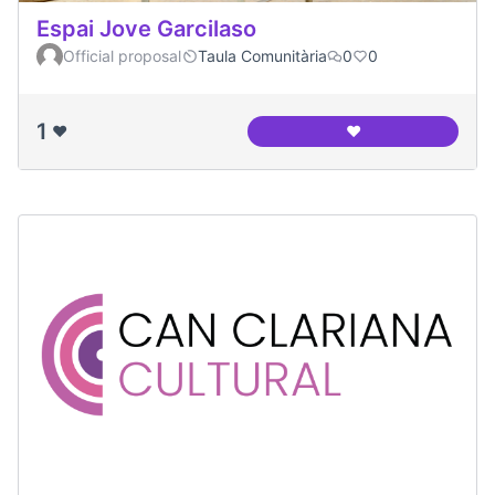
Espai Jove Garcilaso
Official proposal
Taula Comunitària
0
0
1
❤️
❤️
Espai Jove Garcila