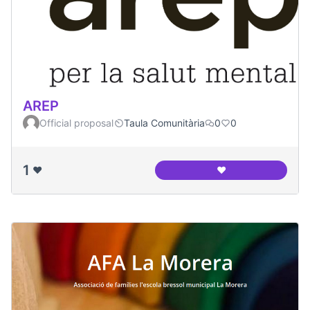
AREP
Official proposal
Taula Comunitària
0
0
1
❤️
❤️
AREP