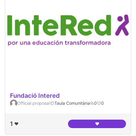
Fundació Intered
Official proposal
Taula Comunitària
0
0
1
❤️
❤️
Fundació Intered