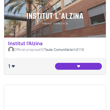
Institut l'Alzina
Official proposal
Taula Comunitària
0
0
1
❤️
❤️
Institut l'Alzina