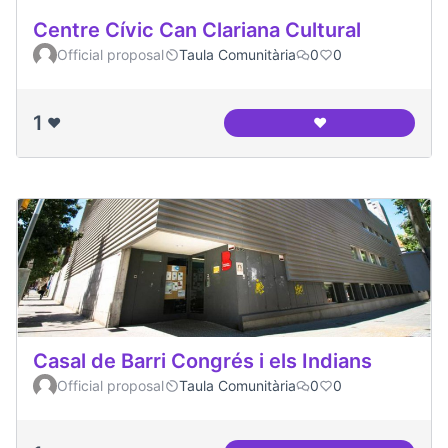
Centre Cívic Can Clariana Cultural
Official proposal
Taula Comunitària
0
0
1
❤️
❤️
Centre Cívic Can Cl
Casal de Barri Congrés i els Indians
Official proposal
Taula Comunitària
0
0