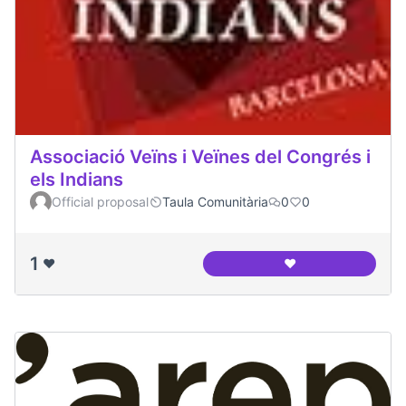
Associació Veïns i Veïnes del Congrés i
els Indians
Official proposal
Taula Comunitària
0
0
1
❤️
❤️
Associació Veïns i 