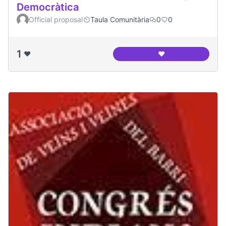
Democràtica
Official proposal
Taula Comunitària
0
0
1
❤️
❤️
Canòdrom - Ateneu 