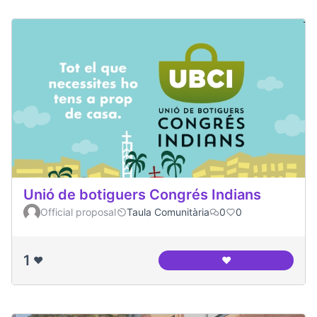
Unió de botiguers Congrés Indians
Official proposal
Taula Comunitària
0
0
1
❤️
❤️
Unió de botiguers 