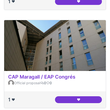
1
❤️
❤️
Casal de Barri Cong
CAP Maragall / EAP Congrés
Official proposal
0
0
1
❤️
❤️
CAP Maragall / EA