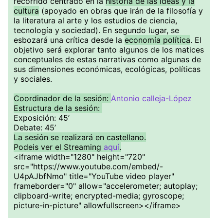
recorrido centrado en la
historia de las ideas y la
cultura
(apoyado en obras que irán de la filosofía y
la literatura al arte y los estudios de ciencia,
tecnología y sociedad). En segundo lugar, se
esbozará una crítica desde la
economía política
. El
objetivo será explorar tanto algunos de los matices
conceptuales de estas narrativas como algunas de
sus dimensiones económicas, ecológicas, políticas
y sociales.
Coordinador de la sesión:
Antonio calleja-López
Estructura de la sesión:
Exposición: 45’
Debate: 45’
La sesión se real izará en castellano.
Podeis ver el Streaming
aquí
.
<iframe width="1280" height="720"
src="https://www.youtube.com/embed/-
U4pAJbfNmo" title="YouTube video player"
frameborder="0" allow="accelerometer; autoplay;
clipboard-write; encrypted-media; gyroscope;
picture-in-picture" allowfullscreen></iframe>