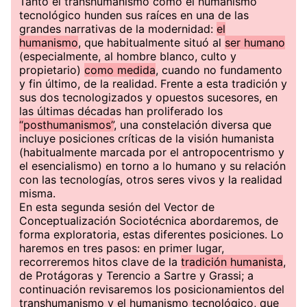
Tanto el transhumanismo como el humanismo
tecnológico hunden sus raíces en una de las
grandes narrativas de la modernidad:
el
humanismo
, que habitualmente situó al
ser humano
(especialmente, al hombre blanco, culto y
propietario)
como medida
, cuando no fundamento
y fin último, de la realidad. Frente a esta tradición y
sus dos tecnologizados y opuestos sucesores, en
las últimas décadas han proliferado los
“posthumanismos”
, una constelación diversa que
incluye posiciones críticas de la visión humanista
(habitualmente marcada por el antropocentrismo y
el esencialismo) en torno a lo humano y su relación
con las tecnologías, otros seres vivos y la realidad
misma.
En esta segunda sesión del Vector de
Conceptualización Sociotécnica abordaremos, de
forma exploratoria, estas diferentes posiciones. Lo
haremos en tres pasos: en primer lugar,
recorreremos hitos clave de la
tradición humanista
,
de Protágoras y Terencio a Sartre y Grassi; a
continuación revisaremos los posicionamientos del
transhumanismo y el humanismo tecnológico, que