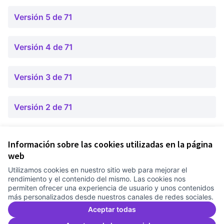
Versión 5 de 71
Versión 4 de 71
Versión 3 de 71
Versión 2 de 71
Versión 1 de 71
Información sobre las cookies utilizadas en la página
web
Utilizamos cookies en nuestro sitio web para mejorar el
Términos y condiciones de uso
rendimiento y el contenido del mismo. Las cookies nos
Configuración de cookies
permiten ofrecer una experiencia de usuario y unos contenidos
Comunitat Canòdrom en Facebook
(Link extern)
Comunitat Canòdrom en Instagram
(Link extern)
Comunitat Canòdrom en YouTube
(Link extern)
Castellano
más personalizados desde nuestros canales de redes sociales.
Triar la llengua
Elegir el idioma
Choose language
Aceptar todas