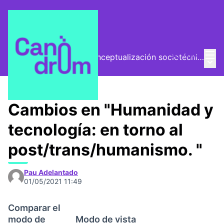
Menú
Entra
El Vector (vector de conceptualización sociotécnica)
Menú 
/
Encuentros
Cambios en "Humanidad y
tecnología: en torno al
post/trans/humanismo. "
Pau Adelantado
01/05/2021 11:49
Comparar el
modo de
Modo de vista