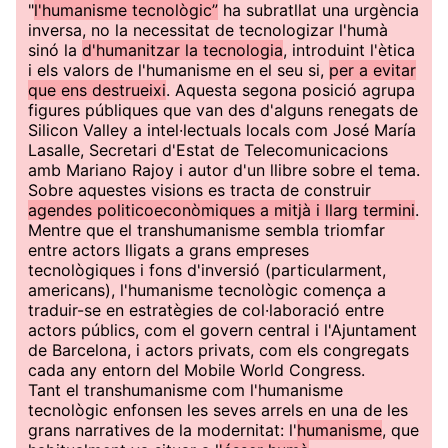
"
l'humanisme tecnològic”
ha subratllat una urgència
inversa, no la necessitat de tecnologizar l'humà
sinó la
d'humanitzar la tecnologia
, introduint l'ètica
i els valors de l'humanisme en el seu si,
per a evitar
que ens destrueixi
. Aquesta segona posició agrupa
figures públiques que van des d'alguns renegats de
Silicon Valley a intel·lectuals locals com José María
Lasalle, Secretari d'Estat de Telecomunicacions
amb Mariano Rajoy i autor d'un llibre sobre el tema.
Sobre aquestes visions es tracta de construir
agendes politicoeconòmiques a mitjà i llarg termini
.
Mentre que el transhumanisme sembla triomfar
entre actors lligats a grans empreses
tecnològiques i fons d'inversió (particularment,
americans), l'humanisme tecnològic comença a
traduir-se en estratègies de col·laboració entre
actors públics, com el govern central i l'Ajuntament
de Barcelona, i actors privats, com els congregats
cada any entorn del Mobile World Congress.
Tant el transhumanisme com l'humanisme
tecnològic enfonsen les seves arrels en una de les
grans narratives de la modernitat: l'
humanisme
, que