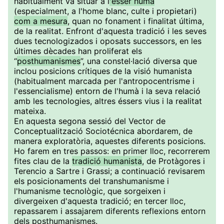
habitualment va situar a l
'ésser humà
(especialment, a l'home blanc, culte i propietari)
com a mesura
, quan no fonament i finalitat última,
de la realitat. Enfront d'aquesta tradició i les seves
dues tecnologizados i oposats successors, en les
últimes dècades han proliferat els
“
posthumanismes
”, una constel·lació diversa que
inclou posicions crítiques de la visió humanista
(habitualment marcada per l'antropocentrisme i
l'essencialisme) entorn de l'humà i la seva relació
amb les tecnologies, altres éssers vius i la realitat
mateixa.
En aquesta segona sessió del Vector de
Conceptualització Sociotécnica abordarem, de
manera exploratòria, aquestes diferents posicions.
Ho farem en tres passos: en primer lloc, recorrerem
fites clau de la
tradició humanista
, de Protàgores i
Terencio a Sartre i Grassi; a continuació revisarem
els posicionaments del transhumanisme i
l'humanisme tecnològic, que sorgeixen i
divergeixen d'aquesta tradició; en tercer lloc,
repassarem i assajarem diferents reflexions entorn
dels posthumanismes.