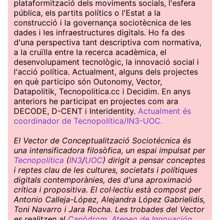
plataformització dels moviments socials, l'esfera
pública, els partits polítics o l'Estat a la
construcció i la governança sociotècnica de les
dades i les infraestructures digitals. Ho fa des
d'una perspectiva tant descriptiva com normativa,
a la cruïlla entre la recerca acadèmica, el
desenvolupament tecnològic, la innovació social i
l'acció política. Actualment, alguns dels projectes
en què participo són Outonomy, Vector,
Datapolitik, Tecnopolitica.cc i Decidim. En anys
anteriors he participat en projectes com ara
DECODE, D-CENT i Interidentity.
Actualment és
coordinador de Tecnopolítica/IN3-UOC.
El Vector de Conceptualització Sociotécnica és
una intensificadora filosòfica, un espai impulsat per
Tecnopolítica
(
IN3
/
UOC
) dirigit a pensar conceptes
i reptes clau de les cultures, societats i polítiques
digitals contemporànies, des d'una aproximació
crítica i propositiva. El col·lectiu està compost per
Antonio Calleja-López, Alejandra López Gabrielidis,
Toni Navarro i Jara Rocha. Les trobades del Vector
es realitzen al
Canòdrom. Ateneo de Innovación