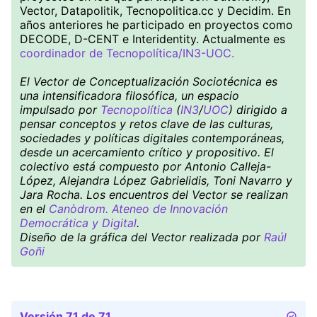
Vector, Datapolitik, Tecnopolitica.cc y Decidim. En
años anteriores he participado en proyectos como
DECODE, D-CENT e Interidentity. Actualmente es
coordinador de Tecnopolítica/IN3-UOC.
El Vector de Conceptualización Sociotécnica es
una intensificadora filosófica, un espacio
impulsado por
Tecnopolítica
(
IN3
/
UOC
) dirigido a
pensar conceptos y retos clave de las culturas,
sociedades y políticas digitales contemporáneas,
desde un acercamiento crítico y propositivo. El
colectivo está compuesto por Antonio Calleja-
López, Alejandra López Gabrielidis, Toni Navarro y
Jara Rocha. Los encuentros del Vector se realizan
en el
Canòdrom. Ateneo de Innovación
Democrática y Digital
.
Diseño de la gráfica del Vector realizada por
Raúl
Goñi
Versión 71 de 71