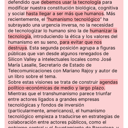
defendido que
debemos usar la tecnología
para
modificar nuestra constitución biológica, cognitiva
y social
hasta llegar a ser más que humanos
. Más
recientemente, el
“humanismo tecnológico
” ha
subrayado una urgencia inversa, no la necesidad
de tecnologizar lo humano sino la de
humanizar la
tecnología
, introduciendo la ética y los valores del
humanismo en su seno,
para evitar que nos
destruya
. Esta segunda posición agrupa a figuras
públicas que van desde algunos renegados de
Silicon Valley a intelectuales locales como José
María Lasalle, Secretario de Estado de
Telecomunicaciones con Mariano Rajoy y autor de
un libro sobre el tema.
Sobre estas visiones se trata de construir
agendas
político-económicas de medio y largo plazo.
Mientras que el transhumanismo parece triunfar
entre actores ligados a grandes empresas
tecnológicas y fondos de inversión
(particularmente, americanos), el humanismo
tecnológico empieza a traducirse en estrategias de
colaboración entre actores públicos, como el
gobierno central y el Ayuntamiento de Barcelona, y