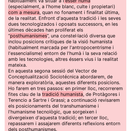
habitualment va situar a l
'ésser humà
(especialment, a l'home blanc, culte i propietari)
com a mesura
, quan no fonament i finalitat última,
de la realitat. Enfront d'aquesta tradició i les seves
dues tecnologizados i oposats successors, en les
últimes dècades han proliferat els
“
posthumanismes
”, una constel·lació diversa que
inclou posicions crítiques de la visió humanista
(habitualment marcada per l'antropocentrisme i
l'essencialisme) entorn de l'humà i la seva relació
amb les tecnologies, altres éssers vius i la realitat
mateixa.
En aquesta segona sessió del Vector de
Conceptualització Sociotécnica abordarem, de
manera exploratòria, aquestes diferents posicions.
Ho farem en tres passos: en primer lloc, recorrerem
fites clau de la
tradició humanista
, de Protàgores i
Terencio a Sartre i Grassi; a continuació revisarem
els posicionaments del transhumanisme i
l'humanisme tecnològic, que sorgeixen i
divergeixen d'aquesta tradició; en tercer lloc,
repassarem i assajarem diferents reflexions entorn
dels posthumanismes.