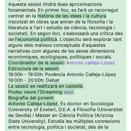
Aquesta sessió tindrà dues aproximacions
fonamentals. En primer lloc, es farà un recorregut
centrat en la
història de les idees i la cultura
(recolzat en obres que aniran de la filosofia i la
literatura a l'art i estudis de ciència, tecnologia i
societat). En segon lloc, s'esbossarà una crítica des
de
l'economia política
. L'objectiu serà explorar tant
alguns dels matisos conceptuals d'aquestes
narratives com algunes de les seves dimensions
econòmiques, ecològiques, polítiques i socials.
Coordinador de la sessió:
Antonio calleja-López
Estructura de la sessió:
18:00h - 19:00h: Ponència Antonio Calleja-López
19:00h - 20:00h: Debat
La sessió es realitzarà en castellà.
Podeu veure l'Streaming
aquí
.
Biografia del ponent:
Antonio Calleja-López.
És doctor en Sociologia
(University of Exeter), D.E.A. a Filosofia (Universitat
de Sevilla) i Màster en Ciència Política (Arizona
State University). Estudia les múltiples connexions
entre tecnologia, política i societat, des de la