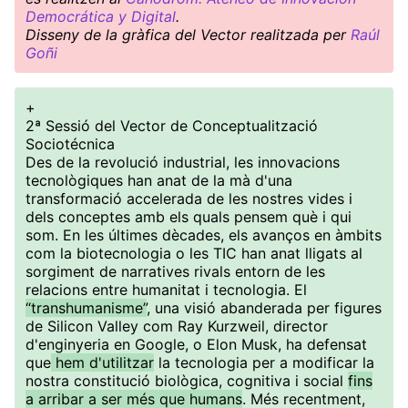
Democrática y Digital
.
Disseny de la gràfica del Vector realitzada per
Raúl
Goñi
+
2ª Sessió del Vector de Conceptualització
Sociotécnica
Des de la revolució industrial, les innovacions
tecnològiques han anat de la mà d'una
transformació accelerada de les nostres vides i
dels conceptes amb els quals pensem què i qui
som. En les últimes dècades, els avanços en àmbits
com la biotecnologia o les TIC han anat lligats al
sorgiment de narratives rivals entorn de les
relacions entre humanitat i tecnologia. El
“transhumanisme”
, una visió abanderada per figures
de Silicon Valley com Ray Kurzweil, director
d'enginyeria en Google, o Elon Musk, ha defensat
que
hem d'utilitzar
la tecnologia per a modificar la
nostra constitució biològica, cognitiva i social
fins
a arribar a ser més que humans
. Més recentment,