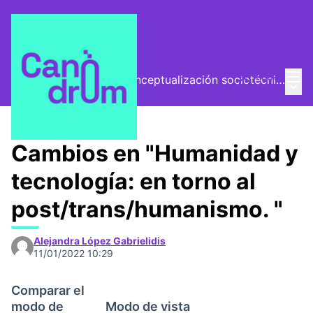
Menú
Entra
El Vector (vector de conceptualización sociotécnica)
Menú 
/
Encuentros
Cambios en "Humanidad y
tecnología: en torno al
post/trans/humanismo. "
Alejandra López Gabrielidis
11/01/2022 10:29
Comparar el
modo de
Modo de vista