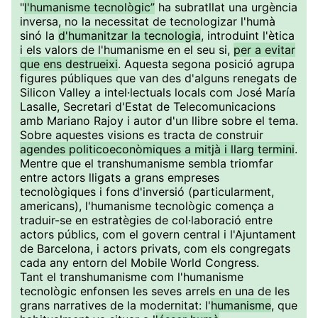
"
l'humanisme tecnològic”
ha subratllat una urgència
inversa, no la necessitat de tecnologizar l'humà
sinó la
d'humanitzar la tecnologia
, introduint l'ètica
i els valors de l'humanisme en el seu si,
per a evitar
que ens destrueixi
. Aquesta segona posició agrupa
figures públiques que van des d'alguns renegats de
Silicon Valley a intel·lectuals locals com José María
Lasalle, Secretari d'Estat de Telecomunicacions
amb Mariano Rajoy i autor d'un llibre sobre el tema.
Sobre aquestes visions es tracta de construir
agendes politicoeconòmiques a mitjà i llarg termini
.
Mentre que el transhumanisme sembla triomfar
entre actors lligats a grans empreses
tecnològiques i fons d'inversió (particularment,
americans), l'humanisme tecnològic comença a
traduir-se en estratègies de col·laboració entre
actors públics, com el govern central i l'Ajuntament
de Barcelona, i actors privats, com els congregats
cada any entorn del Mobile World Congress.
Tant el transhumanisme com l'humanisme
tecnològic enfonsen les seves arrels en una de les
grans narratives de la modernitat: l'
humanisme
, que