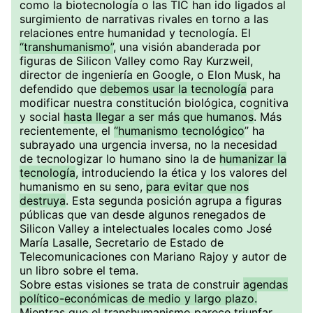
como la biotecnología o las TIC han ido ligados al
surgimiento de narrativas rivales en torno a las
relaciones entre humanidad y tecnología. El
“transhumanismo”
, una visión abanderada por
figuras de Silicon Valley como Ray Kurzweil,
director de ingeniería en Google, o Elon Musk, ha
defendido que
debemos usar la tecnología
para
modificar nuestra constitución biológica, cognitiva
y social
hasta llegar a ser más que humanos
. Más
recientemente, el
“humanismo tecnológico
” ha
subrayado una urgencia inversa, no la necesidad
de tecnologizar lo humano sino la de
humanizar la
tecnología
, introduciendo la ética y los valores del
humanismo en su seno,
para evitar que nos
destruya
. Esta segunda posición agrupa a figuras
públicas que van desde algunos renegados de
Silicon Valley a intelectuales locales como José
María Lasalle, Secretario de Estado de
Telecomunicaciones con Mariano Rajoy y autor de
un libro sobre el tema.
Sobre estas visiones se trata de construir
agendas
político-económicas de medio y largo plazo.
Mientras que el transhumanismo parece triunfar