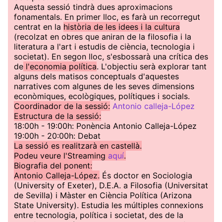
Aquesta sessió tindrà dues aproximacions
fonamentals. En primer lloc, es farà un recorregut
centrat en la
història de les idees i la cultura
(recolzat en obres que aniran de la filosofia i la
literatura a l'art i estudis de ciència, tecnologia i
societat). En segon lloc, s'esbossarà una crítica des
de
l'economia política
. L'objectiu serà explorar tant
alguns dels matisos conceptuals d'aquestes
narratives com algunes de les seves dimensions
econòmiques, ecològiques, polítiques i socials.
Coordinador de la sessió:
Antonio calleja-López
Estructura de la sessió:
18:00h - 19:00h: Ponència Antonio Calleja-López
19:00h - 20:00h: Debat
La sessió es realitzarà en castellà.
Podeu veure l'Streaming
aquí
.
Biografia del ponent:
Antonio Calleja-López.
És doctor en Sociologia
(University of Exeter), D.E.A. a Filosofia (Universitat
de Sevilla) i Màster en Ciència Política (Arizona
State University). Estudia les múltiples connexions
entre tecnologia, política i societat, des de la