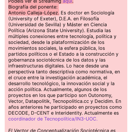
Podeis ver el Streaming
aquí
.
Biografía del ponente:
Antonio Calleja-López.
Es doctor en Sociología
(University of Exeter), D.E.A. en Filosofía
(Universidad de Sevilla) y Máster en Ciencia
Política (Arizona State University). Estudia las
múltiples conexiones entre tecnología, política y
sociedad, desde la plataformización de los
movimientos sociales, la esfera pública, los
partidos políticos o el Estado a la construcción y
gobernanza sociotécnica de los datos y las
infraestructuras digitales. Lo hace desde una
perspectiva tanto descriptiva como normativa, en
el cruce entre la investigación académica, el
desarrollo tecnológico, la innovación social y la
acción política. Actualmente, algunos de los
proyectos en los que participo son Outonomy,
Vector, Datapolitik, Tecnopolitica.cc y Decidim. En
años anteriores he participado en proyectos como
DECODE, D-CENT e Interidentity. Actualmente es
coordinador de Tecnopolítica/IN3-UOC.
El Vector de Conceptualización Sociotécnica es