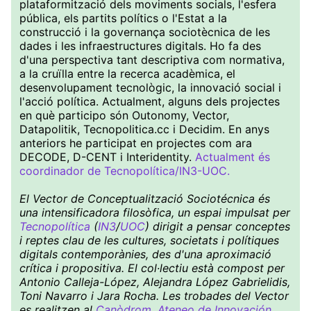
plataformització dels moviments socials, l'esfera
pública, els partits polítics o l'Estat a la
construcció i la governança sociotècnica de les
dades i les infraestructures digitals. Ho fa des
d'una perspectiva tant descriptiva com normativa,
a la cruïlla entre la recerca acadèmica, el
desenvolupament tecnològic, la innovació social i
l'acció política. Actualment, alguns dels projectes
en què participo són Outonomy, Vector,
Datapolitik, Tecnopolitica.cc i Decidim. En anys
anteriors he participat en projectes com ara
DECODE, D-CENT i Interidentity.
Actualment és
coordinador de Tecnopolítica/IN3-UOC.
El Vector de Conceptualització Sociotécnica és
una intensificadora filosòfica, un espai impulsat per
Tecnopolítica
(
IN3
/
UOC
) dirigit a pensar conceptes
i reptes clau de les cultures, societats i polítiques
digitals contemporànies, des d'una aproximació
crítica i propositiva. El col·lectiu està compost per
Antonio Calleja-López, Alejandra López Gabrielidis,
Toni Navarro i Jara Rocha. Les trobades del Vector
es realitzen al
Canòdrom. Ateneo de Innovación