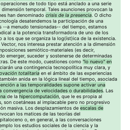
operaciones de todo tipo está anclado a una serie
a dimensión temporal. Tales asunciones provocan la
gunes han denominado
crisis de la presencia
. O dicho
ecnología desatendemos la participación de una
es --a menudo tensionadas-- del tiempo, estamos
dical a la potencia transformadora de uno de los
a los que se organiza la log(íst)ica de la existencia.
 Vector, nos interesa prestar atención a la dimensión
posiciones semiótico-materiales (es decir,
do emerger, suceder y sostenerse de determinadas
otras. De este modo, cuestiones como
"lo nuevo" en
iarán una contingencia tecnopolítica muy clara, y
ovación totalitaria
en el ámbito de las experiencias
ambién anida en la lógica lineal del tiempo, asociada
tención a las temporalidades supone activar una
 la convergencia de velocidades o durabilidades
. Las
ana
de la
hipercomputación
, que le es propia al
, son coetáneas al implacable pero no progresivo
ción masiva. Los desplazamientos de
escalas de
vocan los matices de las teorías del
italoceno o, en general, a las conversaciones
mplo los estudios sociales de la ciencia y la