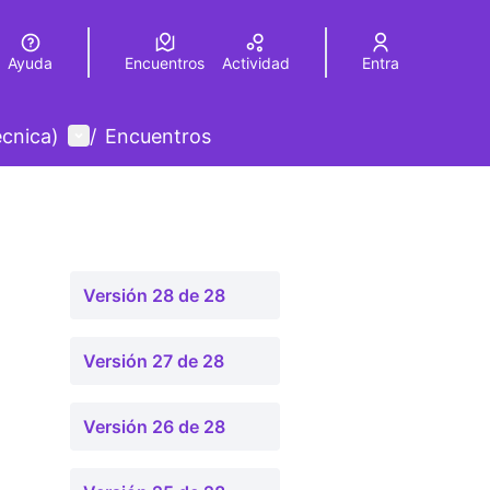
Ayuda
Encuentros
Actividad
Entra
legir el idioma
Choose language
Menú de usuario
écnica)
/
Encuentros
Versión 28 de 28
Versión 27 de 28
Versión 26 de 28