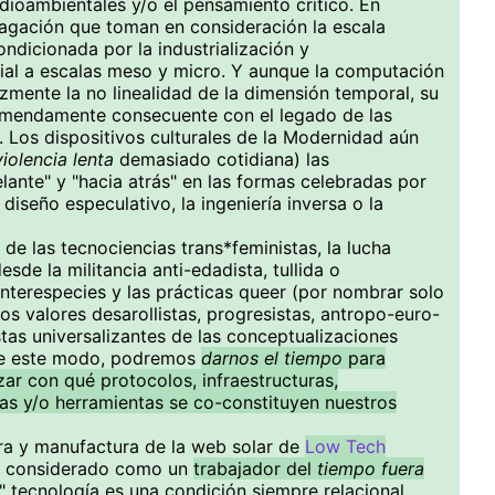
ioambientales y/o el pensamiento crítico. En
dagación que toman en consideración la escala
ndicionada por la industrialización y
nial a escalas meso y micro. Y aunque la computación
azmente la no linealidad de la dimensión temporal, su
remendamente consecuente con el legado de las
 Los dispositivos culturales de la Modernidad aún
violencia lenta
demasiado cotidiana) las
lante" y "hacia atrás" en las formas celebradas por
diseño especulativo, la ingeniería inversa o la
 de las tecnociencias trans*feministas, la lucha
esde la militancia anti-edadista, tullida o
interespecies y las prácticas queer (por nombrar solo
os valores desarollistas, progresistas, antropo-euro-
stas universalizantes de las conceptualizaciones
 De este modo, podremos
darnos el tiempo
para
zar con qué protocolos, infraestructuras,
gías y/o herramientas se co-constituyen nuestros
ura y manufactura de la web solar de
Low Tech
r considerado como un
trabajador del
tiempo fuera
" tecnología es una condición siempre relacional,