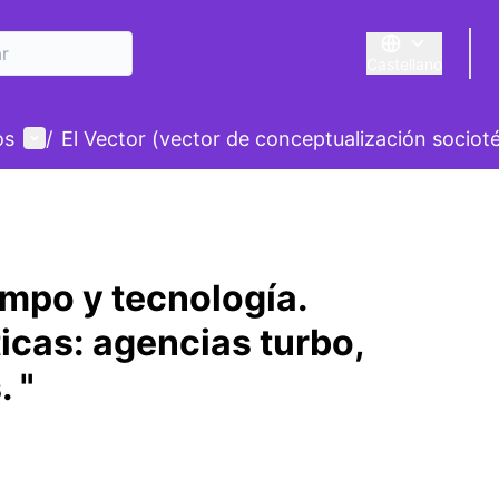
Castellano
Triar la llengua
E
Menú de usuario
os
/
El Vector (vector de conceptualización sociot
mpo y tecnología.
icas: agencias turbo,
. "