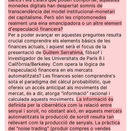
monedes digitals han despertat somnis de
transcendència del model institucional-monetari
del capitalisme. Però són les criptomonedes
realment una eina emancipadora o un altre element
d'especulació financera?
Per a poder avançar en aquestes preguntes resulta
crucial comprendre els elements bàsics de les
finances actuals, i aquest serà el focus de la
presentació de
Guillem Serrahima
, filòsof i
investigador de les Universitats de París 8 i
Califòrnia/Berkeley. Com opera la lògica de
l'especulació financera en els mercats
automatitzats? Les finances solen comprendre's
sota el paradigma del càlcul probabilístic, que
ofereix un accés anticipat als moviments del
mercat, és a dir, atorga “informació” racional i
calculada aquests moviments.
La informació és
definida per la cibernètica com la relació entre
senyal i soroll, no obstant això, en aquests mercats
automatitzats la producció de soroll resulta tan
rellevant com la producció de senyals. La pràctica
del "noise trading" (produir compres o vendes