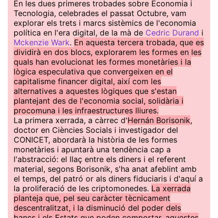
En les dues primeres trobades sobre Economia i
Tecnologia, celebrades el passat Octubre, vam
explorar els trets i marcs sistèmics de l'economia
política en l'era digital, de la mà de
Cedric Durand
i
Mckenzie Wark
.
En aquesta tercera trobada, que es
dividirà en dos blocs, explorarem les formes en les
quals han evolucionat les formes monetàries i la
lògica especulativa que convergeixen en el
capitalisme financer digital, així com les
alternatives a aquestes lògiques que s'estan
plantejant des de l'economia social, solidària i
procomuna i les infraestructures lliures.
La primera xerrada, a càrrec d'
Hernán Borisonik
,
doctor en Ciències Socials i investigador del
CONICET, abordarà la història de les formes
monetàries i apuntarà una tendència cap a
l'abstracció: el llaç entre els diners i el referent
material, segons Borisonik, s'ha anat afeblint amb
el temps, del patró or als diners fiduciaris i d'aquí a
la proliferació de les criptomonedes.
La xerrada
planteja que, pel seu caràcter tècnicament
descentralitzat, i la disminució del poder dels
bancs i els Estats que poden comportar, aquestes