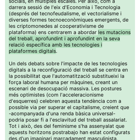
socials, en múltiples escales. Per això, com a
darrera sessió de l'eix d'Economia i Tecnologia
(després del tecnofeudalisme, el vectorialisme i
diverses formes tecnoeconòmiques emergents, de
les criptomonedes al cooperativisme de
plataforma) ens centrarem a abordar
les mutacions
del treball, aprofundint i aprofundint en la seva
relació específica amb les tecnologies i
plataformes digitals
.
Un dels debats sobre l'impacte de les tecnologies
digitals a la reconfiguració del treball se centra en
la possibilitat que l'automatització substitueixi la
força laboral humana per màquines, creant un
escenari de desocupació massiva. Les postures
més optimistes (com l'acceleracionisme
d'esquerres) celebren aquesta tendència com a
possible via per superar el capitalisme, creient que
-acompanyada d'una renda bàsica universal-
podria posar fi a l'esclavitud del treball assalariat.
Tot i això, des del feminisme s'ha assenyalat que
aquests horitzons postrabajo han estat configurats
des d'un imaginari marcadament masculinista,