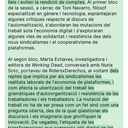
lleis i eviten la rendició de comptes.
Al primer bloc
de la sessió, a càrrec de Toni Navarro, filòsof
especialitzat en gènere i tecnologia, esplantejaran
algunes crítiques respecte al discurs de
l'automatització, s'abordaran les mutacions del
treball sota l'economia digital i s'exploraran
algunes vies de solidaritat i resistència des dels
nous sindicalismes i el cooperativisme de
plataformes.
Al segon bloc, Marta Echaves, investigadora i
editora de
Working Dead
, conversarà amb Nuria
Soto, portaveu de RidersxDerechos, al voltant
dels
reptes que implica per als sindicalismes les
realitats laborals de l'economia de plataformes, i
com afecta la uberització del treball les
gramàtiques d'autoorganització i resistència de les
treballadores i els treballadors. La mutació del
treball no ha de ser presa com un fet sinó com una
pregunta oberta, des de la qual qüestionar els
discursos i els imaginaris que glorifiquen la
innovació. De vegades, l'etiqueta de les
transformacions que comporta allò digital en les