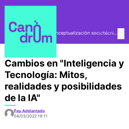
Menú
Entra
El Vector (vector de conceptualización sociotécnica)
Menú 
/
Encuentros
Cambios en "Inteligencia y
Tecnología: Mitos,
realidades y posibilidades
de la IA"
Pau Adelantado
04/03/2022 19:11