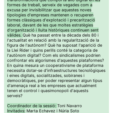
formes de treball, serveix de vegades com a
excusa per invisibilitzar que aquestes noves
tipologies d'empreses mantenen o recuperen
formes clàssiques d'explotació i precarització
laboral, davant de les que moltes estratègies
d'organització i lluita històriques continuen sent
vàlides.
Què ha passat entre la dècada dels 80 i
l'actualitat en relació amb la regularització de la
figura de l'autònom? Què ha suposat l'aparició de
la Llei Rider i quins perills conté la categoria de
l'autònom digital? Com els sindicalismes podrien
confrontar els algorismes d'aquestes plataformes?
En quina mesura un cooperativisme de plataforma
necessita dotar-se d'infraestructures tecnològiques
i eines digitals, socialitzades, sobiranes i
democràtiques, per poder representar algun tipus
d'amenaça real a les empreses que actualment
tenen el control i quasimonopoli d'aquests
serveis?
Coordinador de la sessió:
Toni Navarro
Invitadxs:
Marta Echavez i Núria Soto