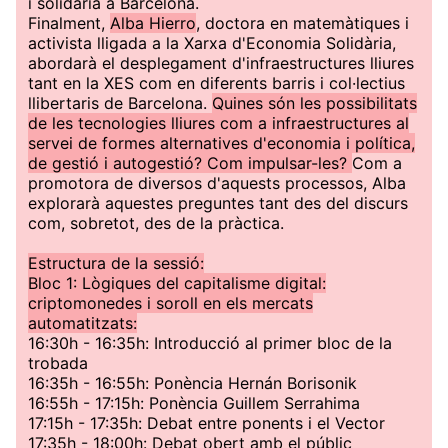
i solidària a Barcelona.
Finalment,
Alba Hierro
, doctora en matemàtiques i
activista lligada a la Xarxa d'Economia Solidària,
abordarà el desplegament d'infraestructures lliures
tant en la XES com en diferents barris i col·lectius
llibertaris de Barcelona.
Quines són les possibilitats
de les tecnologies lliures com a infraestructures al
servei de formes alternatives d'economia i política,
de gestió i autogestió? Com impulsar-les?
Com a
promotora de diversos d'aquests processos, Alba
explorarà aquestes preguntes tant des del discurs
com, sobretot, des de la pràctica.
Estructura de la sessió:
Bloc 1: Lògiques del capitalisme digital:
criptomonedes i soroll en els mercats
automatitzats:
16:30h - 16:35h: Introducció al primer bloc de la
trobada
16:35h - 16:55h: Ponència Hernán Borisonik
16:55h - 17:15h: Ponència Guillem Serrahima
17:15h - 17:35h: Debat entre ponents i el Vector
17:35h - 18:00h: Debat obert amb el públic