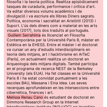
filosofia i la teoria política. Realitza episòdicament
tasques de curaduría, performance i crítica d'art.
Va editar diversos volums acadèmics i de
divulgació i va escriure els llibres Diners sagrats.
Política, economia i sacralitat en Aristòtil (2013) i
Suport. L'ús dels diners com a material en les arts
visuals (2017), tots dos traduïts al portuguès.
Guillem Serrahima
és llicenciat en Filosofia
Contemporània per la Université Paris 8, màster en
Estètica en la EHESS. Entre el màster i el doctorat
va cursar un any d'estudis interdisciplinaris en
teoria dels mitjans, art i hacktivisme en ArTeC
(París), on actualment realitza un doctorat en
Arqueologia dels mitjans digitals. També participa
en el programa de recerca NEST de la Berkeley
University (els EUA). Ha fet classes en la Université
Paris 8 i ha estat convidat puntualment a les
escoles BAU, Massana i Eina Idea. Les seves
recerques aprofundeixen en les interseccions entre
cibernètica, finances i art.
Melissa Renau Cano
és estudiant de doctorat en
Dimmons Research Group en la Internet
Interdisciplinary Institute (IN3-UOC) on investiga