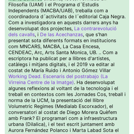
Filosofia (UAM) i el Programa d´Estudis
Independents (MACBA/UAB), treballa com a
coordinadora d´activitats de l´editorial Caja Negra.
Com a investigadora en aquests darrers anys ha
desenvolupat dos projectes,
La contrarevolució
dels cavalls
, i
De las Acechanzas
, que s'han
presentat sota diferents formats en institucions
com MNCARS, MACBA, La Casa Encesa,
CENDEAC, Arc, Arts Santa Monica, UB. .. Com a
escriptora ha publicat per a llibres d'artistes,
catàlegs i mitjans digitals, i el 2019 va editar al
costat de María Ruido i Antonio Gómez Villar
Working Dead. Escenaris del postrabajo (La
Virreina Centre de la Imatge)
. Ha desenvolupat
algunes reflexions al voltant de la tecnologia i el
treball en contextos com les Jornades Cos, treball i
norma de la UCM, la presentació del llibre
Volumetric Regimes (Medialab Escorxador), el
conversatori al costat de Diego Morera Quèfem
amb Frank? El programari com a infraestructura
urbana (Dilalica), i el text escrit juntament amb
Aurora Fernández Polanco i Marta Labad Sota el