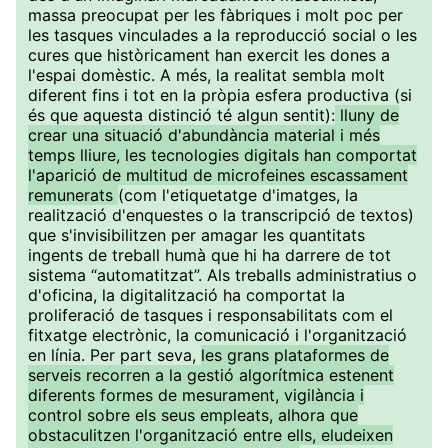
massa preocupat per les fàbriques i molt poc per
les tasques vinculades a la reproducció social o les
cures que històricament han exercit les dones a
l'espai domèstic. A més, la realitat sembla molt
diferent fins i tot en la pròpia esfera productiva (si
és que aquesta distinció té algun sentit):
lluny de
crear una situació d'abundància material i més
temps lliure, les tecnologies digitals han comportat
l'aparició de multitud de microfeines escassament
remunerats
(com l'etiquetatge d'imatges, la
realització d'enquestes o la transcripció de textos)
que s'invisibilitzen per amagar les quantitats
ingents de treball humà que hi ha darrere de tot
sistema “automatitzat”. Als treballs administratius o
d'oficina, la digitalització ha comportat la
proliferació de tasques i responsabilitats com el
fitxatge electrònic, la comunicació i l'organització
en línia. Per part seva,
les grans plataformes de
serveis recorren a la gestió algorítmica estenent
diferents formes de mesurament, vigilància i
control sobre els seus empleats, alhora que
obstaculitzen l'organització entre ells, eludeixen