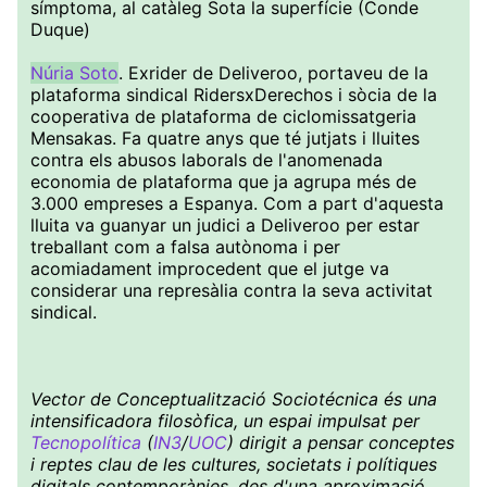
símptoma, al catàleg Sota la superfície (Conde
Duque)
Núria Soto
. Exrider de Deliveroo, portaveu de la
plataforma sindical RidersxDerechos i sòcia de la
cooperativa de plataforma de ciclomissatgeria
Mensakas. Fa quatre anys que té jutjats i lluites
contra els abusos laborals de l'anomenada
economia de plataforma que ja agrupa més de
3.000 empreses a Espanya. Com a part d'aquesta
lluita va guanyar un judici a Deliveroo per estar
treballant com a falsa autònoma i per
acomiadament improcedent que el jutge va
considerar una represàlia contra la seva activitat
sindical.
Vector de Conceptualització Sociotécnica és una
intensificadora filosòfica, un espai impulsat per
Tecnopolítica
(
IN3
/
UOC
) dirigit a pensar conceptes
i reptes clau de les cultures, societats i polítiques
digitals contemporànies, des d'una aproximació