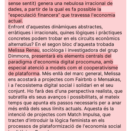
sense sentit) genera una nebulosa irracional de
dades, a partir de la qual es fa possible la
“especulació financera” que travessa l'economia
actual.
Enfront d'aquestes dinàmiques abstractes,
erràtiques i irracionals, quines lògiques i pràctiques
concretes podem trobar en els circuits econòmics
alternatius? En el segon bloc d'aquesta trobada
Melissa Renau
, sociòloga i investigadora del grup
Dimmons,
presentarà els elements centrals del
paradigma d'economia digital procomuna, amb
especial atenció a models com el cooperativisme
de plataforma
. Més enllà del marc general, Melissa
ens acostarà a projectes com Fairbnb o Mensakas,
i a l'ecosistema digital social i solidari en el seu
conjunt. Ho farà des d'una perspectiva realista, que
subratlla els seus avanços i possibilitats, al mateix
temps que apunta els passos necessaris per a anar
més enllà dels seus límits actuals. Aquesta és la
intenció de projectes com Match Impulsa, que
tracten d'introduir la lògica feminista en els
processos de plataformizació de l'economia social