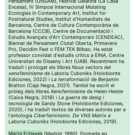
Pensament (UNSAM), Festival Gelatina (La Casa
Encesa), IV Simposi Internacional Mutating
Ecologies in Contemporary Art, Institut for
Postnatural Studies, Institut d'Humanitats de
Barcelona, ​​Centre de Cultura Contemporània de
Barcelona (CCCB), Centre de Documentació i
Estudis Avançats d'Art Contemporani (CENDEAC),
Biennal de Pensament Ciutat Oberta, Primavera
Pro, Decidim Fest o FEM TEK Bilbao. Ha estat
professor convidat d'estudis crítics a EINA, Centre
Universitari de Disseny i Art (UAB). Recentment ha
traduït i prologat els llibres
Nous vectors del
xenofeminisme
de Laboria Cuboniks (Holobionte
Ediciones, 2022) i
La terraformació
de Benjamin
Bratton (Caja Negra, 2021). També ha escrit el
pròleg dels llibres
Xenofeminisme
de Helen Hester
(Caixa Negra, 2018) i
La guerra de desig i
tecnologia
de Sandy Stone (Holobionte Ediciones,
2020), i ha traduït textos de diverses autores per a
l'antologia
Ciberfeminismo. De VNS Matrix a
Laboria Cuboniks
(Holobionte Ediciones, 2019).
Marta Echaves
(Madrid, 1990). Formada en