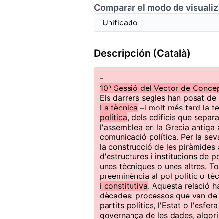
Comparar el modo de visualiz
Descripción (Català)
-
10ª Sessió del Vector de Concep
Els darrers segles han posat de
La tècnica
–i molt més tard la 
política
, dels edificis que separ
l'assemblea en la Grecia antiga a
comunicació política. Per la se
la construcció de les piràmides a
d'estructures i institucions de 
unes tècniques o unes altres. To
preeminència al pol polític o tè
i constitutiva
. Aquesta relació h
dècades: processos que van de l
partits polítics, l'Estat o l'esfer
governança de les dades, algoris