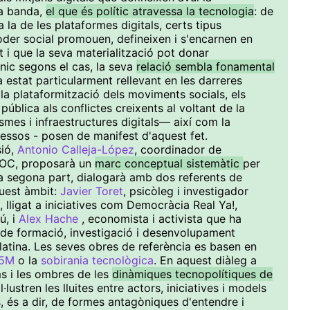
va banda,
el que és polític atravessa la tecnologia
: de
 la de les plataformes digitals, certs tipus
poder social promouen, defineixen i s'encarnen en
t i que la seva materialització pot donar
cnic segons el cas, la seva
relació sembla fonamental
a estat particularment rellevant en les darreres
a plataformització dels moviments socials, els
a pública als conflictes creixents al voltant de la
mes i infraestructures digitals— així com la
essos - posen de manifest d'aquest fet.
sió,
Antonio Calleja-López
, coordinador de
UOC, proposarà un
marc conceptual sistemàtic
per
la segona part, dialogarà amb dos referents de
uest àmbit:
Javier Toret
, psicòleg i investigador
 lligat a iniciatives com Democràcia Real Ya!,
, i
Alex Hache
, economista i activista que ha
de formació, investigació i desenvolupament
latina. Les seves obres de referència es basen en
15M
o la
sobirania tecnològica
. En aquest diàleg a
ms i les ombres de les
dinàmiques tecnopolítiques de
il·lustren les lluites entre actors, iniciatives i models
és a dir, de formes antagòniques d'entendre i