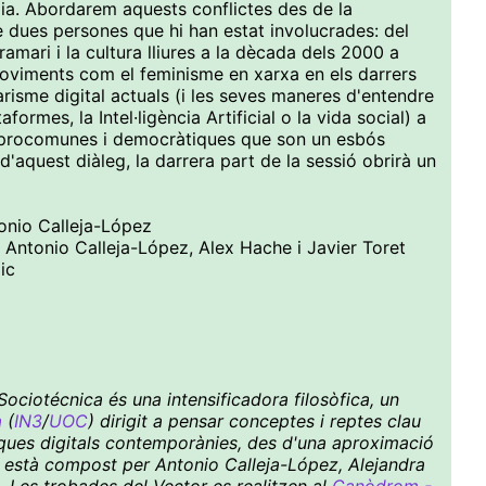
ogia. Abordarem aquests conflictes des de la
e dues persones que hi han estat involucrades: del
gramari i la cultura lliures a la dècada dels 2000 a
 moviments com el feminisme en xarxa en els darrers
itarisme digital actuals (i les seves maneres d'entendre
ormes, la Intel·ligència Artificial o la vida social) a
s, procomunes i democràtiques que son un esbós
d'aquest diàleg, la darrera part de la sessió obrirà un
tonio Calleja-López
e Antonio Calleja-López, Alex Hache i Javier Toret
ic
ociotécnica és una intensificadora filosòfica, un
a
(
IN3
/
UOC
) dirigit a pensar conceptes i reptes clau
ítiques digitals contemporànies, des d'una aproximació
ctiu està compost per Antonio Calleja-López, Alejandra