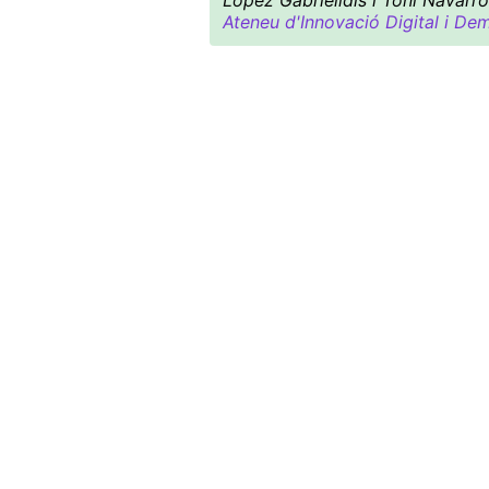
López Gabrielidis i Toni Navarro
Ateneu d'Innovació Digital i De