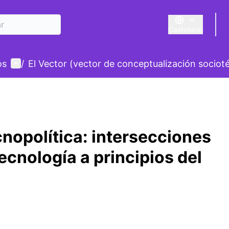
Castellano
Triar la llengua
E
Menú de usuario
os
/
El Vector (vector de conceptualización sociot
nopolítica: intersecciones
tecnología a principios del