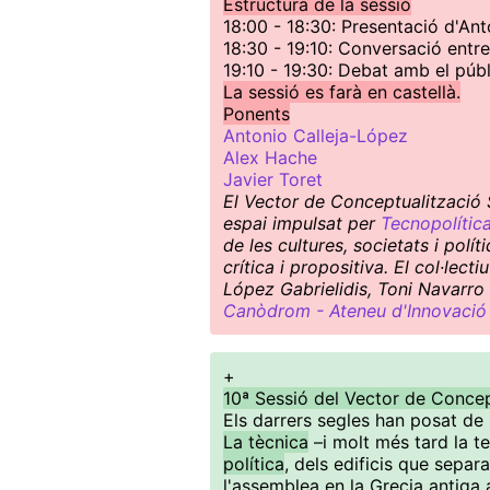
Estructura de la sessió
18:00 - 18:30: Presentació d'An
18:30 - 19:10: Conversació entr
19:10 - 19:30: Debat amb el públ
La sessió es farà en castellà.
Ponents
Antonio Calleja-López
Alex Hache
Javier Toret
El Vector de Conceptualització S
espai impulsat per
Tecnopolític
de les cultures, societats i pol
crítica i propositiva. El col·le
López Gabrielidis, Toni Navarro 
Canòdrom - Ateneu d'Innovació 
+
10ª Sessió del Vector de Concep
Els darrers segles han posat de
La tècnica
–i molt més tard la 
política
, dels edificis que separ
l'assemblea en la Grecia antiga a