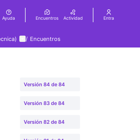
Ayuda
Encuentros
Actividad
Entra
legir el idioma
Choose language
Menú de usuario
écnica)
/
Encuentros
Versión 84 de 84
Versión 83 de 84
Versión 82 de 84