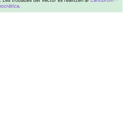
. Les trobades del Vector es realitzen al
Canòdrom -
mocràtica
.