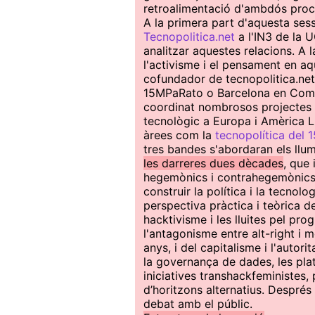
retroalimentació d'ambdós proc
A la primera part d'aquesta ses
Tecnopolitica.net
a l'IN3 de la 
analitzar aquestes relacions. A 
l'activisme i el pensament en aq
cofundador de tecnopolitica.net,
15MPaRato o Barcelona en Comú
coordinat nombrosos projectes 
tecnològic a Europa i Amèrica L
àrees com la
tecnopolítica del 
tres bandes s'abordaran els llu
les darreres dues dècades
, que 
hegemònics i contrahegemònics, 
construir la política i la tecnol
perspectiva pràctica i teòrica d
hacktivisme i les lluites pel pro
l'antagonisme entre alt-right i
anys, i del capitalisme i l'autor
la governança de dades, les plataf
iniciatives transhackfeministe
d’horitzons alternatius. Després 
debat amb el públic.