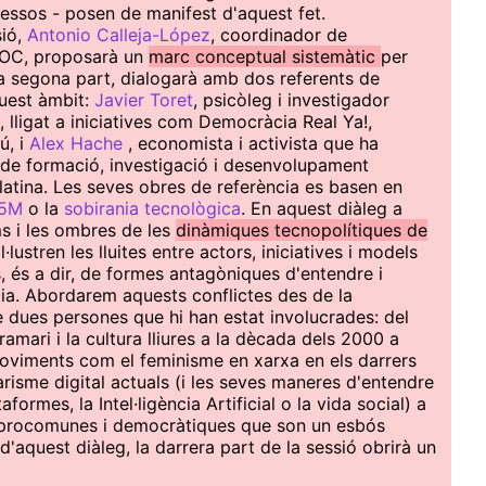
essos - posen de manifest d'aquest fet.
sió,
Antonio Calleja-López
, coordinador de
UOC, proposarà un
marc conceptual sistemàtic
per
la segona part, dialogarà amb dos referents de
uest àmbit:
Javier Toret
, psicòleg i investigador
 lligat a iniciatives com Democràcia Real Ya!,
, i
Alex Hache
, economista i activista que ha
de formació, investigació i desenvolupament
latina. Les seves obres de referència es basen en
15M
o la
sobirania tecnològica
. En aquest diàleg a
ms i les ombres de les
dinàmiques tecnopolítiques de
il·lustren les lluites entre actors, iniciatives i models
és a dir, de formes antagòniques d'entendre i
ogia. Abordarem aquests conflictes des de la
e dues persones que hi han estat involucrades: del
gramari i la cultura lliures a la dècada dels 2000 a
 moviments com el feminisme en xarxa en els darrers
itarisme digital actuals (i les seves maneres d'entendre
ormes, la Intel·ligència Artificial o la vida social) a
s, procomunes i democràtiques que son un esbós
d'aquest diàleg, la darrera part de la sessió obrirà un