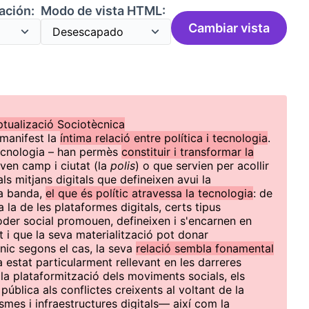
ación:
Modo de vista HTML:
Cambiar vista
tualizació Sociotècnica
 manifest la
íntima relació entre política i tecnologia
.
tecnologia – han permès
constituir i transformar la
aven camp i ciutat (la
polis
) o que servien per acollir
ls mitjans digitals que defineixen avui la
va banda,
el que és polític atravessa la tecnologia
: de
 la de les plataformes digitals, certs tipus
poder social promouen, defineixen i s'encarnen en
t i que la seva materialització pot donar
cnic segons el cas, la seva
relació sembla fonamental
a estat particularment rellevant en les darreres
a plataformització dels moviments socials, els
a pública als conflictes creixents al voltant de la
mes i infraestructures digitals— així com la