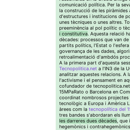
comunicació política. Per la se
la construcció de les piràmides a
d'estructures i institucions de 
unes tècniques o unes altres. To
preeminència al pol polític o tè
i constitutiva
. Aquesta relació h
dècades: processos que van de l
partits polítics, l'Estat o l'esfer
governança de les dades, algoris
retroalimentació d'ambdós proc
A la primera part d'aquesta ses
Tecnopolitica.net
a l'IN3 de la 
analitzar aquestes relacions. A 
l'activisme i el pensament en aq
cofundador de tecnopolitica.net,
15MPaRato o Barcelona en Comú
coordinat nombrosos projectes 
tecnològic a Europa i Amèrica L
àrees com la
tecnopolítica del 
tres bandes s'abordaran els llu
les darreres dues dècades
, que 
hegemònics i contrahegemònics, 