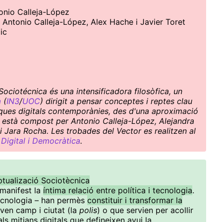
tonio Calleja-López
e Antonio Calleja-López, Alex Hache i Javier Toret
ic
ociotécnica és una intensificadora filosòfica, un
a
(
IN3
/
UOC
) dirigit a pensar conceptes i reptes clau
ítiques digitals contemporànies, des d'una aproximació
ctiu està compost per Antonio Calleja-López, Alejandra
i Jara Rocha. Les trobades del Vector es realitzen al
Digital i Democràtica
.
tualizació Sociotècnica
 manifest la
íntima relació entre política i tecnologia
.
tecnologia – han permès
constituir i transformar la
aven camp i ciutat (la
polis
) o que servien per acollir
ls mitjans digitals que defineixen avui la