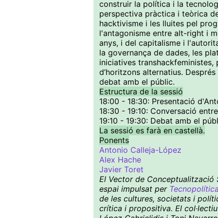
construir la política i la tecnol
perspectiva pràctica i teòrica d
hacktivisme i les lluites pel pro
l'antagonisme entre alt-right i
anys, i del capitalisme i l'autor
la governança de dades, les plataf
iniciatives transhackfeministe
d’horitzons alternatius. Després 
debat amb el públic.
Estructura de la sessió
18:00 - 18:30: Presentació d'An
18:30 - 19:10: Conversació entr
19:10 - 19:30: Debat amb el públ
La sessió es farà en castellà.
Ponents
Antonio Calleja-López
Alex Hache
Javier Toret
El Vector de Conceptualització S
espai impulsat per
Tecnopolític
de les cultures, societats i pol
crítica i propositiva. El col·le