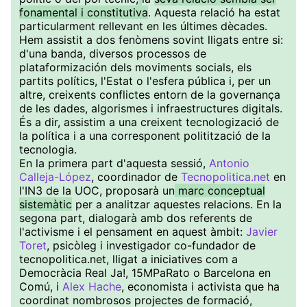
fonamental i constitutiva
. Aquesta relació ha estat
particularment rellevant en les últimes dècades.
Hem assistit a dos fenòmens sovint lligats entre si:
d'una banda, diversos processos de
plataformización dels moviments socials, els
partits polítics, l'Estat o l'esfera pública i, per un
altre, creixents conflictes entorn de la governança
de les dades, algorismes i infraestructures digitals.
És a dir, assistim a una creixent tecnologizació de
la política i a una corresponent politització de la
tecnologia.
En la primera part d'aquesta sessió,
Antonio
Calleja-López
, coordinador de
Tecnopolitica.net
en
l'IN3 de la UOC, proposarà un
marc conceptual
sistemàtic
per a analitzar aquestes relacions. En la
segona part, dialogarà amb dos referents de
l'activisme i el pensament en aquest àmbit:
Javier
Toret
, psicòleg i investigador co-fundador de
tecnopolitica.net, lligat a iniciatives com a
Democràcia Real Ja!, 15MPaRato o Barcelona en
Comú, i
Alex Hache
, economista i activista que ha
coordinat nombrosos projectes de formació,