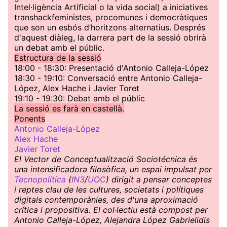
Intel·ligència Artificial o la vida social) a iniciatives
transhackfeministes, procomunes i democràtiques
que son un esbós d’horitzons alternatius. Després
d'aquest diàleg, la darrera part de la sessió obrirà
un debat amb el públic.
Estructura de la sessió
18:00 - 18:30: Presentació d'Antonio Calleja-López
18:30 - 19:10: Conversació entre Antonio Calleja-
López, Alex Hache i Javier Toret
19:10 - 19:30: Debat amb el públic
La sessió es farà en castellà.
Ponents
Antonio Calleja-López
Alex Hache
Javier Toret
El Vector de Conceptualització Sociotécnica és
una intensificadora filosòfica, un espai impulsat per
Tecnopolítica
(
IN3
/
UOC
) dirigit a pensar conceptes
i reptes clau de les cultures, societats i polítiques
digitals contemporànies, des d'una aproximació
crítica i propositiva. El col·lectiu està compost per
Antonio Calleja-López, Alejandra López Gabrielidis