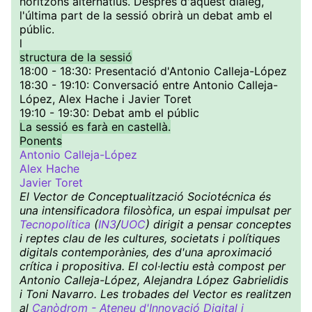
horitzons alternatius. Després d'aquest diàleg,
l'última part de la sessió obrirà un debat amb el
públic.
l
structura de la sessió
18:00 - 18:30: Presentació d'Antonio Calleja-López
18:30 - 19:10: Conversació entre Antonio Calleja-
López, Alex Hache i Javier Toret
19:10 - 19:30: Debat amb el públic
La sessió es farà en castellà.
Ponents
Antonio Calleja-López
Alex Hache
Javier Toret
El Vector de Conceptualització Sociotécnica és
una intensificadora filosòfica, un espai impulsat per
Tecnopolítica
(
IN3
/
UOC
) dirigit a pensar conceptes
i reptes clau de les cultures, societats i polítiques
digitals contemporànies, des d'una aproximació
crítica i propositiva. El col·lectiu està compost per
Antonio Calleja-López, Alejandra López Gabrielidis
i Toni Navarro. Les trobades del Vector es realitzen
al
Canòdrom - Ateneu d'Innovació Digital i