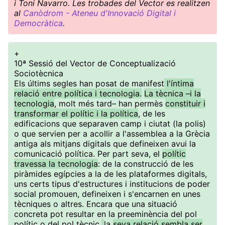
i Toni Navarro. Les trobades del Vector es realitzen
al
Canòdrom - Ateneu d'Innovació Digital i
Democràtica
.
+
10ª Sessió del Vector de Conceptualizació
Sociotècnica
Els últims segles han posat de manifest
l'íntima
relació entre política i tecnologia.
La tècnica –i la
tecnologia
, molt més tard– han permès
constituir i
transformar el polític i la política
, de les
edificacions que separaven camp i ciutat (la polis)
o que servien per a acollir a l'assemblea a la Grècia
antiga als mitjans digitals que defineixen avui la
comunicació política. Per part seva, el
polític
travessa la tecnologia
: de la construcció de les
piràmides egípcies a la de les plataformes digitals,
uns certs tipus d'estructures i institucions de poder
social promouen, defineixen i s'encarnen en unes
tècniques o altres. Encara que una situació
concreta pot resultar en la preeminència del pol
polític o del pol tècnic,
la
seva relació sembla ser