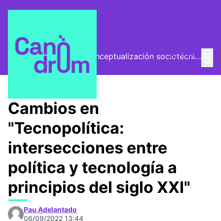
Menú
Entra
El Vector (vector de conceptualización sociotécnica)
Menú 
/
Encuentros
Cambios en
"Tecnopolítica:
intersecciones entre
política y tecnología a
principios del siglo XXI"
Pau Adelantado
06/09/2022 13:44