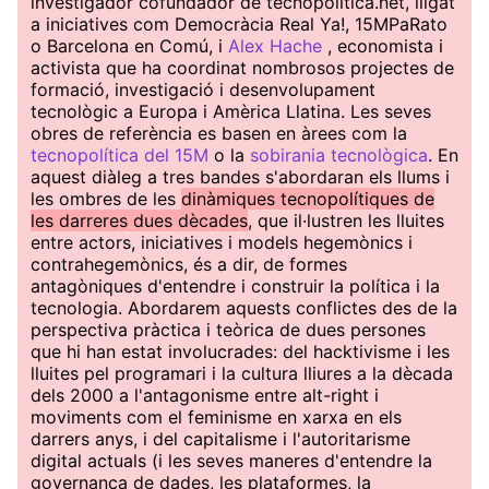
investigador cofundador de tecnopolitica.net, lligat
a iniciatives com Democràcia Real Ya!, 15MPaRato
o Barcelona en Comú, i
Alex Hache
, economista i
activista que ha coordinat nombrosos projectes de
formació, investigació i desenvolupament
tecnològic a Europa i Amèrica Llatina. Les seves
obres de referència es basen en àrees com la
tecnopolítica del 15M
o la
sobirania tecnològica
. En
aquest diàleg a tres bandes s'abordaran els llums i
les ombres de les
dinàmiques tecnopolítiques de
les darreres dues dècades
, que il·lustren les lluites
entre actors, iniciatives i models hegemònics i
contrahegemònics, és a dir, de formes
antagòniques d'entendre i construir la política i la
tecnologia. Abordarem aquests conflictes des de la
perspectiva pràctica i teòrica de dues persones
que hi han estat involucrades: del hacktivisme i les
lluites pel programari i la cultura lliures a la dècada
dels 2000 a l'antagonisme entre alt-right i
moviments com el feminisme en xarxa en els
darrers anys, i del capitalisme i l'autoritarisme
digital actuals (i les seves maneres d'entendre la
governança de dades, les plataformes, la