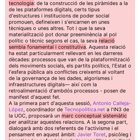
tecnologia
: de la construcció de les piràmides a la
de les plataformes digitals, certs tipus
d'estructures i institucions de poder social
promouen, defineixen i s'encarnen en unes
tècniques o unes altres. Tot i que la seva
materialització pot donar preeminència al pol
polític o tècnic segons el cas, la seva
relació
sembla fonamental i constitutiva
. Aquesta relació
ha estat particularment rellevant en les darreres
dècades: processos que van de la plataformització
dels moviments socials, els partits polítics, l'Estat o
l'esfera pública als conflictes creixents al voltant
de la governança de les dades, algorismes i
infraestructures digitals— així com la
retroalimentació d'ambdós processos - posen de
manifest d'aquest fet.
A la primera part d'aquesta sessió,
Antonio Calleja-
López
, coordinador de
Tecnopolitica.net
a l'IN3 de
la UOC, proposarà un
marc conceptual sistemàtic
per analitzar aquestes relacions. A la segona part,
dialogarà amb dos referents de l'activisme i el
pensament en aquest àmbit:
Javier Toret
, psicòleg i