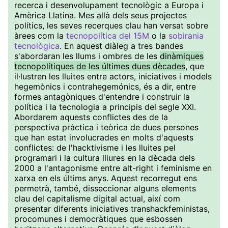
recerca i desenvolupament tecnològic a Europa i
Amèrica Llatina. Mes allà dels seus projectes
polítics, les seves recerques clau han versat sobre
àrees com la
tecnopolítica del 15M
o la
sobirania
tecnològica
. En aquest diàleg a tres bandes
s'abordaran les llums i ombres de les
dinàmiques
tecnopolítiques de les últimes dues dècades
, que
il·lustren les lluites entre actors, iniciatives i models
hegemònics i contrahegemónics, és a dir, entre
formes antagòniques d'entendre i construir la
política i la tecnologia a principis del segle XXI.
Abordarem aquests conflictes des de la
perspectiva pràctica i teòrica de dues persones
que han estat involucrades en molts d'aquests
conflictes: de l'hacktivisme i les lluites pel
programari i la cultura lliures en la dècada dels
2000 a l'antagonisme entre alt-right i feminisme en
xarxa en els últims anys. Aquest recorregut ens
permetrà, també, disseccionar alguns elements
clau del capitalisme digital actual, així com
presentar diferents iniciatives transhackfeministas,
procomunes i democràtiques que esbossen