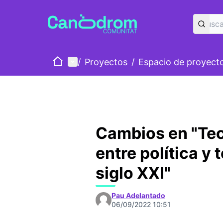
Inicio
Menú principal
/
Proyectos
/
Espacio de proyect
Cambios en "Tec
entre política y 
siglo XXI"
Pau Adelantado
06/09/2022 10:51