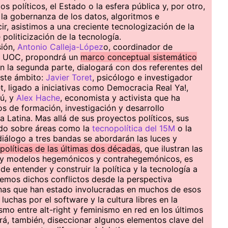
s políticos, el Estado o la esfera pública y, por otro,
a la gobernanza de los datos, algoritmos e
cir, asistimos a una creciente tecnologización de la
 politicización de la tecnología.
sión,
Antonio Calleja-López
o, coordinador de
la UOC, propondrá un
marco conceptual sistemático
En la segunda parte, dialogará con dos referentes del
este ámbito:
Javier Toret
, psicólogo e investigador
t, ligado a iniciativas como Democracia Real Ya!,
ú, y
Alex Hache
, economista y activista que ha
 de formación, investigación y desarrollo
 Latina. Mas allá de sus proyectos políticos, sus
ado sobre áreas como la
tecnopolítica del 15M
o la
diálogo a tres bandas se abordarán las luces y
políticas de las últimas dos décadas
, que ilustran las
vas y modelos hegemónicos y contrahegemónicos, es
de entender y construir la política y la tecnología a
aremos dichos conflictos desde la perspectiva
onas que han estado involucradas en muchos de esos
 luchas por el software y la cultura libres en la
mo entre alt-right y feminismo en red en los últimos
irá, también, diseccionar algunos elementos clave del