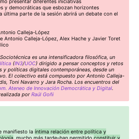
omo presentar diferentes iniciativas
es y democráticas que esbozan horizontes
la última parte de la sesión abrirá un debate con el
Antonio Calleja-López
re Antonio Calleja-López, Alex Hache y Javier Toret
lico
ociotécnica es una intensificadora filosófica, un
ítica
(
IN3
/
UOC
) dirigido a pensar conceptos y retos
es y políticas digitales contemporáneas, desde un
ivo. El colectivo está compuesto por Antonio Calleja-
dis, Toni Navarro y Jara Rocha. Los encuentros del
m. Ateneo de Innovación Democrática y Digital
.
 realizada por
Raúl Goñi
e manifiesto la
íntima relación entre política y
ología
, mucho más tarde–han permitido
constituir y