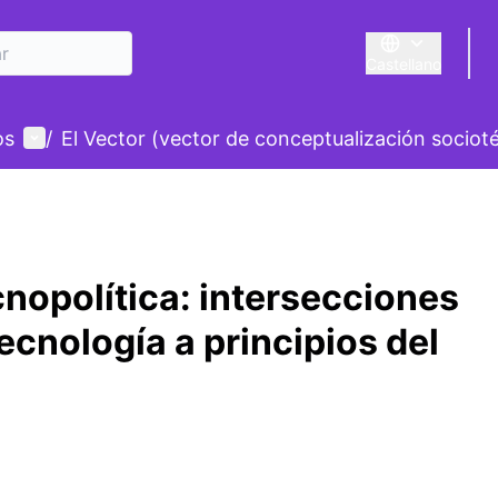
Castellano
Triar la llengua
E
Menú de usuario
os
/
El Vector (vector de conceptualización sociot
nopolítica: intersecciones
tecnología a principios del