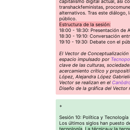
capitalismo digital actual, así c
transhackfeministas, procomun
alternativos. Tras este diálogo, 
público.
Estructura de la sesión:
18:00 - 18:30: Presentación de 
18:30 - 19:10: Conversación ent
19:10 - 19:30: Debate con el púb
El Vector de Conceptualización S
espacio impulsado por
Tecnopol
clave de las culturas, sociedad
acercamiento crítico y proposit
López, Alejandra López Gabrieli
Vector se realizan en el
Canòdro
Diseño de la gráfica del Vector
+
Sesión 10: Política y Tecnología
Los últimos siglos han puesto d
tecnología
.
La técnica–y la tecn