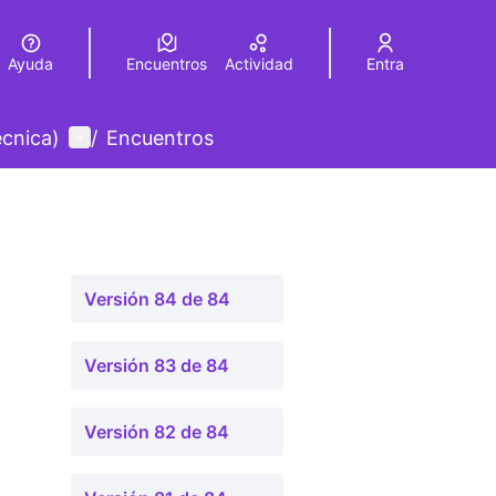
Ayuda
Encuentros
Actividad
Entra
legir el idioma
Choose language
Menú de usuario
écnica)
/
Encuentros
Versión 84 de 84
Versión 83 de 84
Versión 82 de 84