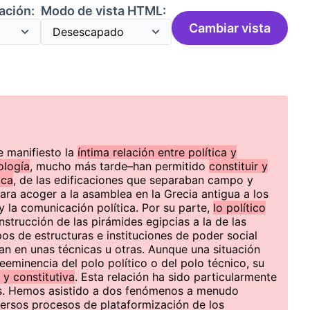
ación:
Modo de vista HTML:
Cambiar vista
e manifiesto la
íntima relación entre política y
ología
, mucho más tarde–han permitido
constituir y
ica
, de las edificaciones que separaban campo y
para acoger a la asamblea en la Grecia antigua a los
y la comunicación política. Por su parte,
lo político
onstrucción de las pirámides egipcias a la de las
ipos de estructuras e instituciones de poder social
n en unas técnicas u otras. Aunque una situación
eeminencia del polo político o del polo técnico, su
 y constitutiva
. Esta relación ha sido particularmente
as. Hemos asistido a dos fenómenos a menudo
iversos procesos de plataformización de los