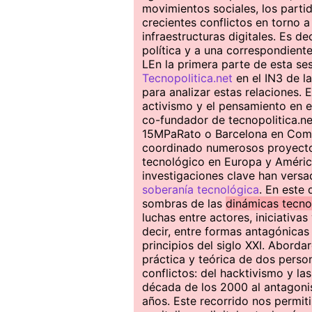
movimientos sociales, los partido
crecientes conflictos en torno 
infraestructuras digitales. Es de
política y a una correspondiente
LEn la primera parte de esta se
Tecnopolitica.net
en el IN3 de 
para analizar estas relaciones. 
activismo y el pensamiento en 
co-fundador de tecnopolitica.ne
15MPaRato o Barcelona en Com
coordinado numerosos proyectos
tecnológico en Europa y América
investigaciones clave han vers
soberanía tecnológica
. En este 
sombras de las
dinámicas tecno
luchas entre actores, iniciati
decir, entre formas antagónicas 
principios del siglo XXI. Abord
práctica y teórica de dos pers
conflictos: del hacktivismo y las
década de los 2000 al antagonis
años. Este recorrido nos permit