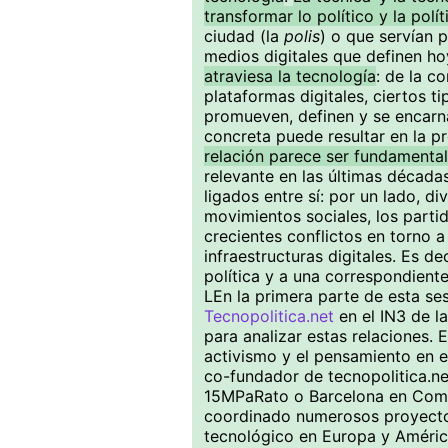
transformar lo político y la polít
ciudad (la
polis
) o que servían 
medios digitales que definen ho
atraviesa la tecnología
: de la c
plataformas digitales, ciertos t
promueven, definen y se encarna
concreta puede resultar en la pr
relación parece ser fundamental
relevante en las últimas décad
ligados entre sí: por un lado, d
movimientos sociales, los partido
crecientes conflictos en torno 
infraestructuras digitales. Es de
política y a una correspondiente
LEn la primera parte de esta se
Tecnopolitica.net
en el IN3 de 
para analizar estas relaciones. 
activismo y el pensamiento en 
co-fundador de tecnopolitica.ne
15MPaRato o Barcelona en Com
coordinado numerosos proyectos
tecnológico en Europa y América