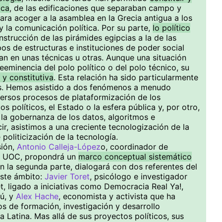
ica
, de las edificaciones que separaban campo y
para acoger a la asamblea en la Grecia antigua a los
y la comunicación política. Por su parte,
lo político
onstrucción de las pirámides egipcias a la de las
ipos de estructuras e instituciones de poder social
n en unas técnicas u otras. Aunque una situación
eeminencia del polo político o del polo técnico, su
 y constitutiva
. Esta relación ha sido particularmente
as. Hemos asistido a dos fenómenos a menudo
iversos procesos de plataformización de los
s políticos, el Estado o la esfera pública y, por otro,
a la gobernanza de los datos, algoritmos e
cir, asistimos a una creciente tecnologización de la
 politicización de la tecnología.
sión,
Antonio Calleja-López
o, coordinador de
la UOC, propondrá un
marco conceptual sistemático
En la segunda parte, dialogará con dos referentes del
este ámbito:
Javier Toret
, psicólogo e investigador
t, ligado a iniciativas como Democracia Real Ya!,
ú, y
Alex Hache
, economista y activista que ha
 de formación, investigación y desarrollo
 Latina. Mas allá de sus proyectos políticos, sus