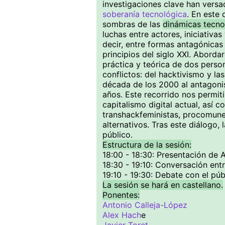
investigaciones clave han vers
soberanía tecnológica
. En este 
sombras de las
dinámicas tecno
luchas entre actores, iniciati
decir, entre formas antagónicas 
principios del siglo XXI. Abord
práctica y teórica de dos pers
conflictos: del hacktivismo y las
década de los 2000 al antagonis
años. Este recorrido nos permit
capitalismo digital actual, así c
transhackfeministas, procomun
alternativos. Tras este diálogo, 
público.
Estructura de la sesión:
18:00 - 18:30: Presentación de 
18:30 - 19:10: Conversación ent
19:10 - 19:30: Debate con el púb
La sesión se hará en castellano.
Ponentes:
Antonio Calleja-López
Alex Hach
e