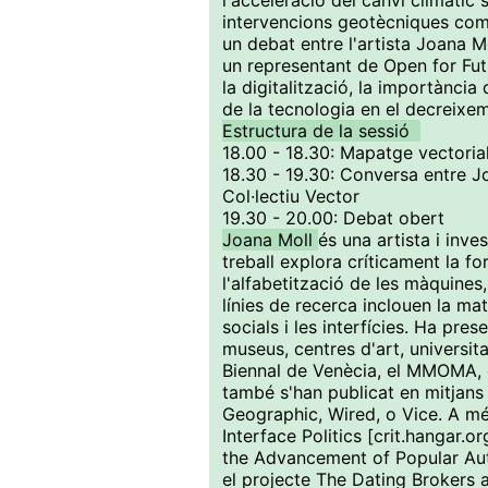
l'acceleració del canvi climàtic
intervencions geotècniques com l
un debat entre l'artista Joana M
un representant de Open for Fut
la digitalització, la importància
de la tecnologia en el decreix
Estructura de la sessió
18.00 - 18.30: Mapatge vectoria
18.30 - 19.30: Conversa entre Jo
Col·lectiu Vector
19.30 - 20.00: Debat obert
Joana Moll
és una artista i inve
treball explora críticament la f
l'alfabetització de les màquines
línies de recerca inclouen la mater
socials i les interfícies. Ha pres
museus, centres d'art, universita
Biennal de Venècia, el MMOMA, el
també s'han publicat en mitjans
Geographic, Wired, o Vice. A mé
Interface Politics [crit.hangar.o
the Advancement of Popular Aut
el projecte The Dating Brokers 