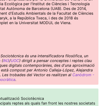
 Ecològica per l'Institut de Ciències i Tecnologia
sitat Autònoma de Barcelona (UAB). Des de 2014,
ament d'Estudis Ambientals de la Facultat de Ciències
aryk, a la República Txeca, i des de 2018 és
mplet en la Universitat MODUL de Viena.
Sociotécnica és una intensificadora filosòfica, un
a
(
IN3
/
UOC
) dirigit a pensar conceptes i reptes clau
ítiques digitals contemporànies, des d'una aproximació
ctiu està compost per Antonio Calleja-López, Alejandra
. Les trobades del Vector es realitzen al
Canòdrom -
mocràtica
.
ptualització Sociotècnica
ncipals reptes als quals fan front les nostres societats