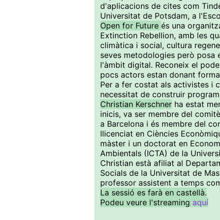
d'aplicacions de cites com Tind
Universitat de Potsdam, a l'Escol
Open for Future
és una organitz
Extinction Rebellion, amb les qua
climàtica i social, cultura regen
seves metodologies però posa e
l'àmbit digital. Reconeix el poder
pocs actors estan donant forma a 
Per a fer costat als activistes i 
necessitat de construir programa
Christian Kerschner
ha estat me
inicis, va ser membre del comit
a Barcelona i és membre del con
llicenciat en Ciències Econòmiqu
màster i un doctorat en Economia
Ambientals (ICTA) de la Univer
Christian està afiliat al Depart
Socials de la Universitat de Mas
professor assistent a temps co
La sessió es farà en castellà.
Podeu veure l'streaming
aquí