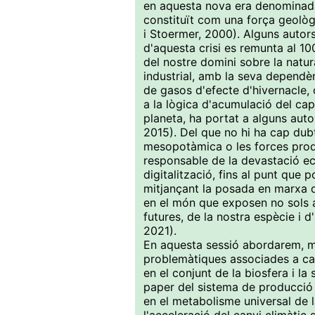
en aquesta nova era denominada
constituït com una força geològ
i Stoermer, 2000). Alguns auto
d'aquesta crisi es remunta al 100
del nostre domini sobre la natur
industrial, amb la seva dependèn
de gasos d'efecte d'hivernacle, 
a la lògica d'acumulació del capit
planeta, ha portat a alguns aut
2015). Del que no hi ha cap dubte
mesopotàmica o les forces produ
responsable de la devastació ec
digitalització, fins al punt que
mitjançant la posada en marxa d
en el món que exposen no sols a
futures, de la nostra espècie i d
2021).
En aquesta sessió abordarem, mi
problemàtiques associades a cad
en el conjunt de la biosfera i la
paper del sistema de producció 
en el metabolisme universal de la