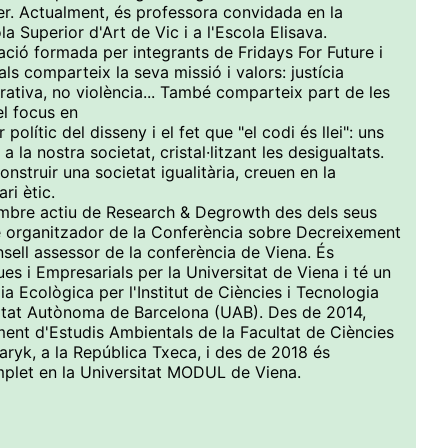
er. Actualment, és professora convidada en la
a Superior d'Art de Vic i a l'Escola Elisava.
ació formada per integrants de Fridays For Future i
ls comparteix la seva missió i valors: justícia
erativa, no violència... També comparteix part de les
l focus en
 polític del disseny i el fet que "el codi és llei": uns
la nostra societat, cristal·litzant les desigualtats.
construir una societat igualitària, creuen en la
ri ètic.
mbre actiu de Research & Degrowth des dels seus
è organitzador de la Conferència sobre Decreixement
sell assessor de la conferència de Viena. És
es i Empresarials per la Universitat de Viena i té un
 Ecològica per l'Institut de Ciències i Tecnologia
sitat Autònoma de Barcelona (UAB). Des de 2014,
ament d'Estudis Ambientals de la Facultat de Ciències
aryk, a la República Txeca, i des de 2018 és
mplet en la Universitat MODUL de Viena.