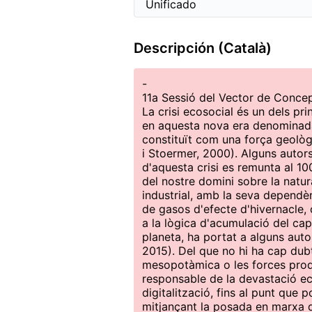
Descripción (Català)
-
11a Sessió del Vector de Conce
La crisi ecosocial és un dels pri
en aquesta nova era denominada
constituït com una força geològ
i Stoermer, 2000). Alguns auto
d'aquesta crisi es remunta al 100
del nostre domini sobre la natur
industrial, amb la seva dependèn
de gasos d'efecte d'hivernacle, 
a la lògica d'acumulació del capit
planeta, ha portat a alguns aut
2015). Del que no hi ha cap dubte
mesopotàmica o les forces produ
responsable de la devastació ec
digitalització, fins al punt que
mitjançant la posada en marxa d