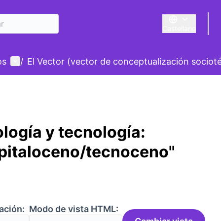
Castellano
Triar la llengua
E
Menú de usuario
os
/
El Vector (vector de conceptualización sociot
logía y tecnología:
pitaloceno/tecnoceno"
ación:
Modo de vista HTML: