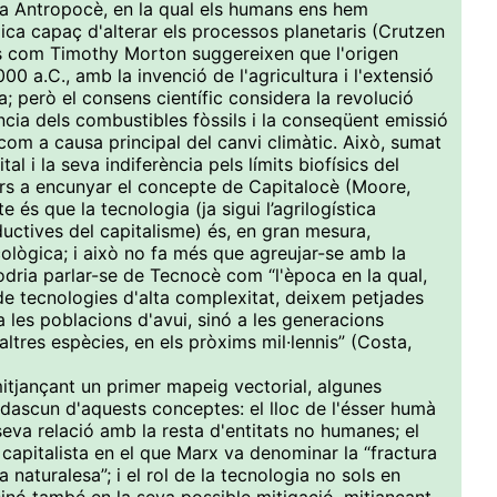
 Antropocè, en la qual els humans ens hem
ica capaç d'alterar els processos planetaris (Crutzen
rs com Timothy Morton suggereixen que l'origen
00 a.C., amb la invenció de l'agricultura i l'extensió
a; però el consens científic considera la revolució
cia dels combustibles fòssils i la conseqüent emissió
com a causa principal del canvi climàtic. Això, sumat
al i la seva indiferència pels límits biofísics del
ors a encunyar el concepte de Capitalocè (Moore,
 és que la tecnologia (ja sigui l’agrilogística
ctives del capitalisme) és, en gran mesura,
ològica; i això no fa més que agreujar-se amb la
 podria parlar-se de Tecnocè com “l'època en la qual,
e tecnologies d'alta complexitat, deixem petjades
 les poblacions d'avui, sinó a les generacions
'altres espècies, en els pròxims mil·lennis” (Costa,
tjançant un primer mapeig vectorial, algunes
ascun d'aquests conceptes: el lloc de l'ésser humà
 seva relació amb la resta d'entitats no humanes; el
capitalista en el que Marx va denominar la “fractura
 naturalesa”; i el rol de la tecnologia no sols en