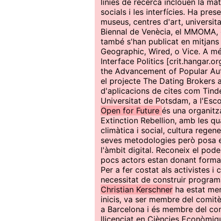
línies de recerca inclouen la mater
socials i les interfícies. Ha pres
museus, centres d'art, universita
Biennal de Venècia, el MMOMA, el
també s'han publicat en mitjans
Geographic, Wired, o Vice. A mé
Interface Politics [crit.hangar.o
the Advancement of Popular Aut
el projecte The Dating Brokers 
d'aplicacions de cites com Tind
Universitat de Potsdam, a l'Escol
Open for Future
és una organitz
Extinction Rebellion, amb les qua
climàtica i social, cultura regen
seves metodologies però posa e
l'àmbit digital. Reconeix el poder
pocs actors estan donant forma a 
Per a fer costat als activistes i 
necessitat de construir programa
Christian Kerschner
ha estat me
inicis, va ser membre del comit
a Barcelona i és membre del con
llicenciat en Ciències Econòmiqu