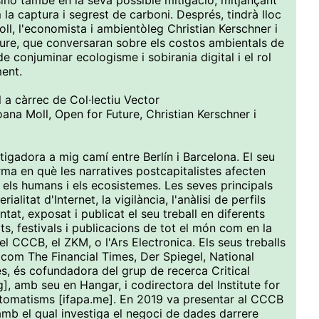
 sinó també en la seva possible mitigació, mitjançant
a captura i segrest de carboni. Després, tindrà lloc
oll, l'economista i ambientòleg Christian Kerschner i
ure, que conversaran sobre els costos ambientals de
 de conjuminar ecologisme i sobirania digital i el rol
ement.
l a càrrec de Col·lectiu Vector
ana Moll, Open for Future, Christian Kerschner i
stigadora a mig camí entre Berlín i Barcelona. El seu
orma en què les narratives postcapitalistes afecten
, els humans i els ecosistemes. Les seves principals
ialitat d'Internet, la vigilància, l'anàlisi de perfils
entat, exposat i publicat el seu treball en diferents
ts, festivals i publicacions de tot el món com en la
 CCCB, el ZKM, o l'Ars Electronica. Els seus treballs
 com The Financial Times, Der Spiegel, National
s, és cofundadora del grup de recerca Critical
rg], amb seu en Hangar, i codirectora del Institute for
omatisms [ifapa.me]. En 2019 va presentar al CCCB
amb el qual investiga el negoci de dades darrere