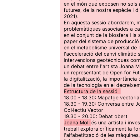
en el món que exposen no sols a
futures, de la nostra espècie i d
2021).
En aquesta sessió abordarem, mi
problemàtiques associades a cad
en el conjunt de la biosfera i la
paper del sistema de producció 
en el metabolisme universal de la
l'acceleració del canvi climàtic
intervencions geotècniques com l
un debat entre l'artista Joana M
un representant de Open for Fut
la digitalització, la importància
de la tecnologia en el decreix
Estructura de la sessió
18.00 - 18.30: Mapatge vectoria
18.30 - 19.30: Conversa entre Jo
Col·lectiu Vector
19.30 - 20.00: Debat obert
Joana Moll
és una artista i inve
treball explora críticament la f
l'alfabetització de les màquines