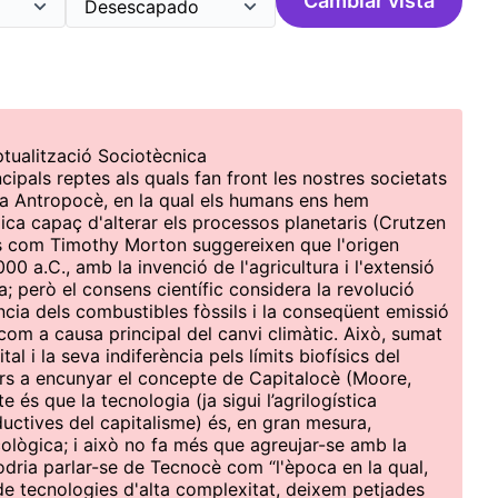
Cambiar vista
ptualització Sociotècnica
ncipals reptes als quals fan front les nostres societats
 Antropocè, en la qual els humans ens hem
ica capaç d'alterar els processos planetaris (Crutzen
rs com Timothy Morton suggereixen que l'origen
00 a.C., amb la invenció de l'agricultura i l'extensió
a; però el consens científic considera la revolució
cia dels combustibles fòssils i la conseqüent emissió
com a causa principal del canvi climàtic. Això, sumat
al i la seva indiferència pels límits biofísics del
ors a encunyar el concepte de Capitalocè (Moore,
 és que la tecnologia (ja sigui l’agrilogística
ctives del capitalisme) és, en gran mesura,
ològica; i això no fa més que agreujar-se amb la
 podria parlar-se de Tecnocè com “l'època en la qual,
e tecnologies d'alta complexitat, deixem petjades