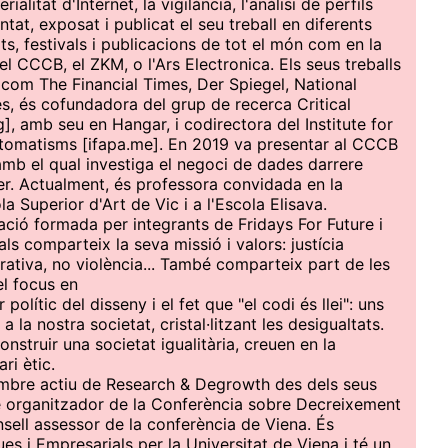
ialitat d'Internet, la vigilància, l'anàlisi de perfils
entat, exposat i publicat el seu treball en diferents
ts, festivals i publicacions de tot el món com en la
 CCCB, el ZKM, o l'Ars Electronica. Els seus treballs
 com The Financial Times, Der Spiegel, National
s, és cofundadora del grup de recerca Critical
rg], amb seu en Hangar, i codirectora del Institute for
omatisms [ifapa.me]. En 2019 va presentar al CCCB
amb el qual investiga el negoci de dades darrere
er. Actualment, és professora convidada en la
a Superior d'Art de Vic i a l'Escola Elisava.
ació formada per integrants de Fridays For Future i
ls comparteix la seva missió i valors: justícia
erativa, no violència... També comparteix part de les
l focus en
 polític del disseny i el fet que "el codi és llei": uns
la nostra societat, cristal·litzant les desigualtats.
construir una societat igualitària, creuen en la
ri ètic.
mbre actiu de Research & Degrowth des dels seus
è organitzador de la Conferència sobre Decreixement
sell assessor de la conferència de Viena. És
es i Empresarials per la Universitat de Viena i té un