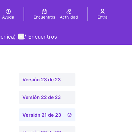
Ayuda
Encuentros
Actividad
Entra
legir el idioma
Choose language
Menú de usuario
écnica)
/
Encuentros
Versión 23 de 23
Versión 22 de 23
Versión 21 de 23