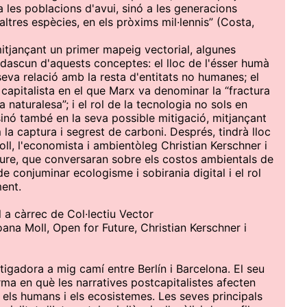
 les poblacions d'avui, sinó a les generacions
'altres espècies, en els pròxims mil·lennis” (Costa,
tjançant un primer mapeig vectorial, algunes
ascun d'aquests conceptes: el lloc de l'ésser humà
 seva relació amb la resta d'entitats no humanes; el
capitalista en el que Marx va denominar la “fractura
 naturalesa”; i el rol de la tecnologia no sols en
 sinó també en la seva possible mitigació, mitjançant
a captura i segrest de carboni. Després, tindrà lloc
oll, l'economista i ambientòleg Christian Kerschner i
ure, que conversaran sobre els costos ambientals de
 de conjuminar ecologisme i sobirania digital i el rol
ement.
l a càrrec de Col·lectiu Vector
ana Moll, Open for Future, Christian Kerschner i
stigadora a mig camí entre Berlín i Barcelona. El seu
orma en què les narratives postcapitalistes afecten
, els humans i els ecosistemes. Les seves principals