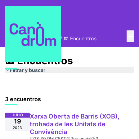
Menú
Entra
Menú 
Xarxa Oberta de Barris
/
📅 Encuentros
📅 Encuentros
Filtrar y buscar
3 encuentros
JULIO
Xarxa Oberta de Barris (XOB),
19
trobada de les Unitats de
2023
Convivència
18:30 PM CEST
Presencial
3