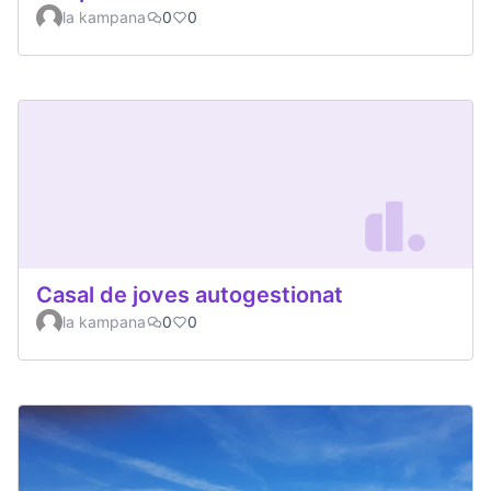
la kampana
0
0
Casal de joves autogestionat
la kampana
0
0