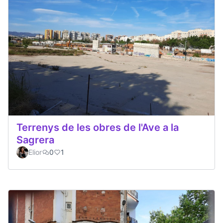
Terrenys de les obres de l'Ave a la
Sagrera
Elior
0
1