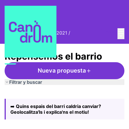
Menú
Entra
Biennal Ciutat i Ciència 2021
/
Menú 
Repensemos el barrio
Repensemos el barrio
Nueva propuesta
Filtrar y buscar
Saltar el mapa
Leaflet
|
©
HERE maps
El siguiente elemento es un mapa que presenta los compo
+
➡️
Quins espais del barri caldria canviar?
−
Geolocalitza'ls i explica'ns el motiu!