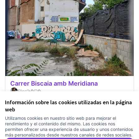
Carrer Biscaia amb Meridiana
Elior
0
0
Información sobre las cookies utilizadas en la página
web
Utilizamos cookies en nuestro sitio web para mejorar el
Términos y condiciones de uso
rendimiento y el contenido del mismo. Las cookies nos
Configuración de cookies
permiten ofrecer una experiencia de usuario y unos contenidos
Comunitat Canòdrom en Facebook
(Link extern)
Comunitat Canòdrom en Instagram
(Link extern)
Comunitat Canòdrom en YouTube
(Link extern)
Castellano
más personalizados desde nuestros canales de redes sociales.
Triar la llengua
Elegir el idioma
Choose language