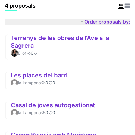
4 proposals
Order proposals by:
Terrenys de les obres de l'Ave a la
Sagrera
Elior
0
1
Les places del barri
la kampana
0
0
Casal de joves autogestionat
la kampana
0
0