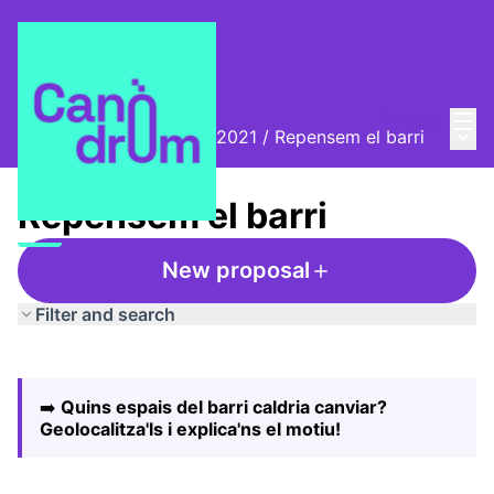
Mai
Log in
Main
Biennal Ciutat i Ciència 2021
/
Repensem el barri
Repensem el barri
New proposal
Filter and search
Skip map
Leaflet
|
©
HERE maps
The following element is a map which presents the items
+
➡️
Quins espais del barri caldria canviar?
−
Geolocalitza'ls i explica'ns el motiu!