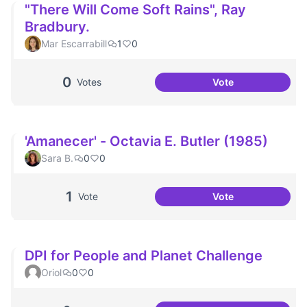
"There Will Come Soft Rains", Ray
Bradbury.
Mar Escarrabill
1
0
0
Votes
Vote
"There Will Come 
'Amanecer' - Octavia E. Butler (1985)
Sara B.
0
0
1
Vote
Vote
'Amanecer' - Octav
DPI for People and Planet Challenge
Oriol
0
0