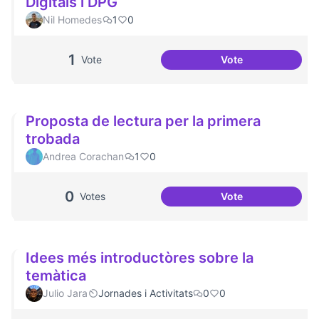
Digitals i DPG
Nil Homedes
1
0
1
Vote
Vote
Un parell de text
Proposta de lectura per la primera
trobada
Andrea Corachan
1
0
0
Votes
Vote
Proposta de lectur
Idees més introductòres sobre la
temàtica
Julio Jara
Jornades i Activitats
0
0