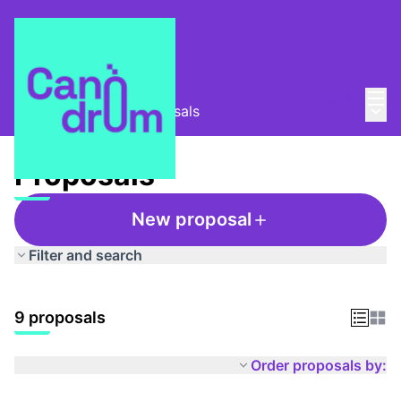
Mai
Log in
Main
Club de lectura
/
Proposals
Proposals
New proposal
Filter and search
9 proposals
Order proposals by: