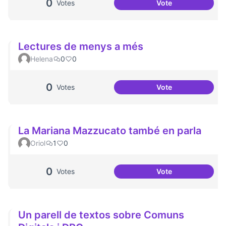
0
Votes
Vote
DPI for People an
Lectures de menys a més
Helena
0
0
0
Votes
Vote
Lectures de meny
La Mariana Mazzucato també en parla
Oriol
1
0
0
Votes
Vote
La Mariana Mazzu
Un parell de textos sobre Comuns