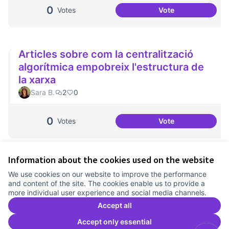
0
Votes
Vote
Idees més introdu
Articles sobre com la centralització
algorítmica empobreix l'estructura de
la xarxa
Sara B.
2
0
0
Votes
Vote
Articles sobre com
Information about the cookies used on the website
Terms of Service
We use cookies on our website to improve the performance
Cookie settings
and content of the site. The cookies enable us to provide a
Comunitat Canòdrom at Facebook
(External link)
Comunitat Canòdrom at Instagram
(External link)
Comunitat Canòdrom at YouTube
(External link)
English
more individual user experience and social media channels.
Triar la llengua
Elegir el idioma
Choose language
Accept all
Accept only essential