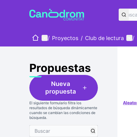
Inicio
Menú principal
Men
/
Proyectos
/
Club de lectura
/
Propuestas
Nueva
propuesta
Aleato
El siguiente formulario filtra los
resultados de búsqueda dinámicamente
cuando se cambian las condiciones de
búsqueda.