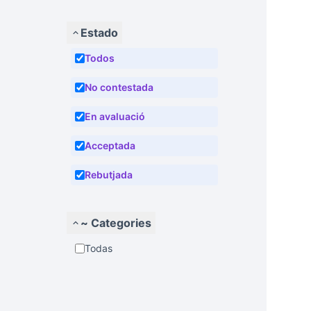
Estado
Todos
No contestada
En avaluació
Acceptada
Rebutjada
~ Categories
Todas