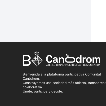
Bienvenida a la plataforma participativa Comunitat
Canòdrom.
Construyamos una sociedad más abierta, transparent
colaborativa.
Únete, participa y decide.