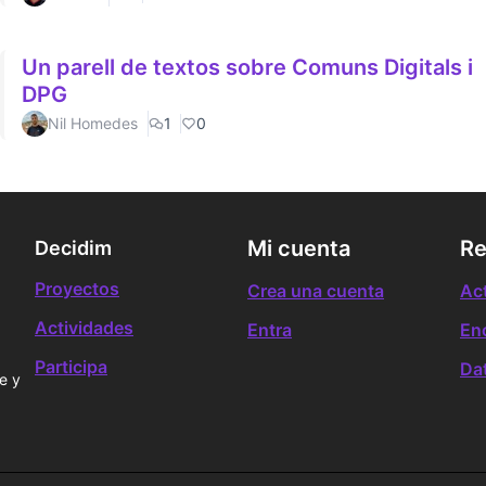
Un parell de textos sobre Comuns Digitals i
DPG
Nil Homedes
1
0
Mi cuenta
Re
Decidim
Proyectos
Crea una cuenta
Ac
Actividades
Entra
En
Participa
Da
e y