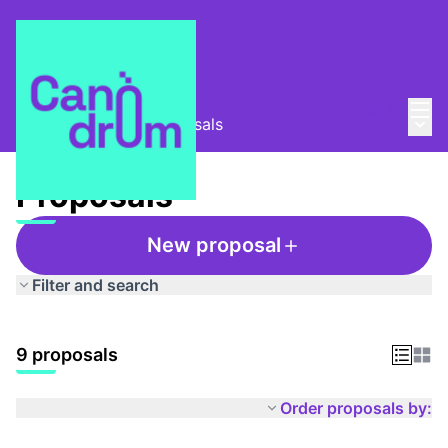
Mai
Log in
Main
Club de lectura
/
Proposals
Proposals
New proposal
Filter and search
9 proposals
Order proposals by: