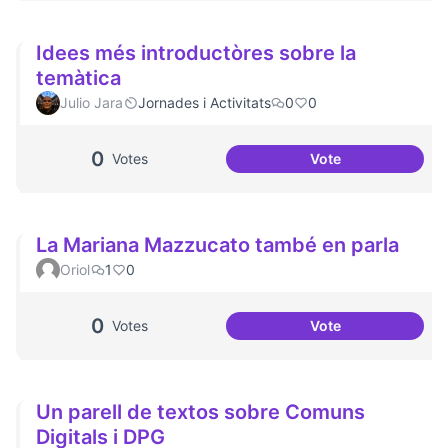
Idees més introductòres sobre la
temàtica
Julio Jara
Jornades i Activitats
0
0
0
Votes
Vote
Idees més introdu
La Mariana Mazzucato també en parla
Oriol
1
0
0
Votes
Vote
La Mariana Mazzu
Un parell de textos sobre Comuns
Digitals i DPG