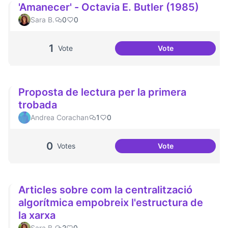
'Amanecer' - Octavia E. Butler (1985)
Sara B.
0
0
1
Vote
Vote
'Amanecer' - Octav
Proposta de lectura per la primera
trobada
Andrea Corachan
1
0
0
Votes
Vote
Proposta de lectur
Articles sobre com la centralització
algorítmica empobreix l'estructura de
la xarxa
Sara B.
2
0