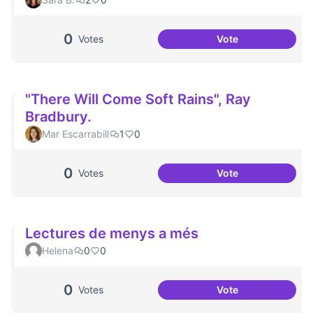
0
Votes
Vote
Articles sobre com
"There Will Come Soft Rains", Ray
Bradbury.
Mar Escarrabill
1
0
0
Votes
Vote
"There Will Come 
Lectures de menys a més
Helena
0
0
0
Votes
Vote
Lectures de meny