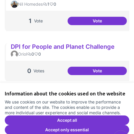
Nil Homedes
1
0
1
Vote
Vote
Un parell de text
DPI for People and Planet Challenge
Oriol
0
0
0
Votes
Vote
DPI for People an
Information about the cookies used on the website
Terms of Service
We use cookies on our website to improve the performance
Cookie settings
and content of the site. The cookies enable us to provide a
Comunitat Canòdrom at Facebook
(External link)
Comunitat Canòdrom at Instagram
(External link)
Comunitat Canòdrom at YouTube
(External link)
English
more individual user experience and social media channels.
Triar la llengua
Elegir el idioma
Choose language
Accept all
Accept only essential