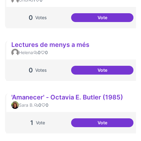
0
Votes
Vote
La Mariana Mazzu
Lectures de menys a més
Helena
0
0
0
Votes
Vote
Lectures de meny
'Amanecer' - Octavia E. Butler (1985)
Sara B.
0
0
1
Vote
Vote
'Amanecer' - Octav