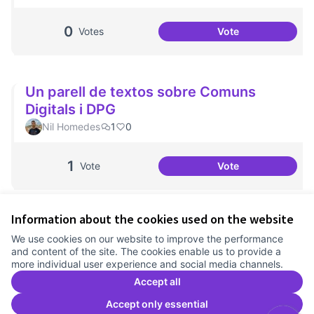
0
Votes
Vote
DPI for People an
Un parell de textos sobre Comuns
Digitals i DPG
Nil Homedes
1
0
1
Vote
Vote
Un parell de text
Information about the cookies used on the website
Terms of Service
We use cookies on our website to improve the performance
Cookie settings
and content of the site. The cookies enable us to provide a
Comunitat Canòdrom at Facebook
(External link)
Comunitat Canòdrom at Instagram
(External link)
Comunitat Canòdrom at YouTube
(External link)
English
more individual user experience and social media channels.
Triar la llengua
Elegir el idioma
Choose language
Accept all
Accept only essential