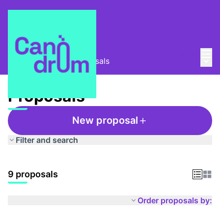
Mai
Log in
Main
Club de lectura
/
Proposals
Proposals
New proposal
Filter and search
9 proposals
Order proposals by: