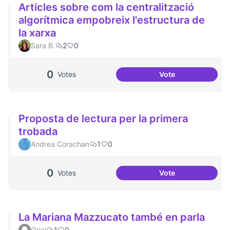
Articles sobre com la centralització
algorítmica empobreix l'estructura de
la xarxa
Sara B.
2
0
0
Votes
Vote
Articles sobre com
Proposta de lectura per la primera
trobada
Andrea Corachan
1
0
0
Votes
Vote
Proposta de lectur
La Mariana Mazzucato també en parla
Oriol
1
0