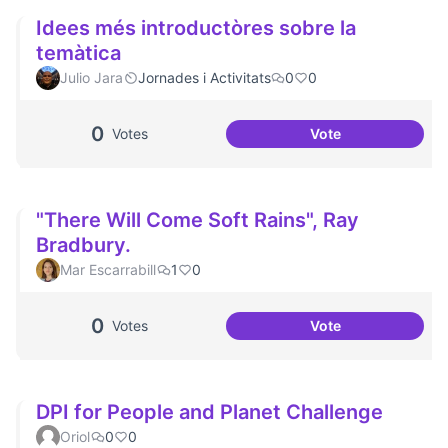
Idees més introductòres sobre la
temàtica
Julio Jara
Jornades i Activitats
0
0
0
Votes
Vote
Idees més introdu
"There Will Come Soft Rains", Ray
Bradbury.
Mar Escarrabill
1
0
0
Votes
Vote
"There Will Come 
DPI for People and Planet Challenge
Oriol
0
0