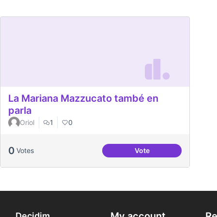
La Mariana Mazzucato també en
parla
Oriol
1
0
0
Votes
Vote
La Mariana Mazzucato 
My account
Re
Decidim