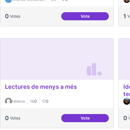
0
1
Votes
Vote
Proposta de lectura pe
Lectures de menys a més
Id
te
Helena
0
0
0
0
Votes
Vote
Lectures de menys a 