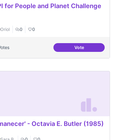
I for People and Planet Challenge
Oriol
0
0
Votes
Vote
entralització algorítmica empobreix l'estructura de la xarxa
DPI for People and Planet Ch
manecer' - Octavia E. Butler (1985)
Sara B.
0
0