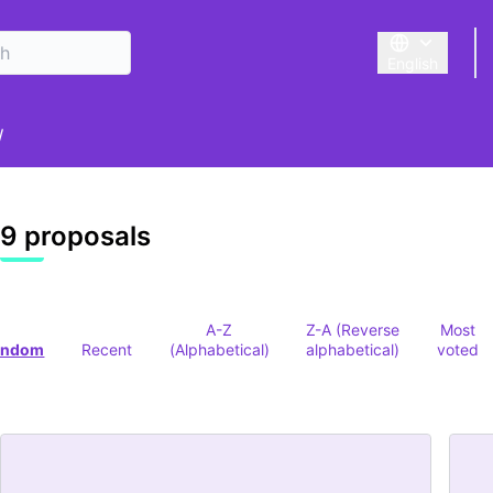
English
Triar la llengu
er menu
/
9 proposals
A-Z
Z-A (Reverse
Most
andom
Recent
(Alphabetical)
alphabetical)
voted