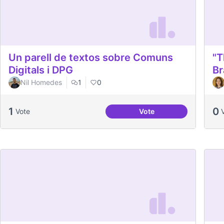
Un parell de textos sobre Comuns
"T
Digitals i DPG
Br
Nil Homedes
1
0
1
0
Vote
Vote
Un parell de textos so