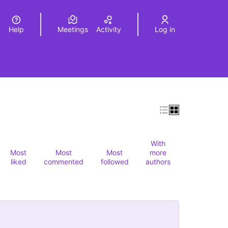
Help
Meetings
Activity
Log in
a
Elegir el idioma
Choose language
With
Most
Most
Most
more
liked
commented
followed
authors