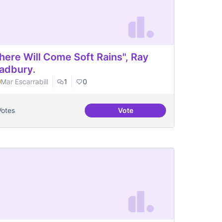
here Will Come Soft Rains", Ray
adbury.
Mar Escarrabill
1
0
Votes
Vote
bre Comuns Digitals i DPG
"There Will Come Soft Rains"