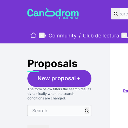
Home
Main menu
Us
/
Community
/
Club de lectura
Proposals
New proposal
The form below filters the search results
R
dynamically when the search
conditions are changed.