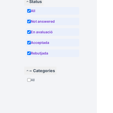
Status
All
Not answered
En avaluació
Acceptada
Rebutjada
~ Categories
All