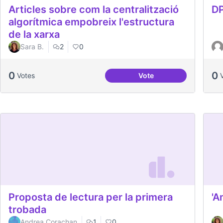
Articles sobre com la centralització
DP
algorítmica empobreix l'estructura
de la xarxa
Sara B.
2
0
0
0
Votes
Vote
Articles sobre com la c
Proposta de lectura per la primera
'A
trobada
Andrea Corachan
1
0