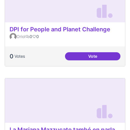
DPI for People and Planet Challenge
Oriol
0
0
0
Votes
Vote
DPI for People and
La Mariana Mazzucato també en parla