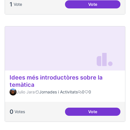
1
Vote
Vote
Un parell de texto
Idees més introductòres sobre la
temàtica
Julio Jara
Jornades i Activitats
0
0
0
Votes
Vote
Idees més introduc