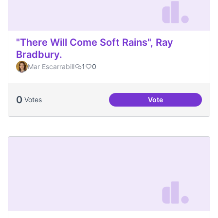
"There Will Come Soft Rains", Ray
Bradbury.
Mar Escarrabill
1
0
0
Votes
Vote
"There Will Come S