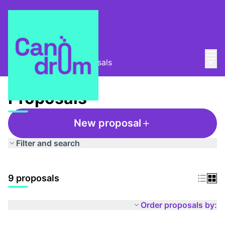
Mai
Log in
Main
Club de lectura
/
Proposals
Proposals
New proposal
Filter and search
9 proposals
Order proposals by: