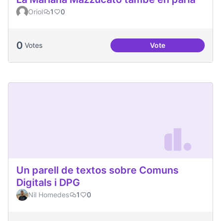
Oriol
1
0
0
Votes
Vote
La Mariana Mazzuc
Un parell de textos sobre Comuns
Digitals i DPG
Nil Homedes
1
0