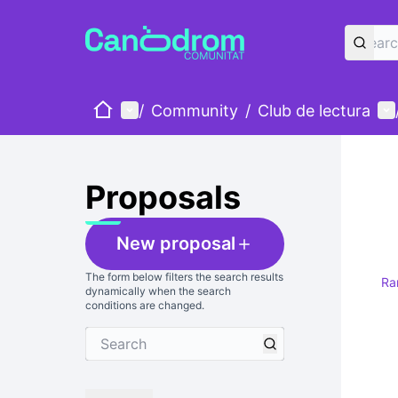
Home
Main menu
Us
/
Community
/
Club de lectura
Proposals
New proposal
The form below filters the search results
Ra
dynamically when the search
conditions are changed.