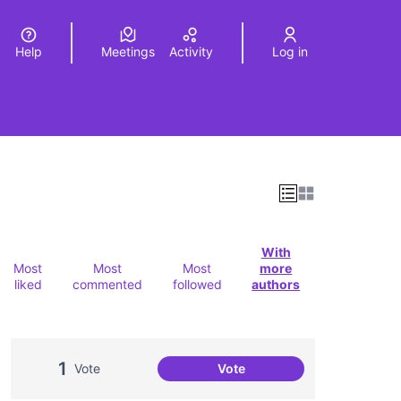
Help
Meetings
Activity
Log in
a
Elegir el idioma
Choose language
With
Most
Most
Most
more
liked
commented
followed
authors
1
Vote
Vote
'Amanecer' - Octavia E. Butl