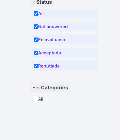
Status
All
Not answered
En avaluació
Acceptada
Rebutjada
~ Categories
All