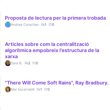
Proposta de lectura per la primera trobada
Andrea Corachan
1
0
Articles sobre com la centralització
algorítmica empobreix l'estructura de la
xarxa
Sara B.
2
0
"There Will Come Soft Rains", Ray Bradbury.
Mar Escarrabill
1
0