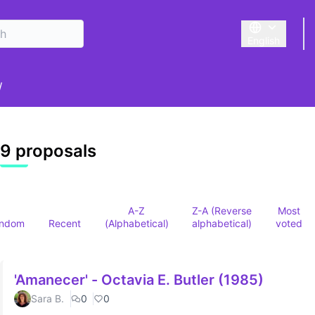
English
Triar la llengu
er menu
/
9 proposals
A-Z
Z-A (Reverse
Most
ndom
Recent
(Alphabetical)
alphabetical)
voted
'Amanecer' - Octavia E. Butler (1985)
Sara B.
0
0