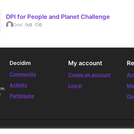
DPI for People and Planet Challenge
Oriol
0
0
My account
Re
Decidim
Community
Create an account
Act
Activity
Log in
Me
rm.
e
Participate
Op