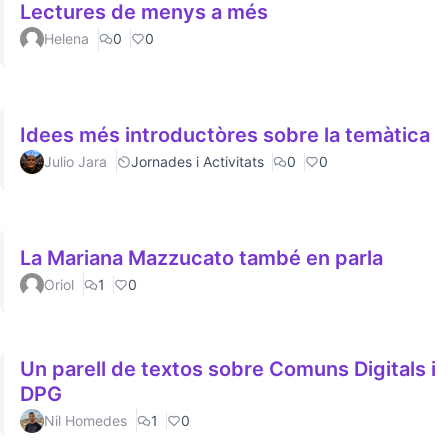
Lectures de menys a més
Helena
0
0
Idees més introductòres sobre la temàtica
Julio Jara
Jornades i Activitats
0
0
La Mariana Mazzucato també en parla
Oriol
1
0
Un parell de textos sobre Comuns Digitals i
DPG
Nil Homedes
1
0