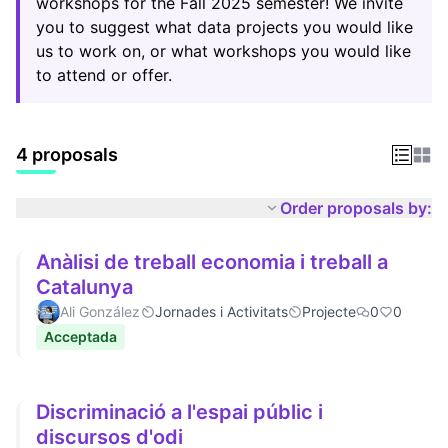
workshops for the Fall 2025 semester! We invite
you to suggest what data projects you would like
us to work on, or what workshops you would like
to attend or offer.
4 proposals
Order proposals by:
Anàlisi de treball economia i treball a
Catalunya
Ali González
Jornades i Activitats
Projecte
0
0
Acceptada
Discriminació a l'espai públic i
discursos d'odi