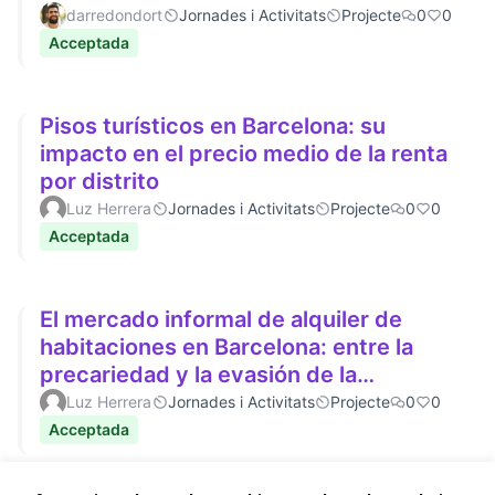
darredondort
Jornades i Activitats
Projecte
0
0
Acceptada
Pisos turísticos en Barcelona: su
impacto en el precio medio de la renta
por distrito
Luz Herrera
Jornades i Activitats
Projecte
0
0
Acceptada
El mercado informal de alquiler de
habitaciones en Barcelona: entre la
precariedad y la evasión de la
regulación de precios
Luz Herrera
Jornades i Activitats
Projecte
0
0
Acceptada