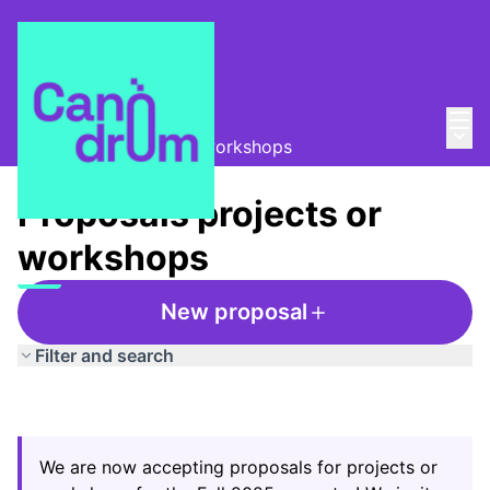
Mai
Log in
La Colla de les dades
/
Main
Proposals projects or workshops
Proposals projects or
workshops
New proposal
Filter and search
We are now accepting proposals for projects or