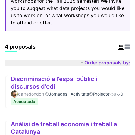
workshops for the Fall 2025 semester! We invite
you to suggest what data projects you would like
us to work on, or what workshops you would like
to attend or offer.
4 proposals
Order proposals by:
Discriminació a l'espai públic i
discursos d'odi
darredondort
Jornades i Activitats
Projecte
0
0
Acceptada
Anàlisi de treball economia i treball a
Catalunya