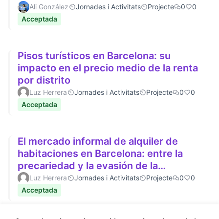
Ali González
Jornades i Activitats
Projecte
0
0
Acceptada
Pisos turísticos en Barcelona: su
impacto en el precio medio de la renta
por distrito
Luz Herrera
Jornades i Activitats
Projecte
0
0
Acceptada
El mercado informal de alquiler de
habitaciones en Barcelona: entre la
precariedad y la evasión de la
regulación de precios
Luz Herrera
Jornades i Activitats
Projecte
0
0
Acceptada