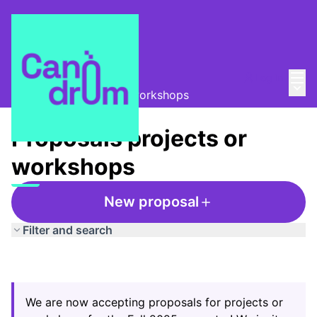
Mai
Log in
La Colla de les dades
/
Main
Proposals projects or workshops
Proposals projects or
workshops
New proposal
Filter and search
We are now accepting proposals for projects or