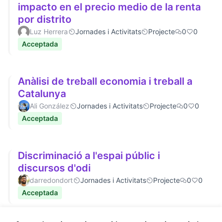
impacto en el precio medio de la renta
por distrito
Luz Herrera
Jornades i Activitats
Projecte
0
0
Acceptada
Anàlisi de treball economia i treball a
Catalunya
Ali González
Jornades i Activitats
Projecte
0
0
Acceptada
Discriminació a l'espai públic i
discursos d'odi
darredondort
Jornades i Activitats
Projecte
0
0
Acceptada