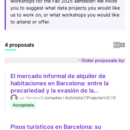
workshops for the Fall 2025 semester! We invite
you to suggest what data projects you would like
us to work on, or what workshops you would like
to attend or offer.
4 proposals
Order proposals by:
El mercado informal de alquiler de
habitaciones en Barcelona: entre la
precariedad y la evasión de la
regulación de precios
Luz Herrera
Jornades i Activitats
Projecte
0
0
Acceptada
Pisos turísticos en Barcelona: su